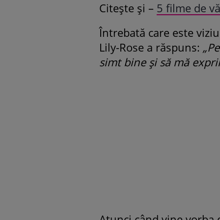
Citește și –
5 filme de v
Întrebată care este vizi
Lily-Rose a răspuns:
„Pe
simt bine și să mă expr
Atunci când vine vorba d