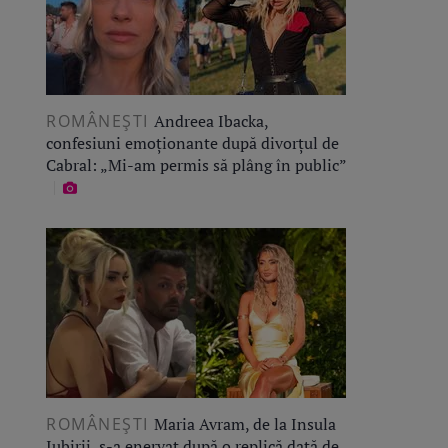
ROMÂNEŞTI
Andreea Ibacka,
confesiuni emoționante după divorțul de
Cabral: „Mi-am permis să plâng în public”
ROMÂNEŞTI
Maria Avram, de la Insula
Iubirii, s-a enervat după o replică dată de