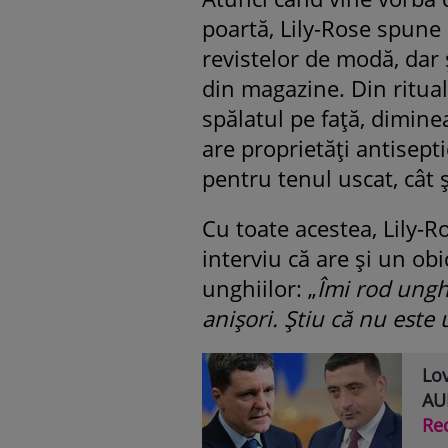
poartă, Lily-Rose spune c
revistelor de modă, dar
din magazine. Din ritual
spălatul pe față, diminea
are proprietăți antisepti
pentru tenul uscat, cât ș
Cu toate acestea, Lily-R
interviu că are și un ob
unghiilor: „
Îmi rod ungh
anișori. Știu că nu este
Lov
AUR
Re