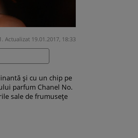
1
.
Actualizat 19.01.2017, 18:33
inantă și cu un chip pe
arului parfum Chanel No.
rile sale de frumusețe