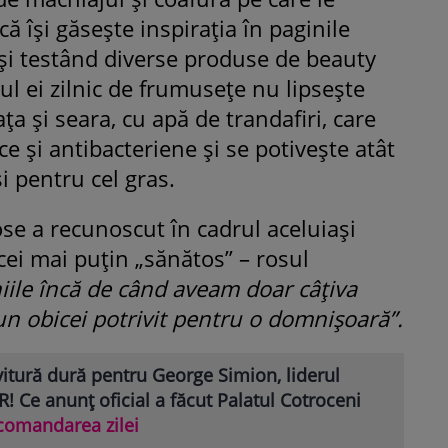
ă își găsește inspirația în paginile
 și testând diverse produse de beauty
ul ei zilnic de frumusețe nu lipsește
ța și seara, cu apă de trandafiri, care
ce și antibacteriene și se potivește atât
i pentru cel gras.
ose a recunoscut în cadrul aceluiași
icei mai puțin „sănătos” – rosul
iile încă de când aveam doar câțiva
 un obicei potrivit pentru o domnișoară”.
itură dură pentru George Simion, liderul
! Ce anunț oficial a făcut Palatul Cotroceni
comandarea zilei