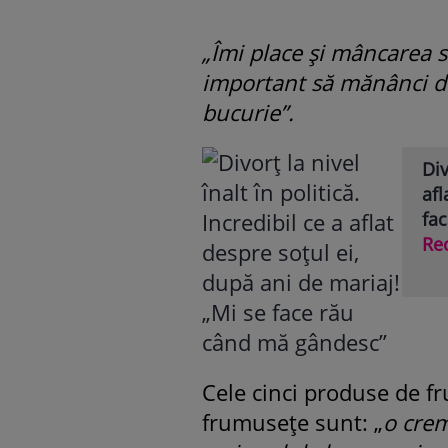
„Îmi place și mâncarea 
important să mănânci di
bucurie”.
Div
afl
fa
Re
Cele cinci produse de fr
frumusețe sunt: „
o crem