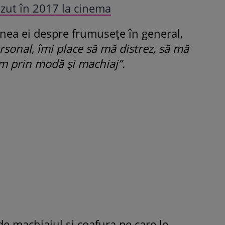
ăzut în 2017 la cinema
unea ei despre frumusețe în general,
rsonal, îmi place să mă distrez, să mă
im prin modă și machiaj”.
ROMÂNEŞTI
VEDETE
Fiica Iuliei Albu și a lui Mihai 
strălucit la banchet. Mikaela a
purtat o rochie creată de cele
mamă și i-a împrumutat panto
Valentino: „M-am simțit ca o
prințesă”
e machiajul și coafura pe care le