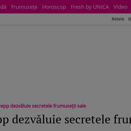
dă
Frumuseţe
Horoscop
Fresh by UNICA
Video
Retete
B
Depp dezvăluie secretele frumuseții sale
pp dezvăluie secretele fru