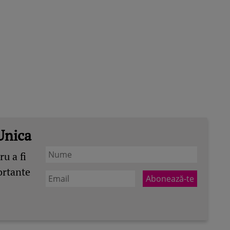
Unica
u a fi
ortante