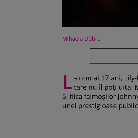
Mihaela Dobre
L
a numai 17 ani, Lily
care nu îl poți uita
5, fiica faimoșilor John
unei prestigioase public