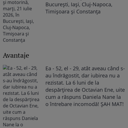
București, Iași, Cluj-Napoca,
Timișoara și Constanța
Avantaje
Ea - 52, el - 29, atât aveau când s-
au îndrăgostit, dar iubirea nu a
rezistat. La 6 luni de la
despărțirea de Octavian Ene, uite
cum a răspuns Daniela Nane la
o întrebare incomodă! ȘAH MAT!