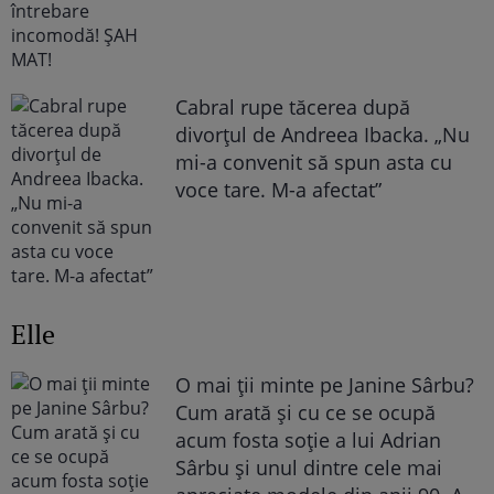
Cabral rupe tăcerea după
divorțul de Andreea Ibacka. „Nu
mi-a convenit să spun asta cu
voce tare. M-a afectat”
Elle
O mai ții minte pe Janine Sârbu?
Cum arată și cu ce se ocupă
acum fosta soție a lui Adrian
Sârbu și unul dintre cele mai