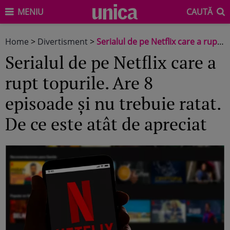
MENIU
CAUTĂ
Home
>
Divertisment
>
Serialul de pe Netflix care a rupt topurile. Are 8 episoade și nu trebuie ratat. De ce este atât de apreciat
Serialul de pe Netflix care a
rupt topurile. Are 8
episoade și nu trebuie ratat.
De ce este atât de apreciat