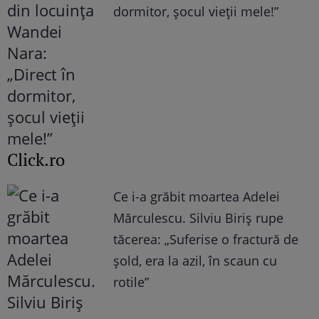
dormitor, șocul vieții mele!”
Click.ro
Ce i-a grăbit moartea Adelei
Mărculescu. Silviu Biriș rupe
tăcerea: „Suferise o fractură de
șold, era la azil, în scaun cu
rotile”