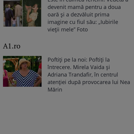
devenit mamă pentru a doua
oară și a dezvăluit prima
imagine cu fiul său: „Iubirile
vieții mele” Foto
A1.ro
Poftiți pe la noi: Poftiți la
întrecere. Mirela Vaida și
Adriana Trandafir, în centrul
atenției după provocarea lui Nea
Mărin