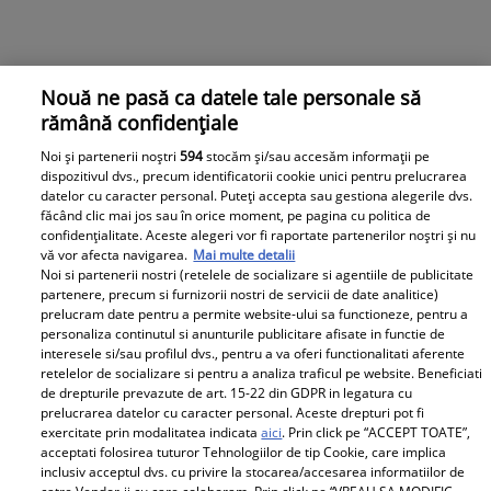
Nouă ne pasă ca datele tale personale să
rămână confidențiale
Noi și partenerii noștri
594
stocăm și/sau accesăm informații pe
dispozitivul dvs., precum identificatorii cookie unici pentru prelucrarea
datelor cu caracter personal. Puteți accepta sau gestiona alegerile dvs.
făcând clic mai jos sau în orice moment, pe pagina cu politica de
confidențialitate. Aceste alegeri vor fi raportate partenerilor noștri și nu
vă vor afecta navigarea.
Mai multe detalii
Noi si partenerii nostri (retelele de socializare si agentiile de publicitate
partenere, precum si furnizorii nostri de servicii de date analitice)
prelucram date pentru a permite website-ului sa functioneze, pentru a
personaliza continutul si anunturile publicitare afisate in functie de
interesele si/sau profilul dvs., pentru a va oferi functionalitati aferente
retelelor de socializare si pentru a analiza traficul pe website. Beneficiati
de drepturile prevazute de art. 15-22 din GDPR in legatura cu
prelucrarea datelor cu caracter personal. Aceste drepturi pot fi
exercitate prin modalitatea indicata
aici
. Prin click pe “ACCEPT TOATE”,
acceptati folosirea tuturor Tehnologiilor de tip Cookie, care implica
inclusiv acceptul dvs. cu privire la stocarea/accesarea informatiilor de