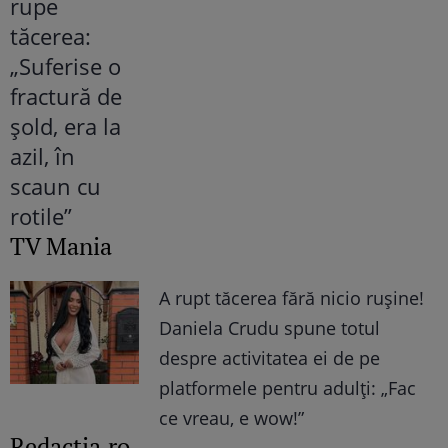
TV Mania
A rupt tăcerea fără nicio rușine!
Daniela Crudu spune totul
despre activitatea ei de pe
platformele pentru adulți: „Fac
ce vreau, e wow!”
Redactia.ro