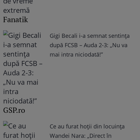
Fanatik
Gigi Becali i-a semnat sentința
după FCSB – Auda 2-3: „Nu va
mai intra niciodată!”
GSP.ro
Ce au furat hoții din locuința
Wandei Nara: „Direct în