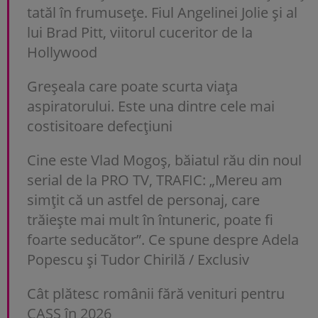
tatăl în frumusețe. Fiul Angelinei Jolie și al
lui Brad Pitt, viitorul cuceritor de la
Hollywood
Greșeala care poate scurta viața
aspiratorului. Este una dintre cele mai
costisitoare defecțiuni
Cine este Vlad Mogoș, băiatul rău din noul
serial de la PRO TV, TRAFIC: „Mereu am
simțit că un astfel de personaj, care
trăiește mai mult în întuneric, poate fi
foarte seducător”. Ce spune despre Adela
Popescu și Tudor Chirilă / Exclusiv
Cât plătesc românii fără venituri pentru
CASS în 2026