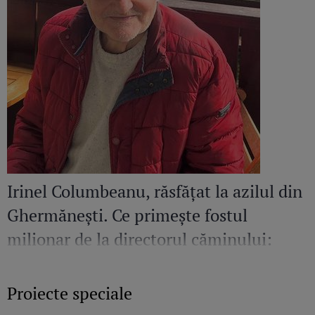
Irinel Columbeanu, răsfățat la azilul din
Ghermănești. Ce primește fostul
milionar de la directorul căminului:
„Văd cât de mult se bucură”
Proiecte speciale