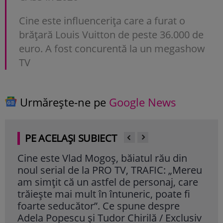
Cine este influencerița care a furat o
brățară Louis Vuitton de peste 36.000 de
euro. A fost concurentă la un megashow
TV
Urmărește-ne pe
Google News
PE ACELAȘI SUBIECT
Cine este Vlad Mogoș, băiatul rău din
Ser
noul serial de la PRO TV, TRAFIC: „Mereu
să î
am simțit că un astfel de personaj, care
Rom
trăiește mai mult în întuneric, poate fi
Cite
foarte seducător”. Ce spune despre
Adela Popescu și Tudor Chirilă / Exclusiv