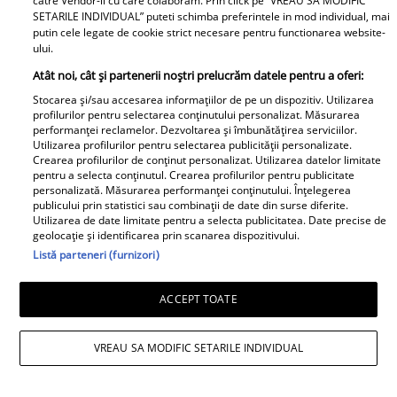
catre Vendor-ii cu care colaboram. Prin click pe “VREAU SA MODIFIC
SETARILE INDIVIDUAL” puteti schimba preferintele in mod individual, mai
putin cele legate de cookie strict necesare pentru functionarea website-
ului.
Atât noi, cât și partenerii noștri prelucrăm datele pentru a oferi:
Stocarea și/sau accesarea informațiilor de pe un dispozitiv. Utilizarea
profilurilor pentru selectarea conținutului personalizat. Măsurarea
Daniela Nane, dezvăluiri după
performanței reclamelor. Dezvoltarea și îmbunătățirea serviciilor.
Utilizarea profilurilor pentru selectarea publicității personalizate.
despărțirea de Octavian Ene. Cum se
Crearea profilurilor de conținut personalizat. Utilizarea datelor limitate
pentru a selecta conținutul. Crearea profilurilor pentru publicitate
simte actrița: „Nu simt nicio lipsă”
personalizată. Măsurarea performanței conținutului. Înțelegerea
publicului prin statistici sau combinații de date din surse diferite.
Utilizarea de date limitate pentru a selecta publicitatea. Date precise de
geolocație și identificarea prin scanarea dispozitivului.
Listă parteneri (furnizori)
ACCEPT TOATE
VREAU SA MODIFIC SETARILE INDIVIDUAL