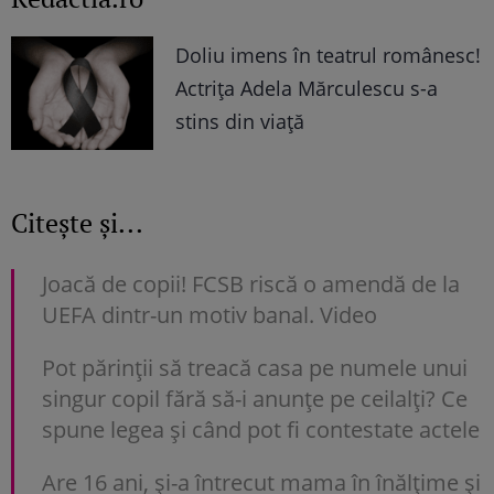
Doliu imens în teatrul românesc!
Actrița Adela Mărculescu s-a
stins din viață
Citește și...
Joacă de copii! FCSB riscă o amendă de la
UEFA dintr-un motiv banal. Video
Pot părinții să treacă casa pe numele unui
singur copil fără să-i anunțe pe ceilalți? Ce
spune legea și când pot fi contestate actele
Are 16 ani, și-a întrecut mama în înălțime și