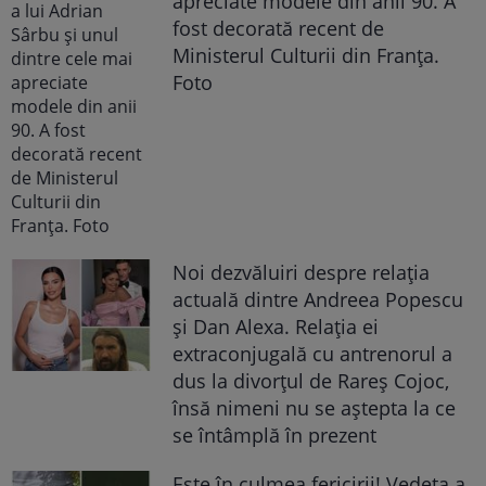
apreciate modele din anii 90. A
fost decorată recent de
Ministerul Culturii din Franța.
Foto
Noi dezvăluiri despre relația
actuală dintre Andreea Popescu
și Dan Alexa. Relația ei
extraconjugală cu antrenorul a
dus la divorțul de Rareș Cojoc,
însă nimeni nu se aștepta la ce
se întâmplă în prezent
Este în culmea fericirii! Vedeta a