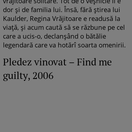
vrăjitoare solitare. Tot de o veșnicie îi e
dor și de familia lui. Însă, fără știrea lui
Kaulder, Regina Vrăjitoare e readusă la
viață, și acum caută să se răzbune pe cel
care a ucis-o, declanșând o bătălie
legendară care va hotărî soarta omenirii.
Pledez vinovat – Find me
guilty, 2006