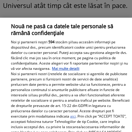
Universul atât timp cât este lăsat în pace.
Nouă ne pasă ca datele tale personale să
rămână confidențiale
Urmăreşte cel mai nou VIDEO încărcat
Noi și partenerii noștri
594
stocăm și/sau accesăm informații pe
pe unica.ro
dispozitivul dvs., precum identificatorii cookie unici pentru prelucrarea
datelor cu caracter personal. Puteți accepta sau gestiona alegerile dvs.
făcând clic mai jos sau în orice moment, pe pagina cu politica de
Libertatea.ro
confidențialitate. Aceste alegeri vor fi raportate partenerilor noștri și nu
vă vor afecta navigarea.
Mai multe detalii
Noi si partenerii nostri (retelele de socializare si agentiile de publicitate
ANM a emis trei noi avertizări
partenere, precum si furnizorii nostri de servicii de date analitice)
prelucram date pentru a permite website-ului sa functioneze, pentru a
meteo de furtuni cu grindină.
personaliza continutul si anunturile publicitare afisate in functie de
Harta zonelor vizate de codurile
interesele si/sau profilul dvs., pentru a va oferi functionalitati aferente
retelelor de socializare si pentru a analiza traficul pe website. Beneficiati
galben și portocaliu de vreme
de drepturile prevazute de art. 15-22 din GDPR in legatura cu
prelucrarea datelor cu caracter personal. Aceste drepturi pot fi
extremă
exercitate prin modalitatea indicata
aici
. Prin click pe “ACCEPT TOATE”,
acceptati folosirea tuturor Tehnologiilor de tip Cookie, care implica
inclusiv acceptul dvs. cu privire la stocarea/accesarea informatiilor de