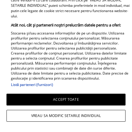
catre Vendor-ii cu care colaboram. Prin click pe “VREAU SA MODIFIC
SETARILE INDIVIDUAL” puteti schimba preferintele in mod individual, mai
putin cele legate de cookie strict necesare pentru functionarea website-
ului.
Atât noi, cât și partenerii noștri prelucrăm datele pentru a oferi:
Stocarea și/sau accesarea informațiilor de pe un dispozitiv. Utilizarea
profilurilor pentru selectarea conținutului personalizat. Măsurarea
performanței reclamelor. Dezvoltarea și îmbunătățirea serviciilor.
Utilizarea profilurilor pentru selectarea publicității personalizate.
Crearea profilurilor de conținut personalizat. Utilizarea datelor limitate
pentru a selecta conținutul. Crearea profilurilor pentru publicitate
personalizată. Măsurarea performanței conținutului. Înțelegerea
Fanatik
publicului prin statistici sau combinații de date din surse diferite.
Utilizarea de date limitate pentru a selecta publicitatea. Date precise de
geolocație și identificarea prin scanarea dispozitivului.
Octavian Popescu, urmărit de
Listă parteneri (furnizori)
una dintre cele mai frumoase
ACCEPT TOATE
femei din online. Focoasa
brunetă a furat toate privirile la
VREAU SA MODIFIC SETARILE INDIVIDUAL
FCSB – Auda 2-3. Foto exclusiv