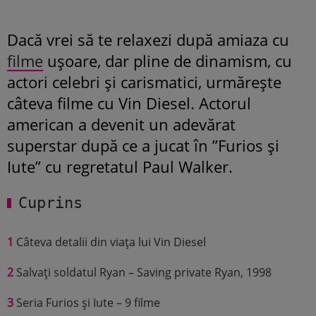
Dacă vrei să te relaxezi după amiaza cu
filme
ușoare, dar pline de dinamism, cu
actori celebri și carismatici, urmărește
câteva filme cu Vin Diesel. Actorul
american a devenit un adevărat
superstar după ce a jucat în ”Furios și
Iute” cu regretatul Paul Walker.
Cuprins
1
Câteva detalii din viața lui Vin Diesel
2
Salvați soldatul Ryan – Saving private Ryan, 1998
3
Seria Furios și Iute – 9 filme