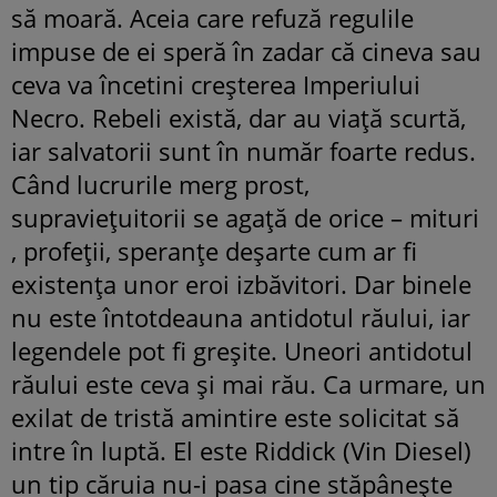
să moară. Aceia care refuză regulile
impuse de ei speră în zadar că cineva sau
ceva va încetini creșterea Imperiului
Necro. Rebeli există, dar au viață scurtă,
iar salvatorii sunt în număr foarte redus.
Când lucrurile merg prost,
supraviețuitorii se agață de orice – mituri
, profeții, speranțe deșarte cum ar fi
existența unor eroi izbăvitori. Dar binele
nu este întotdeauna antidotul răului, iar
legendele pot fi greșite. Uneori antidotul
răului este ceva și mai rău. Ca urmare, un
exilat de tristă amintire este solicitat să
intre în luptă. El este Riddick (Vin Diesel)
un tip căruia nu-i pasa cine stăpânește