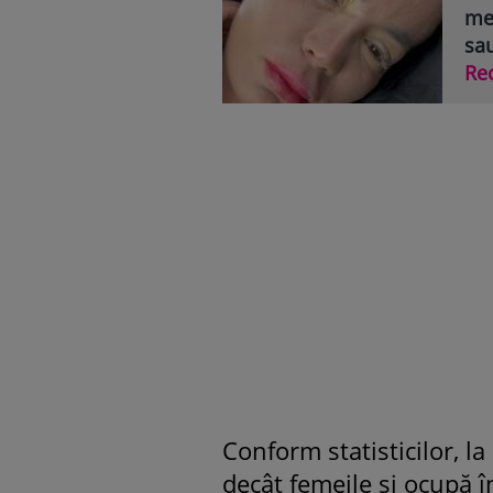
mea
sau
Re
Conform statisticilor, la
decât femeile şi ocupă 