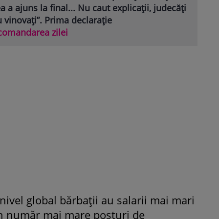
 a ajuns la final... Nu caut explicații, judecăți
 vinovați”. Prima declarație
comandarea zilei
 nivel global bărbaţii au salarii mai mari
în număr mai mare posturi de