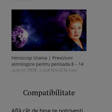
Horoscop Urania | Previziuni
astrologice pentru perioada 8 – 14
august 2026. Lună Nouă în Leu;
Eclipsă totală de Soare
Compatibilitate
Află cât de bine te potrivești