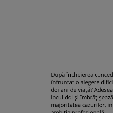
După încheierea concedi
înfruntat o alegere difici
doi ani de viaţă? Adesea
locul doi şi îmbrăţişeaz
majoritatea cazurilor, i
ambiţia profesională.