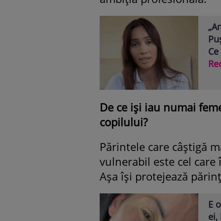
„Am
Puș
Ce
Re
De ce işi iau numai fem
copilului?
Părintele care câştigă 
vulnerabil este cel care 
Aşa îşi protejează părinţ
E o
ei,