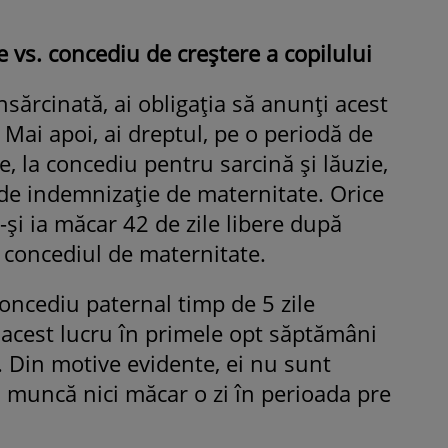
purtat o rochie creată de cele
mamă și i-a împrumutat panto
 vs. concediu de creştere a copilului
Valentino: „M-am simțit ca o
prințesă”
însărcinată, ai obligaţia să anunţi acest
 Mai apoi, ai dreptul, pe o periodă de
e, la concediu pentru sarcină şi lăuzie,
 de indemnizaţie de maternitate. Orice
şi ia măcar 42 de zile libere după
n concediul de maternitate.
 concediu paternal timp de 5 zile
ă acest lucru în primele opt săptămâni
. Din motive evidente, ei nu sunt
la muncă nici măcar o zi în perioada pre