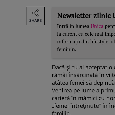
Newsletter zilnic 
SHARE
Intră în lumea
Unica
pentr
la curent cu cele mai imp
informații din lifestyle-ul
feminin.
Dacă şi tu ai acceptat o
rămâi însărcinată în viit
atâtea femei să depindă 
Venirea pe lume a primu
carieră în mămici cu no
„femei întreţinute” în î
familie.