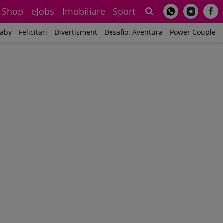
Shop
eJobs
Imobiliare
Sport
Sh
aby
Felicitari
Divertisment
Desafio: Aventura
Power Couple