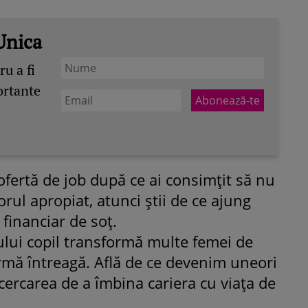
Unica
u a fi
ortante
 ofertă de job după ce ai consimţit să nu
orul apropiat, atunci ştii de ce ajung
financiar de soţ.
lui copil transformă multe femei de
rmă întreagă. Află de ce devenim uneori
ROMÂNEŞTI
VEDETE
ncercarea de a îmbina cariera cu viaţa de
Fiica Iuliei Albu și a lui Mihai 
strălucit la banchet. Mikaela a