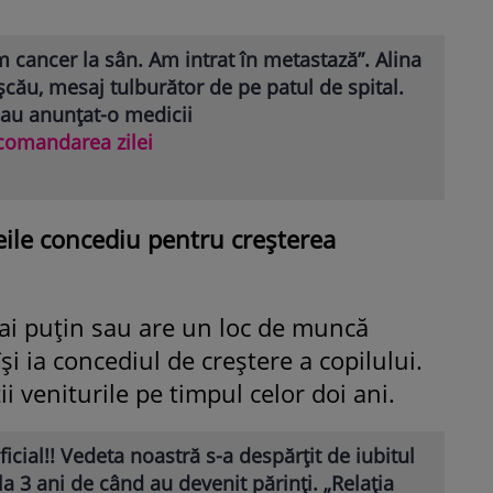
 cancer la sân. Am intrat în metastază”. Alina
cău, mesaj tulburător de pe patul de spital.
 au anunțat-o medicii
comandarea zilei
eile concediu pentru creşterea
mai puţin sau are un loc de muncă
îşi ia concediul de creştere a copilului.
ii veniturile pe timpul celor doi ani.
ficial!! Vedeta noastră s-a despărțit de iubitul
 la 3 ani de când au devenit părinți. „Relația