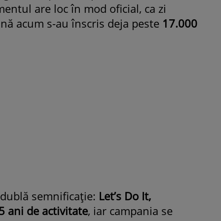
entul are loc în mod oficial, ca zi
 până acum s-au înscris deja peste
17.000
ROMÂNEŞTI
VEDETE
Fiica Iuliei Albu și a lui Mihai 
strălucit la banchet. Mikaela a
purtat o rochie creată de cele
mamă și i-a împrumutat panto
Valentino: „M-am simțit ca o
prințesă”
 dublă semnificație:
Let’s Do It,
 ani de activitate
, iar campania se