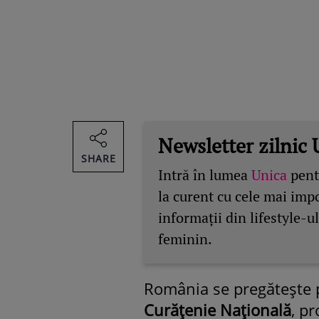
Newsletter zilnic 
SHARE
Intră în lumea
Unica
pentr
la curent cu cele mai imp
informații din lifestyle-ul
feminin.
România se pregătește p
Curățenie Națională
, p