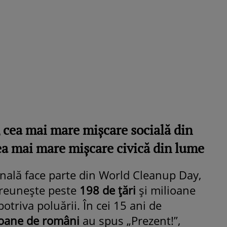
, cea mai mare mișcare socială din
ea mai mare mișcare civică din lume
nală face parte din World Cleanup Day,
e reunește peste
198 de țări
și milioane
otriva poluării. În cei 15 ani de
ioane de români
au spus „Prezent!”,