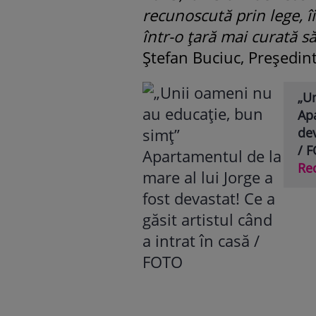
recunoscută prin lege, î
într-o țară mai curată s
Ștefan Buciuc, Președint
„U
Apa
dev
/ 
Re