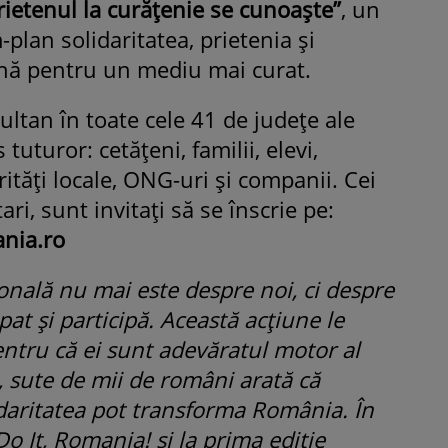
rietenul la curățenie se cunoaște”
, un
plan solidaritatea, prietenia și
nă pentru un mediu mai curat.
ltan în toate cele 41 de județe ale
tuturor: cetățeni, familii, elevi,
rități locale, ONG-uri și companii. Cei
ari, sunt invitați să se înscrie pe:
ania.ro
onală nu mai este despre noi, ci despre
pat și participă. Această acțiune le
entru că ei sunt adevăratul motor al
n, sute de mii de români arată că
idaritatea pot transforma România. În
Do It, Romania! și la prima ediție