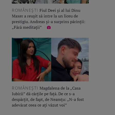
ROMÂNEŞTI
Fiul Deei și al lui Dinu
Maxer a reușit să intre la un liceu de
prestigiu. Andreas și-a surprins părinții:
„Fără meditații”
ROMÂNEŞTI
Magdalena de la „Casa
Iubirii” dă cărțile pe față. De ce s-a
despărțit, de fapt, de Neamțu: „N-a fost
adevărat ceea ce ați văzut voi”