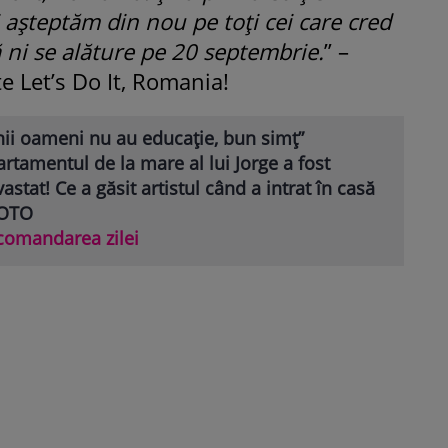
i așteptăm din nou pe toți cei care cred
ă ni se alăture pe 20 septembrie.
” –
e Let’s Do It, Romania!
nii oameni nu au educație, bun simț”
rtamentul de la mare al lui Jorge a fost
astat! Ce a găsit artistul când a intrat în casă
FOTO
comandarea zilei