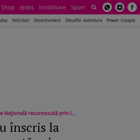
Shop
eJobs
Imobiliare
Sport
Sh
aby
Felicitari
Divertisment
Desafio: Aventura
Power Couple
 Națională recunoscută prin lege
 înscris la