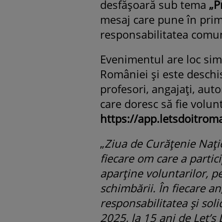
desfășoară sub tema
„P
mesaj care pune în prim-
responsabilitatea comu
Evenimentul are loc simu
României și este deschis 
profesori, angajați, auto
care doresc să fie volunt
https://app.letsdoitrom
„
Ziua de Curățenie Nați
fiecare om care a partici
aparține voluntarilor, p
schimbării. În fiecare a
responsabilitatea și sol
2025, la 15 ani de Let’s 