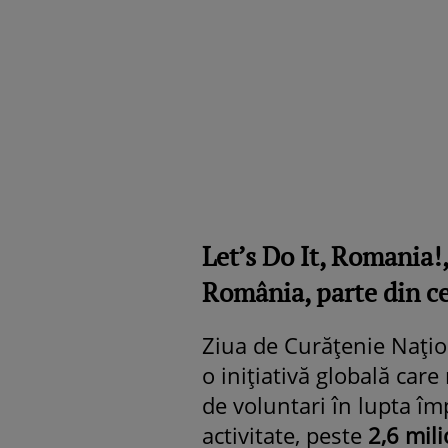
Let’s Do It, Romania!
România, parte din c
Ziua de Curățenie Națio
o inițiativă globală car
de voluntari în lupta împ
activitate, peste
2,6 mil