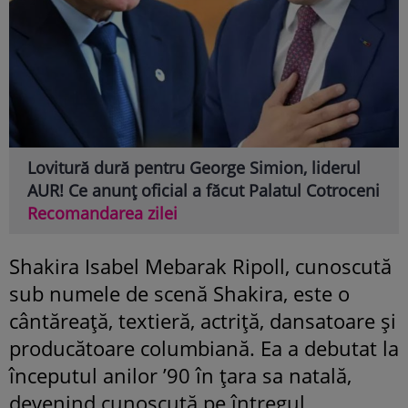
Lovitură dură pentru George Simion, liderul
AUR! Ce anunț oficial a făcut Palatul Cotroceni
Recomandarea zilei
Shakira Isabel Mebarak Ripoll, cunoscută
sub numele de scenă Shakira, este o
cântăreață, textieră, actriță, dansatoare și
producătoare columbiană. Ea a debutat la
începutul anilor ’90 în țara sa natală,
devenind cunoscută pe întregul