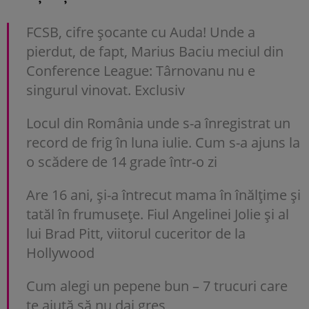
FCSB, cifre șocante cu Auda! Unde a
pierdut, de fapt, Marius Baciu meciul din
Conference League: Târnovanu nu e
singurul vinovat. Exclusiv
Locul din România unde s-a înregistrat un
record de frig în luna iulie. Cum s-a ajuns la
o scădere de 14 grade într-o zi
Are 16 ani, și-a întrecut mama în înălțime și
tatăl în frumusețe. Fiul Angelinei Jolie și al
lui Brad Pitt, viitorul cuceritor de la
Hollywood
Cum alegi un pepene bun – 7 trucuri care
te ajută să nu dai greș