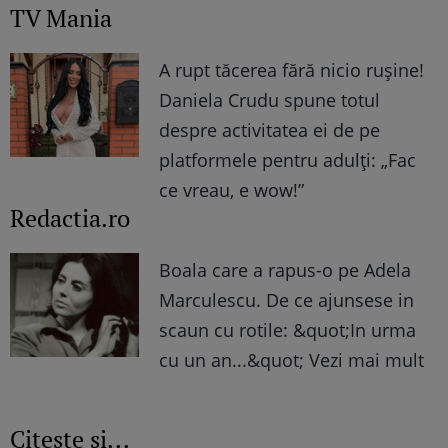
TV Mania
A rupt tăcerea fără nicio rușine!
Daniela Crudu spune totul
despre activitatea ei de pe
platformele pentru adulți: „Fac
ce vreau, e wow!”
Redactia.ro
Boala care a rapus-o pe Adela
Marculescu. De ce ajunsese in
scaun cu rotile: &quot;In urma
cu un an...&quot; Vezi mai mult
Citește și...