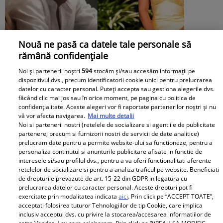
Nouă ne pasă ca datele tale personale să
rămână confidențiale
Noi și partenerii noștri
594
stocăm și/sau accesăm informații pe
dispozitivul dvs., precum identificatorii cookie unici pentru prelucrarea
datelor cu caracter personal. Puteți accepta sau gestiona alegerile dvs.
Maria Avram, de la Insula Iubirii, s-a
făcând clic mai jos sau în orice moment, pe pagina cu politica de
confidențialitate. Aceste alegeri vor fi raportate partenerilor noștri și nu
enervat după o replică dată de ispita
vă vor afecta navigarea.
Mai multe detalii
Noi si partenerii nostri (retelele de socializare si agentiile de publicitate
Oana Monea. Fostă concurentă a
partenere, precum si furnizorii nostri de servicii de date analitice)
prelucram date pentru a permite website-ului sa functioneze, pentru a
recunoscut bătaia din sezonul trecut
personaliza continutul si anunturile publicitare afisate in functie de
interesele si/sau profilul dvs., pentru a va oferi functionalitati aferente
retelelor de socializare si pentru a analiza traficul pe website. Beneficiati
de drepturile prevazute de art. 15-22 din GDPR in legatura cu
prelucrarea datelor cu caracter personal. Aceste drepturi pot fi
exercitate prin modalitatea indicata
aici
. Prin click pe “ACCEPT TOATE”,
acceptati folosirea tuturor Tehnologiilor de tip Cookie, care implica
inclusiv acceptul dvs. cu privire la stocarea/accesarea informatiilor de