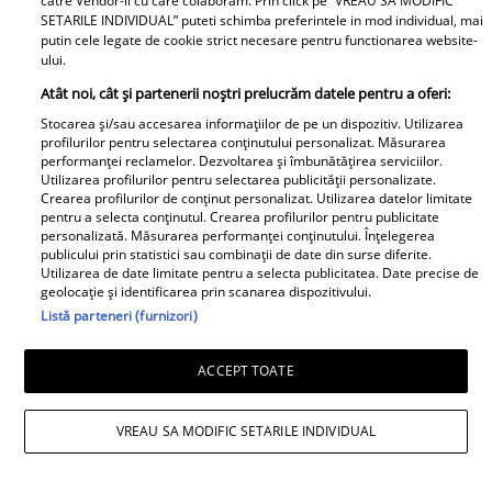
catre Vendor-ii cu care colaboram. Prin click pe “VREAU SA MODIFIC
SETARILE INDIVIDUAL” puteti schimba preferintele in mod individual, mai
putin cele legate de cookie strict necesare pentru functionarea website-
ului.
Atât noi, cât și partenerii noștri prelucrăm datele pentru a oferi:
Stocarea și/sau accesarea informațiilor de pe un dispozitiv. Utilizarea
profilurilor pentru selectarea conținutului personalizat. Măsurarea
performanței reclamelor. Dezvoltarea și îmbunătățirea serviciilor.
Utilizarea profilurilor pentru selectarea publicității personalizate.
Crearea profilurilor de conținut personalizat. Utilizarea datelor limitate
Observator News
pentru a selecta conținutul. Crearea profilurilor pentru publicitate
personalizată. Măsurarea performanței conținutului. Înțelegerea
publicului prin statistici sau combinații de date din surse diferite.
Dronă doborâtă în premieră
Utilizarea de date limitate pentru a selecta publicitatea. Date precise de
deasupra României. A fost lovită
geolocație și identificarea prin scanarea dispozitivului.
de racheta unui F-16 al Forţelor
Listă parteneri (furnizori)
Aeriene Române
ACCEPT TOATE
VREAU SA MODIFIC SETARILE INDIVIDUAL