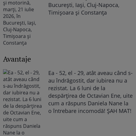
București, Iași, Cluj-Napoca,
Timișoara și Constanța
Avantaje
Ea - 52, el - 29, atât aveau când s-
au îndrăgostit, dar iubirea nu a
rezistat. La 6 luni de la
despărțirea de Octavian Ene, uite
cum a răspuns Daniela Nane la
o întrebare incomodă! ȘAH MAT!