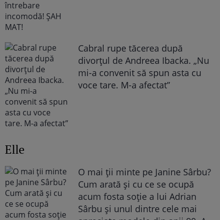
Cabral rupe tăcerea după
divorțul de Andreea Ibacka. „Nu
mi-a convenit să spun asta cu
voce tare. M-a afectat”
Elle
O mai ții minte pe Janine Sârbu?
Cum arată și cu ce se ocupă
acum fosta soție a lui Adrian
Sârbu și unul dintre cele mai