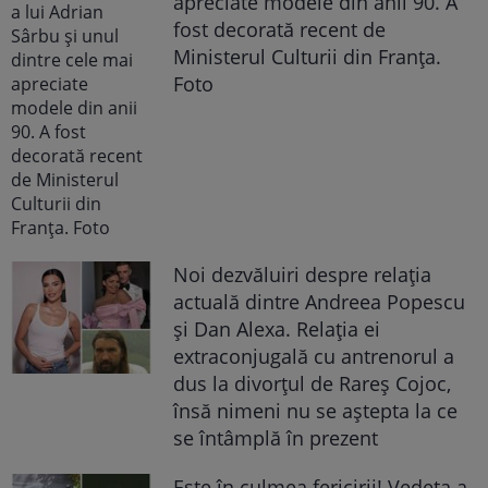
apreciate modele din anii 90. A
fost decorată recent de
Ministerul Culturii din Franța.
Foto
Noi dezvăluiri despre relația
actuală dintre Andreea Popescu
și Dan Alexa. Relația ei
extraconjugală cu antrenorul a
dus la divorțul de Rareș Cojoc,
însă nimeni nu se aștepta la ce
se întâmplă în prezent
Este în culmea fericirii! Vedeta a