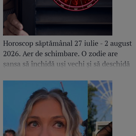
Horoscop săptămânal 27 iulie - 2 august
2026. Aer de schimbare. O zodie are
șansa să închidă uși vechi și să deschidă
altele pline de promisiuni