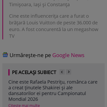
Timișoara, Iași și Constanța
Cine este influencerița care a furat o
brățară Louis Vuitton de peste 36.000 de
euro. A fost concurentă la un megashow
TV
Urmărește-ne pe
Google News
PE ACELAȘI SUBIECT
Cine este Rafaela Pestrițu, românca care
Cum
a creat ținutele Shakirei și ale
văz
dansatorilor ei pentru Campionatul
Cam
Mondial 2026
au 
Citește mai multe
Cite