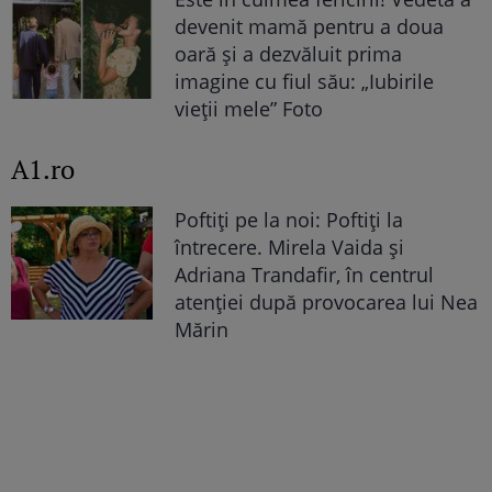
devenit mamă pentru a doua
oară și a dezvăluit prima
imagine cu fiul său: „Iubirile
vieții mele” Foto
A1.ro
Poftiți pe la noi: Poftiți la
întrecere. Mirela Vaida și
Adriana Trandafir, în centrul
atenției după provocarea lui Nea
Mărin