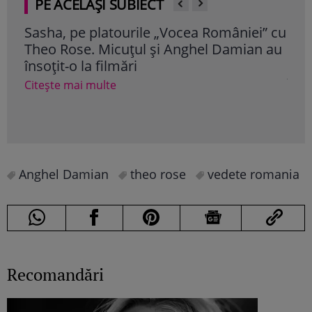
PE ACELAȘI SUBIECT
Sasha, pe platourile „Vocea României” cu
Dra
Theo Rose. Micuțul și Anghel Damian au
fam
însoțit-o la filmări
ser
în a
Citește mai multe
Cite
Anghel Damian
theo rose
vedete romania
Recomandări