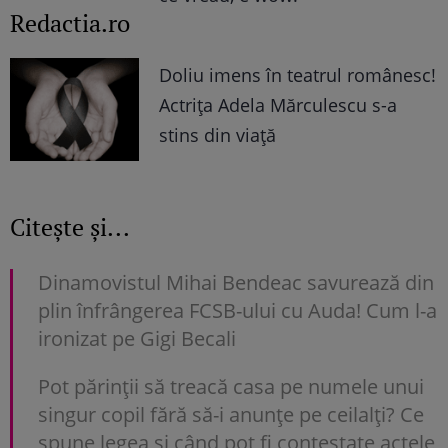
Redactia.ro
Doliu imens în teatrul românesc!
Actrița Adela Mărculescu s-a
stins din viață
Citește și...
Dinamovistul Mihai Bendeac savurează din
plin înfrângerea FCSB-ului cu Auda! Cum l-a
ironizat pe Gigi Becali
Pot părinții să treacă casa pe numele unui
singur copil fără să-i anunțe pe ceilalți? Ce
spune legea și când pot fi contestate actele