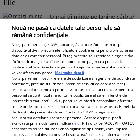
Elle
O mai ții minte pe Janine Sârbu?
Cum arată și cu ce se ocupă
Nouă ne pasă ca datele tale personale să
acum fosta soție a lui Adrian
rămână confidențiale
Sârbu și unul dintre cele mai
Noi și partenerii noștri
594
stocăm și/sau accesăm informații pe
apreciate modele din anii 90. A
dispozitivul dvs., precum identificatorii cookie unici pentru prelucrarea
fost decorată recent de
datelor cu caracter personal. Puteți accepta sau gestiona alegerile dvs.
făcând clic mai jos sau în orice moment, pe pagina cu politica de
Ministerul Culturii din Franța.
confidențialitate. Aceste alegeri vor fi raportate partenerilor noștri și nu
Foto
vă vor afecta navigarea.
Mai multe detalii
Noi si partenerii nostri (retelele de socializare si agentiile de publicitate
partenere, precum si furnizorii nostri de servicii de date analitice)
prelucram date pentru a permite website-ului sa functioneze, pentru a
personaliza continutul si anunturile publicitare afisate in functie de
interesele si/sau profilul dvs., pentru a va oferi functionalitati aferente
retelelor de socializare si pentru a analiza traficul pe website. Beneficiati
de drepturile prevazute de art. 15-22 din GDPR in legatura cu
prelucrarea datelor cu caracter personal. Aceste drepturi pot fi
exercitate prin modalitatea indicata
aici
. Prin click pe “ACCEPT TOATE”,
Noi dezvăluiri despre relația
acceptati folosirea tuturor Tehnologiilor de tip Cookie, care implica
actuală dintre Andreea Popescu
inclusiv acceptul dvs. cu privire la stocarea/accesarea informatiilor de