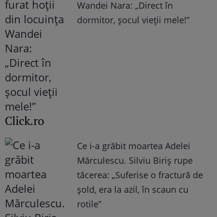
Wandei Nara: „Direct în
dormitor, șocul vieții mele!”
Click.ro
Ce i-a grăbit moartea Adelei
Mărculescu. Silviu Biriș rupe
tăcerea: „Suferise o fractură de
șold, era la azil, în scaun cu
rotile”