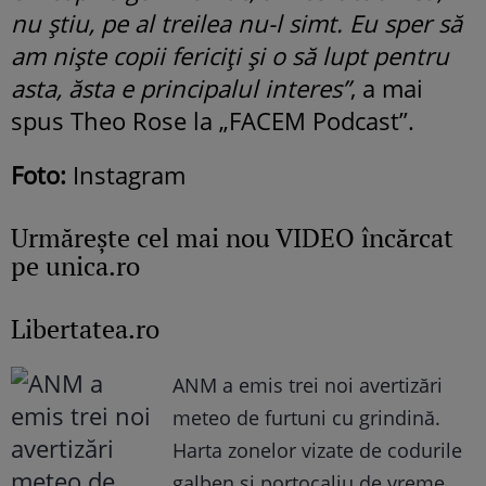
nu știu, pe al treilea nu-l simt. Eu sper să
am niște copii fericiți și o să lupt pentru
asta, ăsta e principalul interes”
, a mai
spus Theo Rose la „FACEM Podcast”.
Foto:
Instagram
Urmăreşte cel mai nou VIDEO încărcat
pe unica.ro
Libertatea.ro
ANM a emis trei noi avertizări
meteo de furtuni cu grindină.
Harta zonelor vizate de codurile
galben și portocaliu de vreme