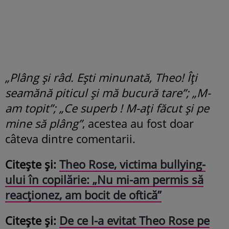
„Plâng și râd. Ești minunată, Theo! Îți
seamănă piticul și mă bucură tare”; „M-
am topit”; „Ce superb ! M-ați făcut și pe
mine să plâng”
, acestea au fost doar
câteva dintre comentarii.
Citește și:
Theo Rose, victima bullying-
ului în copilărie: „Nu mi-am permis să
reacționez, am bocit de oftică”
Citește și:
De ce l-a evitat Theo Rose pe