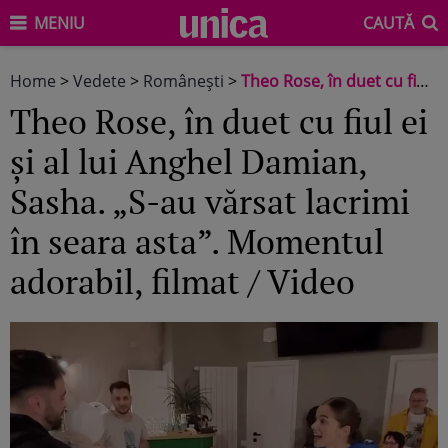
MENIU
CAUTĂ
Home
>
Vedete
>
Româneşti
>
Theo Rose, în duet cu fiul ei și al lui Anghel Damian, Sasha. „S-au vărsat lacrimi în seara asta”. Momentul adorabil, filmat / Video
Theo Rose, în duet cu fiul ei
și al lui Anghel Damian,
Sasha. „S-au vărsat lacrimi
în seara asta”. Momentul
adorabil, filmat / Video