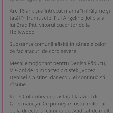
Are 16 ani, și-a întrecut mama în înălțime și
tatăl în frumusețe. Fiul Angelinei Jolie și al
lui Brad Pitt, viitorul cuceritor de la
Hollywood
Substanța comună găsită în sângele celor
ce fac atacuri de cord severe
Mesaj emoționant pentru Denisa Răducu,
la 9 ani de la moartea artistei: „Vocea
Denisei s-a stins, dar ecoul ei continuă să
răsune”
Irinel Columbeanu, răsfățat la azilul din
Ghermănești. Ce primește fostul milionar
de la directorul căminului: „Văd cât de mult