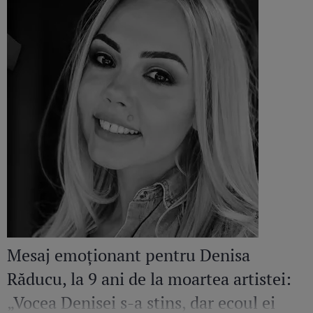
Mesaj emoționant pentru Denisa
Răducu, la 9 ani de la moartea artistei:
„Vocea Denisei s-a stins, dar ecoul ei