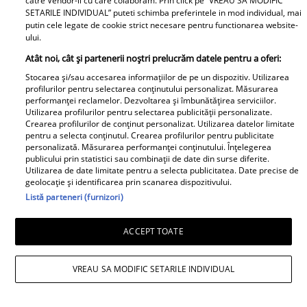
catre Vendor-ii cu care colaboram. Prin click pe “VREAU SA MODIFIC
și Dan Alexa. Relația ei
SETARILE INDIVIDUAL” puteti schimba preferintele in mod individual, mai
extraconjugală cu antrenorul a
putin cele legate de cookie strict necesare pentru functionarea website-
dus la divorțul de Rareș Cojoc,
ului.
însă nimeni nu se aștepta la ce
Atât noi, cât și partenerii noștri prelucrăm datele pentru a oferi:
se întâmplă în prezent
Stocarea și/sau accesarea informațiilor de pe un dispozitiv. Utilizarea
profilurilor pentru selectarea conținutului personalizat. Măsurarea
performanței reclamelor. Dezvoltarea și îmbunătățirea serviciilor.
Este în culmea fericirii! Vedeta a
Utilizarea profilurilor pentru selectarea publicității personalizate.
devenit mamă pentru a doua
Crearea profilurilor de conținut personalizat. Utilizarea datelor limitate
oară și a dezvăluit prima
pentru a selecta conținutul. Crearea profilurilor pentru publicitate
personalizată. Măsurarea performanței conținutului. Înțelegerea
imagine cu fiul său: „Iubirile
publicului prin statistici sau combinații de date din surse diferite.
vieții mele” Foto
Utilizarea de date limitate pentru a selecta publicitatea. Date precise de
geolocație și identificarea prin scanarea dispozitivului.
Listă parteneri (furnizori)
A1.ro
ACCEPT TOATE
Poftiți pe la noi: Poftiți la
întrecere. Mirela Vaida și
VREAU SA MODIFIC SETARILE INDIVIDUAL
Adriana Trandafir, în centrul
atenției după provocarea lui Nea