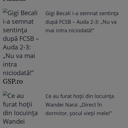
Gigi Becali i-a semnat sentința
după FCSB – Auda 2-3: „Nu va
mai intra niciodată!”
GSP.ro
Ce au furat hoții din locuința
Wandei Nara: „Direct în
dormitor, șocul vieții mele!”