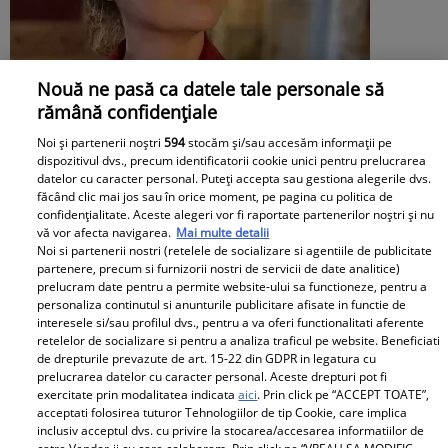
Nouă ne pasă ca datele tale personale să
rămână confidențiale
Noi și partenerii noștri
594
stocăm și/sau accesăm informații pe
dispozitivul dvs., precum identificatorii cookie unici pentru prelucrarea
Daniela Nane, dezvăluiri după
datelor cu caracter personal. Puteți accepta sau gestiona alegerile dvs.
făcând clic mai jos sau în orice moment, pe pagina cu politica de
despărțirea de Octavian Ene. Cum se
confidențialitate. Aceste alegeri vor fi raportate partenerilor noștri și nu
vă vor afecta navigarea.
Mai multe detalii
simte actrița: „Nu simt nicio lipsă”
Noi si partenerii nostri (retelele de socializare si agentiile de publicitate
partenere, precum si furnizorii nostri de servicii de date analitice)
prelucram date pentru a permite website-ului sa functioneze, pentru a
personaliza continutul si anunturile publicitare afisate in functie de
interesele si/sau profilul dvs., pentru a va oferi functionalitati aferente
retelelor de socializare si pentru a analiza traficul pe website. Beneficiati
de drepturile prevazute de art. 15-22 din GDPR in legatura cu
prelucrarea datelor cu caracter personal. Aceste drepturi pot fi
exercitate prin modalitatea indicata
aici
. Prin click pe “ACCEPT TOATE”,
acceptati folosirea tuturor Tehnologiilor de tip Cookie, care implica
inclusiv acceptul dvs. cu privire la stocarea/accesarea informatiilor de