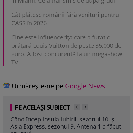
în Miami. Ce a transmis de după gratii
Cât plătesc românii fără venituri pentru
CASS în 2026
Cine este influencerița care a furat o
brățară Louis Vuitton de peste 36.000 de
euro. A fost concurentă la un megashow
TV
Urmărește-ne pe
Google News
PE ACELAȘI SUBIECT
Când încep Insula Iubirii, sezonul 10, și
Dari
Asia Express, sezonul 9. Antena 1 a făcut
la „