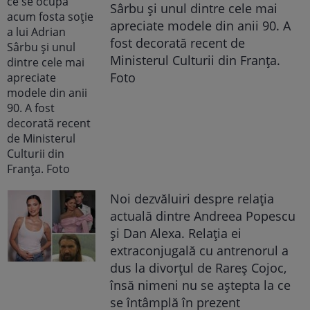
Sârbu și unul dintre cele mai
apreciate modele din anii 90. A
fost decorată recent de
Ministerul Culturii din Franța.
Foto
Noi dezvăluiri despre relația
actuală dintre Andreea Popescu
și Dan Alexa. Relația ei
extraconjugală cu antrenorul a
dus la divorțul de Rareș Cojoc,
însă nimeni nu se aștepta la ce
se întâmplă în prezent