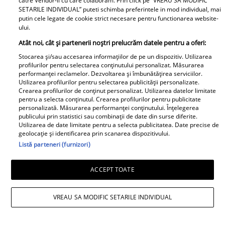
catre Vendor-ii cu care colaboram. Prin click pe “VREAU SA MODIFIC
SETARILE INDIVIDUAL” puteti schimba preferintele in mod individual, mai
putin cele legate de cookie strict necesare pentru functionarea website-
ului.
Atât noi, cât și partenerii noștri prelucrăm datele pentru a oferi:
Stocarea și/sau accesarea informațiilor de pe un dispozitiv. Utilizarea
profilurilor pentru selectarea conținutului personalizat. Măsurarea
performanței reclamelor. Dezvoltarea și îmbunătățirea serviciilor.
Utilizarea profilurilor pentru selectarea publicității personalizate.
Crearea profilurilor de conținut personalizat. Utilizarea datelor limitate
pentru a selecta conținutul. Crearea profilurilor pentru publicitate
personalizată. Măsurarea performanței conținutului. Înțelegerea
Andreea Popescu și fosta soacră, schimb
publicului prin statistici sau combinații de date din surse diferite.
Utilizarea de date limitate pentru a selecta publicitatea. Date precise de
de replici. Ce i-a spus mama lui Rareș
geolocație și identificarea prin scanarea dispozitivului.
Listă parteneri (furnizori)
Cojoc influenceriței: „Am găsit soluția”
ACCEPT TOATE
VREAU SA MODIFIC SETARILE INDIVIDUAL