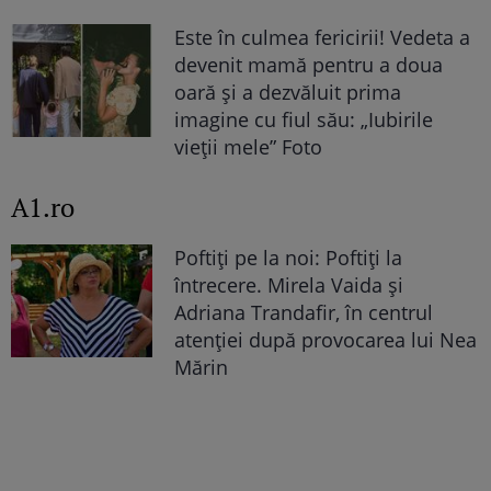
Este în culmea fericirii! Vedeta a
devenit mamă pentru a doua
oară și a dezvăluit prima
imagine cu fiul său: „Iubirile
vieții mele” Foto
A1.ro
Poftiți pe la noi: Poftiți la
întrecere. Mirela Vaida și
Adriana Trandafir, în centrul
atenției după provocarea lui Nea
Mărin