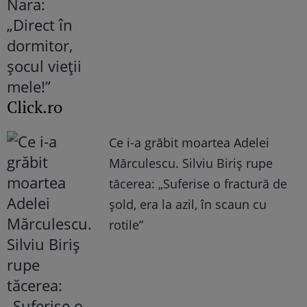
Click.ro
Ce i-a grăbit moartea Adelei
Mărculescu. Silviu Biriș rupe
tăcerea: „Suferise o fractură de
șold, era la azil, în scaun cu
rotile”