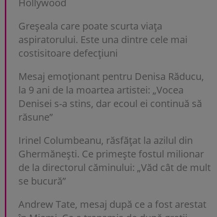
Hollywood
Greșeala care poate scurta viața
aspiratorului. Este una dintre cele mai
costisitoare defecțiuni
Mesaj emoționant pentru Denisa Răducu,
la 9 ani de la moartea artistei: „Vocea
Denisei s-a stins, dar ecoul ei continuă să
răsune”
Irinel Columbeanu, răsfățat la azilul din
Ghermănești. Ce primește fostul milionar
de la directorul căminului: „Văd cât de mult
se bucură”
Andrew Tate, mesaj după ce a fost arestat