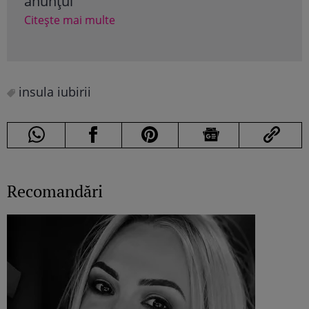
anunțul
mir
Citește mai multe
Cite
insula iubirii
Recomandări