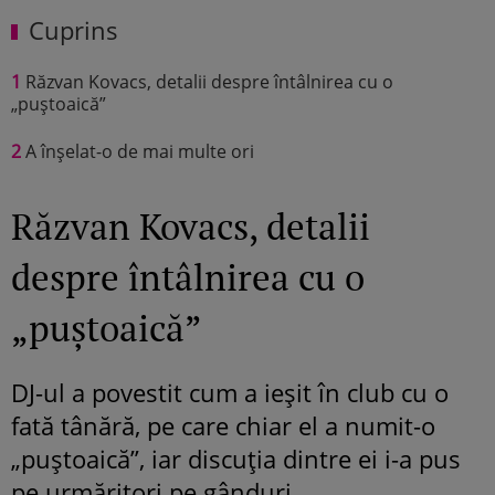
Cuprins
1
Răzvan Kovacs, detalii despre întâlnirea cu o
„puștoaică”
2
A înșelat-o de mai multe ori
Răzvan Kovacs, detalii
despre întâlnirea cu o
„puștoaică”
DJ-ul a povestit cum a ieșit în club cu o
fată tânără, pe care chiar el a numit-o
„puștoaică”, iar discuția dintre ei i-a pus
pe urmăritori pe gânduri.