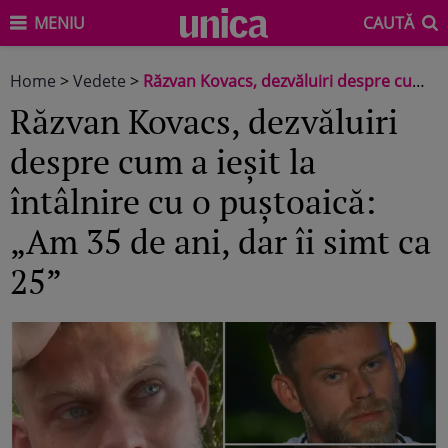
MENIU
CAUTĂ
Home
>
Vedete
>
Răzvan Kovacs, dezvăluiri despre cum a ieșit la întâlnire cu o puștoaică: „Am 35 de ani, dar îi simt ca 25”
Răzvan Kovacs, dezvăluiri
despre cum a ieșit la
întâlnire cu o puștoaică:
„Am 35 de ani, dar îi simt ca
25”