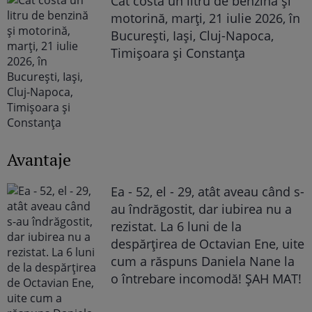
Cât costă un litru de benzină și
motorină, marți, 21 iulie 2026, în
București, Iași, Cluj-Napoca,
Timișoara și Constanța
Avantaje
Ea - 52, el - 29, atât aveau când s-
au îndrăgostit, dar iubirea nu a
rezistat. La 6 luni de la
despărțirea de Octavian Ene, uite
cum a răspuns Daniela Nane la
o întrebare incomodă! ȘAH MAT!