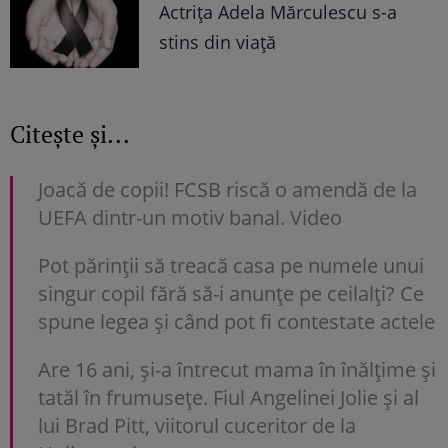
Actrița Adela Mărculescu s-a
stins din viață
Citește și...
Joacă de copii! FCSB riscă o amendă de la
UEFA dintr-un motiv banal. Video
Pot părinții să treacă casa pe numele unui
singur copil fără să-i anunțe pe ceilalți? Ce
spune legea și când pot fi contestate actele
Are 16 ani, și-a întrecut mama în înălțime și
tatăl în frumusețe. Fiul Angelinei Jolie și al
lui Brad Pitt, viitorul cuceritor de la