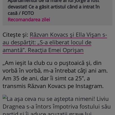
Apartamentul de la mare al lui Jorge a fost
devastat! Ce a găsit artistul când a intrat în
casă / FOTO
Recomandarea zilei
Citește și:
Răzvan Kovacs și Ella Vișan s-
au despărțit: „S-a eliberat locul de
amantă”. Reacția Emei Oprișan
„Am ieșit la club cu o puștoaică și, din
vorbă în vorbă, m-a întrebat câți ani am.
Am 35 de ani, dar îi simt ca 25”, a
transmis Răzvan Kovacs pe Instagram.