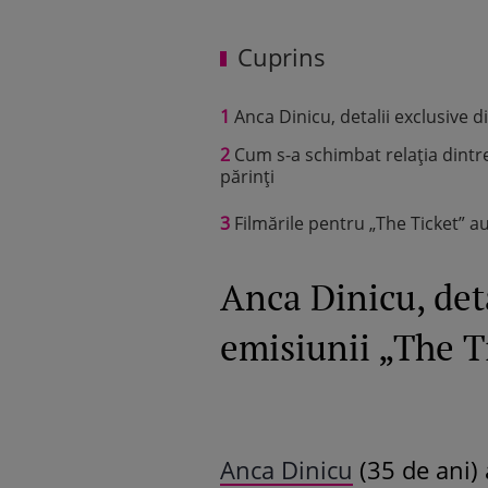
Cuprins
1
Anca Dinicu, detalii exclusive di
2
Cum s-a schimbat relația dintr
părinți
3
Filmările pentru „The Ticket” au î
Anca Dinicu, deta
emisiunii „The T
Anca Dinicu
(35 de ani)