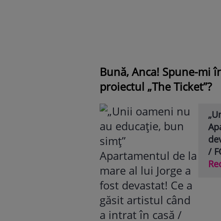
Bună, Anca! Spune-mi în
proiectul „The Ticket”?
„U
Apa
dev
/ 
Re