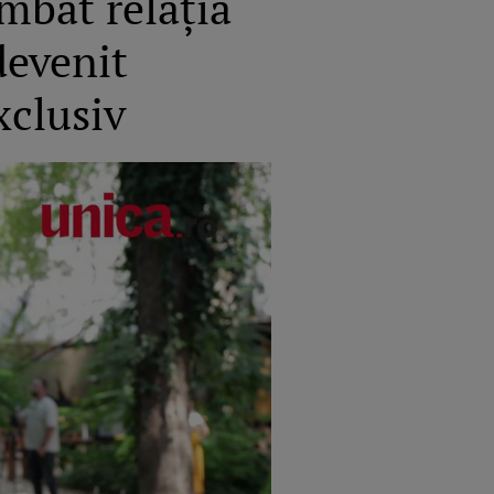
mbat relația
devenit
xclusiv