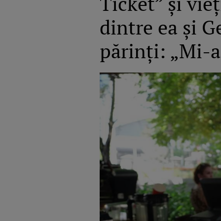
Ticket” și vi
dintre ea și 
părinți: „Mi-a