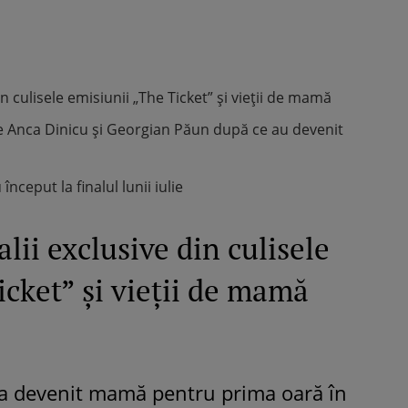
n culisele emisiunii „The Ticket” și vieții de mamă
e Anca Dinicu și Georgian Păun după ce au devenit
nceput la finalul lunii iulie
lii exclusive din culisele
icket” și vieții de mamă
 a devenit mamă pentru prima oară în