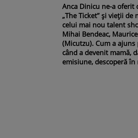
Anca Dinicu ne-a oferit d
„The Ticket” și vieții de
celui mai nou talent sh
Mihai Bendeac, Mauric
(Micutzu). Cum a ajuns 
când a devenit mamă, dar
emisiune, descoperă în 