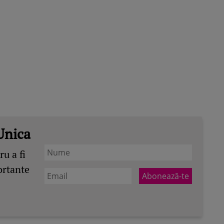
Unica
u a fi
ortante