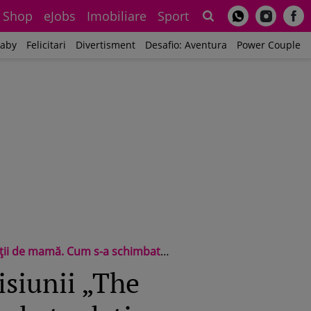
Shop
eJobs
Imobiliare
Sport
Sh
aby
Felicitari
Divertisment
Desafio: Aventura
Power Couple
 după ce au devenit părinți: „Mi-a rezolvat o problemă” / Exclusiv
isiunii „The