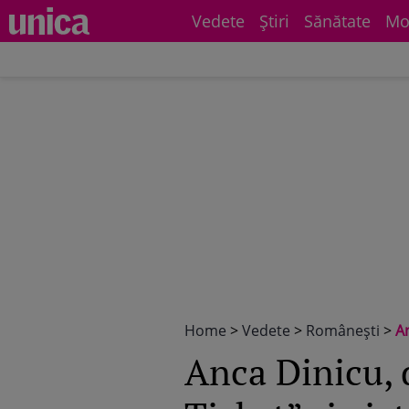
Vedete
Știri
Sănătate
Mo
Home
>
Vedete
>
Româneşti
>
Anca
Anca Dinicu, d