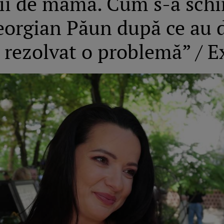
eții de mamă. Cum s-a schi
Georgian Păun după ce au 
 rezolvat o problemă” / E