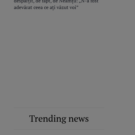
despărțit, de fapt, de Neamțu: „N-a fost
adevărat ceea ce ați văzut voi”
Trending news