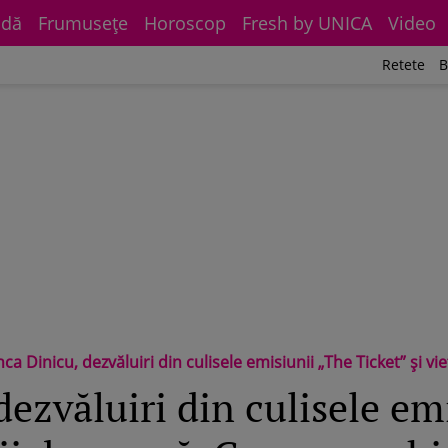
dă
Frumuseţe
Horoscop
Fresh by UNICA
Video
Retete
B
 Dinicu, dezvăluiri din culisele emisiunii „The Ticket” și vieții de mamă. Cum s-a schimbat relația dintre ea și Georgian Păun
ezvăluiri din culisele em