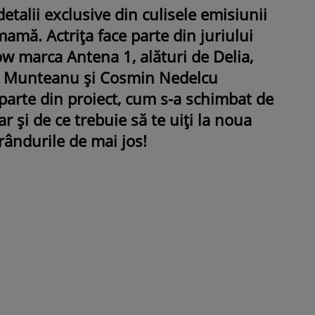
etalii exclusive din culisele emisiunii
 mamă. Actrița face parte din juriului
ow marca Antena 1, alături de Delia,
e Munteanu și Cosmin Nedelcu
parte din proiect, cum s-a schimbat de
ROMÂNEŞTI
VEDETE
 și de ce trebuie să te uiți la noua
Fiica Iuliei Albu și a lui Mihai 
rândurile de mai jos!
strălucit la banchet. Mikaela a
purtat o rochie creată de cele
mamă și i-a împrumutat panto
Valentino: „M-am simțit ca o
prințesă”