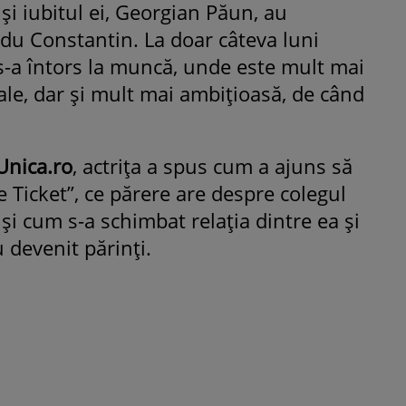
și iubitul ei, Georgian Păun, au
du Constantin. La doar câteva luni
s-a întors la muncă, unde este mult mai
sale, dar și mult mai ambițioasă, de când
Unica.ro
, actrița a spus cum a ajuns să
e Ticket”, ce părere are despre colegul
 și cum s-a schimbat relația dintre ea și
 devenit părinți.