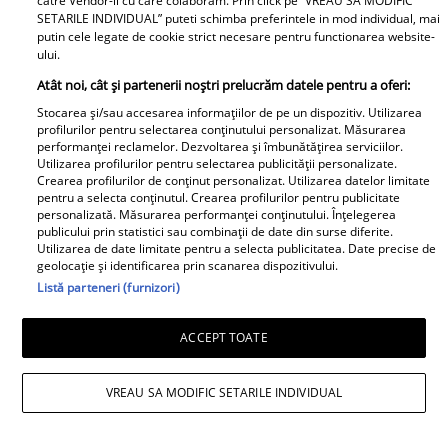
catre Vendor-ii cu care colaboram. Prin click pe “VREAU SA MODIFIC
SETARILE INDIVIDUAL” puteti schimba preferintele in mod individual, mai
putin cele legate de cookie strict necesare pentru functionarea website-
ului.
Bona Irinei
Columbeanu spune
Atât noi, cât și partenerii noștri prelucrăm datele pentru a oferi:
Ca la Bollywood! Cum s-
pentru prima dată ce a
Stocarea și/sau accesarea informațiilor de pe un dispozitiv. Utilizarea
a îmbrăcat Prima
profilurilor pentru selectarea conținutului personalizat. Măsurarea
trăit în vila de la
performanței reclamelor. Dezvoltarea și îmbunătățirea serviciilor.
Doamnă a României la
Izvorani. Ce nu s-a văzut
Utilizarea profilurilor pentru selectarea publicității personalizate.
întâlnirea cu președinta
Crearea profilurilor de conținut personalizat. Utilizarea datelor limitate
niciodată la TV: ”Eu am
Indiei la București.
pentru a selecta conținutul. Crearea profilurilor pentru publicitate
cunoscut o altă latură a
personalizată. Măsurarea performanței conținutului. Înțelegerea
Niciodată nu a fost atât
publicului prin statistici sau combinații de date din surse diferite.
relației lor. În casă era o
de îndrăzneață!
Utilizarea de date limitate pentru a selecta publicitatea. Date precise de
atmosferă..."
geolocație și identificarea prin scanarea dispozitivului.
Imaginile momentului
Listă parteneri (furnizori)
Adrian Rus „Sinner” a
murit. Ultimul mesaj al
Cine este eroul Mihail
ACCEPT TOATE
fostei iubite după
Soare, salvatorul lui
tragedia de la Brno
Alexandru, micuțul de 5
VREAU SA MODIFIC SETARILE INDIVIDUAL
frânge inimi
ani dispărut 3 zile în
pădure. Ce spune