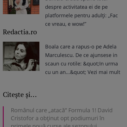
despre activitatea ei de pe
platformele pentru adulți: „Fac
ce vreau, e wow!”
Redactia.ro
Boala care a rapus-o pe Adela
Marculescu. De ce ajunsese in
scaun cu rotile: &quot;In urma
cu un an...&quot; Vezi mai mult
Citește și...
Românul care „atacă” Formula 1! David
Cristofor a obţinut opt podiumuri în
primele nouă curse ale sezonului