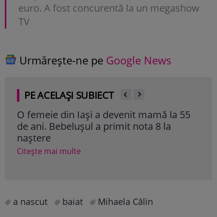
euro. A fost concurentă la un megashow
TV
Urmărește-ne pe
Google News
PE ACELAȘI SUBIECT
O femeie din Iași a devenit mamă la 55
Mil
de ani. Bebelușul a primit nota 8 la
dou
naștere
adu
Citește mai multe
Cite
a nascut
baiat
Mihaela Călin