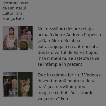
Noi dezvăluiri despre relația
actuală dintre Andreea Popescu
și Dan Alexa. Relația ei
extraconjugală cu antrenorul a
dus la divorțul de Rareș Cojoc,
însă nimeni nu se aștepta la ce
se întâmplă în prezent
Este în culmea fericirii! Vedeta a
devenit mamă pentru a doua
oară și a dezvăluit prima
imagine cu fiul său: „Iubirile
vieții mele” Foto