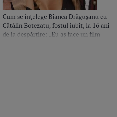
Cum se înțelege Bianca Drăgușanu cu
Cătălin Botezatu, fostul iubit, la 16 ani
de la despărțire: „Eu aș face un film
despre el. Sunt mândră și fericită să
cunosc un om de calitatea aceasta”