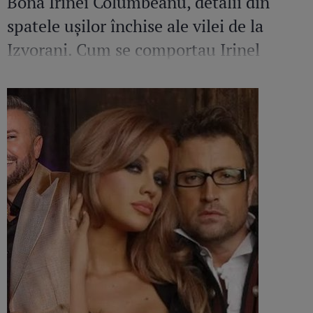
Bona Irinei Columbeanu, detalii din
spatele ușilor închise ale vilei de la
Izvorani. Cum se comportau Irinel
Columbeanu și Monica Gabor când nu
erau în public