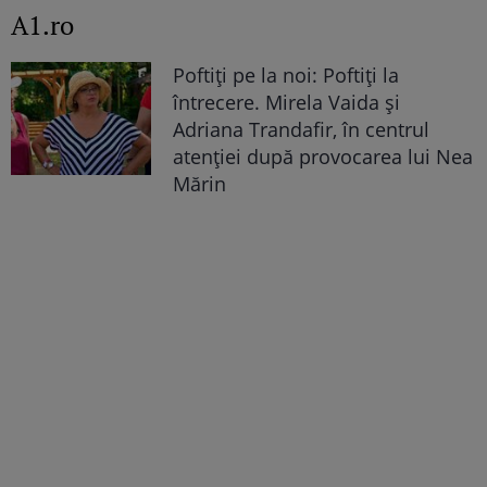
A1.ro
Poftiți pe la noi: Poftiți la
întrecere. Mirela Vaida și
Adriana Trandafir, în centrul
atenției după provocarea lui Nea
Mărin