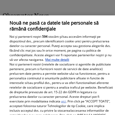
Observator News
Nouă ne pasă ca datele tale personale să
Dronă doborâtă în premieră
rămână confidențiale
deasupra României. A fost lovită
Noi și partenerii noștri
594
stocăm și/sau accesăm informații pe
de racheta unui F-16 al Forţelor
dispozitivul dvs., precum identificatorii cookie unici pentru prelucrarea
Aeriene Române
datelor cu caracter personal. Puteți accepta sau gestiona alegerile dvs.
făcând clic mai jos sau în orice moment, pe pagina cu politica de
confidențialitate. Aceste alegeri vor fi raportate partenerilor noștri și nu
vă vor afecta navigarea.
Mai multe detalii
Noi si partenerii nostri (retelele de socializare si agentiile de publicitate
partenere, precum si furnizorii nostri de servicii de date analitice)
prelucram date pentru a permite website-ului sa functioneze, pentru a
personaliza continutul si anunturile publicitare afisate in functie de
interesele si/sau profilul dvs., pentru a va oferi functionalitati aferente
Libertatea pentru Femei
retelelor de socializare si pentru a analiza traficul pe website. Beneficiati
de drepturile prevazute de art. 15-22 din GDPR in legatura cu
prelucrarea datelor cu caracter personal. Aceste drepturi pot fi
exercitate prin modalitatea indicata
aici
. Prin click pe “ACCEPT TOATE”,
acceptati folosirea tuturor Tehnologiilor de tip Cookie, care implica
inclusiv acceptul dvs. cu privire la stocarea/accesarea informatiilor de