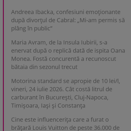
Andreea Ibacka, confesiuni emoționante
după divorțul de Cabral: „Mi-am permis să
plâng în public”
Maria Avram, de la Insula Iubirii, s-a
enervat după o replică dată de ispita Oana
Monea. Fostă concurentă a recunoscut
bătaia din sezonul trecut
Motorina standard se apropie de 10 lei/l,
vineri, 24 iulie 2026. Cât costă litrul de
carburant în București, Cluj-Napoca,
Timișoara, Iași și Constanța
Cine este influencerița care a furat o
brățară Louis Vuitton de peste 36.000 de