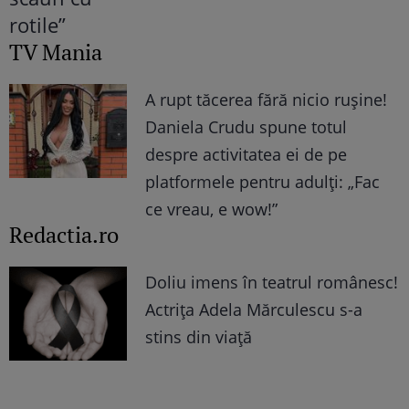
TV Mania
A rupt tăcerea fără nicio rușine!
Daniela Crudu spune totul
despre activitatea ei de pe
platformele pentru adulți: „Fac
ce vreau, e wow!”
Redactia.ro
Doliu imens în teatrul românesc!
Actrița Adela Mărculescu s-a
stins din viață