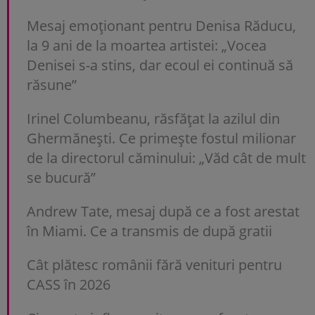
Mesaj emoționant pentru Denisa Răducu,
la 9 ani de la moartea artistei: „Vocea
Denisei s-a stins, dar ecoul ei continuă să
răsune”
Irinel Columbeanu, răsfățat la azilul din
Ghermănești. Ce primește fostul milionar
de la directorul căminului: „Văd cât de mult
se bucură”
Andrew Tate, mesaj după ce a fost arestat
în Miami. Ce a transmis de după gratii
Cât plătesc românii fără venituri pentru
CASS în 2026