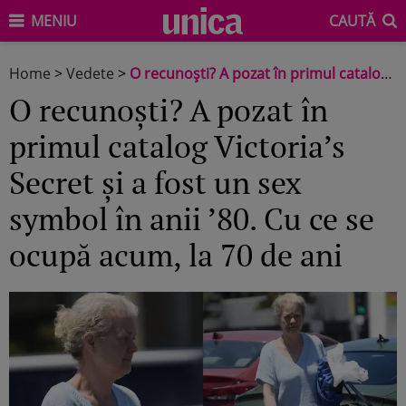
MENIU
CAUTĂ
Home
>
Vedete
>
O recunoști? A pozat în primul catalog Victoria’s Secret și a fost un sex symbol în anii ’80. Cu ce se ocupă acum, la 70 de ani
O recunoști? A pozat în
primul catalog Victoria’s
Secret și a fost un sex
symbol în anii ’80. Cu ce se
ocupă acum, la 70 de ani