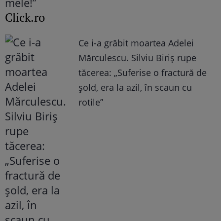
Click.ro
Ce i-a grăbit moartea Adelei
Mărculescu. Silviu Biriș rupe
tăcerea: „Suferise o fractură de
șold, era la azil, în scaun cu
rotile”