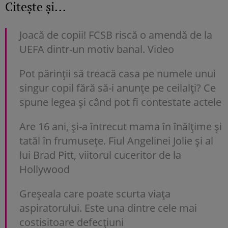
Citește și...
Joacă de copii! FCSB riscă o amendă de la
UEFA dintr-un motiv banal. Video
Pot părinții să treacă casa pe numele unui
singur copil fără să-i anunțe pe ceilalți? Ce
spune legea și când pot fi contestate actele
Are 16 ani, și-a întrecut mama în înălțime și
tatăl în frumusețe. Fiul Angelinei Jolie și al
lui Brad Pitt, viitorul cuceritor de la
Hollywood
Greșeala care poate scurta viața
aspiratorului. Este una dintre cele mai
costisitoare defecțiuni