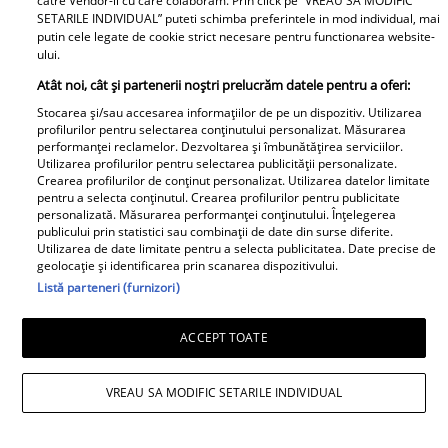
catre Vendor-ii cu care colaboram. Prin click pe “VREAU SA MODIFIC
Topul celor mai afectate județe
SETARILE INDIVIDUAL” puteti schimba preferintele in mod individual, mai
putin cele legate de cookie strict necesare pentru functionarea website-
ului.
Atât noi, cât și partenerii noștri prelucrăm datele pentru a oferi:
Stocarea și/sau accesarea informațiilor de pe un dispozitiv. Utilizarea
profilurilor pentru selectarea conținutului personalizat. Măsurarea
Un vecin instruit poate salva o
performanței reclamelor. Dezvoltarea și îmbunătățirea serviciilor.
Utilizarea profilurilor pentru selectarea publicității personalizate.
viață. Vezi despre ce e vorba
Crearea profilurilor de conținut personalizat. Utilizarea datelor limitate
pentru a selecta conținutul. Crearea profilurilor pentru publicitate
personalizată. Măsurarea performanței conținutului. Înțelegerea
publicului prin statistici sau combinații de date din surse diferite.
Utilizarea de date limitate pentru a selecta publicitatea. Date precise de
geolocație și identificarea prin scanarea dispozitivului.
Libertatea.ro
Listă parteneri (furnizori)
Cât costă un litru de benzină și
ACCEPT TOATE
motorină, marți, 21 iulie 2026, în
București, Iași, Cluj-Napoca,
VREAU SA MODIFIC SETARILE INDIVIDUAL
Timișoara și Constanța