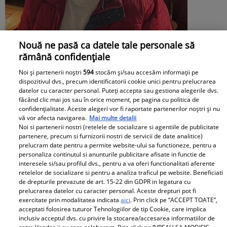
Nouă ne pasă ca datele tale personale să
rămână confidențiale
Noi și partenerii noștri
594
stocăm și/sau accesăm informații pe
dispozitivul dvs., precum identificatorii cookie unici pentru prelucrarea
datelor cu caracter personal. Puteți accepta sau gestiona alegerile dvs.
Irinel Columbeanu, răsfățat la azilul din
făcând clic mai jos sau în orice moment, pe pagina cu politica de
Ghermănești. Ce primește fostul
confidențialitate. Aceste alegeri vor fi raportate partenerilor noștri și nu
vă vor afecta navigarea.
Mai multe detalii
milionar de la directorul căminului:
Noi si partenerii nostri (retelele de socializare si agentiile de publicitate
partenere, precum si furnizorii nostri de servicii de date analitice)
„Văd cât de mult se bucură”
prelucram date pentru a permite website-ului sa functioneze, pentru a
personaliza continutul si anunturile publicitare afisate in functie de
interesele si/sau profilul dvs., pentru a va oferi functionalitati aferente
Proiecte speciale
retelelor de socializare si pentru a analiza traficul pe website. Beneficiati
de drepturile prevazute de art. 15-22 din GDPR in legatura cu
Peste 100 de pensionari români
prelucrarea datelor cu caracter personal. Aceste drepturi pot fi
exercitate prin modalitatea indicata
aici
. Prin click pe “ACCEPT TOATE”,
au dispărut în fiecare zi, în
acceptati folosirea tuturor Tehnologiilor de tip Cookie, care implica
primele 6 luni ale anului 2026.
inclusiv acceptul dvs. cu privire la stocarea/accesarea informatiilor de