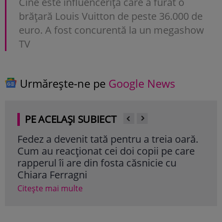
Cine este influencerița care a furat o
brățară Louis Vuitton de peste 36.000 de
euro. A fost concurentă la un megashow
TV
Urmărește-ne pe
Google News
PE ACELAȘI SUBIECT
Fedez a devenit tată pentru a treia oară.
Bre
Cum au reacționat cei doi copii pe care
din
rapperul îi are din fosta căsnicie cu
Cite
Chiara Ferragni
Citește mai multe