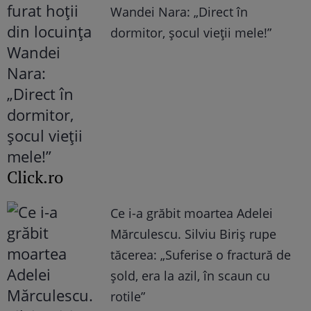
Wandei Nara: „Direct în
dormitor, șocul vieții mele!”
Click.ro
Ce i-a grăbit moartea Adelei
Mărculescu. Silviu Biriș rupe
tăcerea: „Suferise o fractură de
șold, era la azil, în scaun cu
rotile”