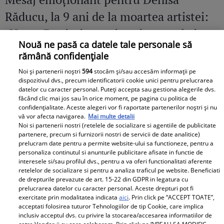
Răducu, la 9 ani de la moartea artistei:
„Vocea Denisei s-a stins, dar ecoul ei
Nouă ne pasă ca datele tale personale să
continuă să răsune”
rămână confidențiale
Noi și partenerii noștri
594
stocăm și/sau accesăm informații pe
dispozitivul dvs., precum identificatorii cookie unici pentru prelucrarea
datelor cu caracter personal. Puteți accepta sau gestiona alegerile dvs.
făcând clic mai jos sau în orice moment, pe pagina cu politica de
confidențialitate. Aceste alegeri vor fi raportate partenerilor noștri și nu
vă vor afecta navigarea.
Mai multe detalii
Noi si partenerii nostri (retelele de socializare si agentiile de publicitate
partenere, precum si furnizorii nostri de servicii de date analitice)
prelucram date pentru a permite website-ului sa functioneze, pentru a
personaliza continutul si anunturile publicitare afisate in functie de
interesele si/sau profilul dvs., pentru a va oferi functionalitati aferente
retelelor de socializare si pentru a analiza traficul pe website. Beneficiati
de drepturile prevazute de art. 15-22 din GDPR in legatura cu
prelucrarea datelor cu caracter personal. Aceste drepturi pot fi
exercitate prin modalitatea indicata
aici
. Prin click pe “ACCEPT TOATE”,
acceptati folosirea tuturor Tehnologiilor de tip Cookie, care implica
inclusiv acceptul dvs. cu privire la stocarea/accesarea informatiilor de