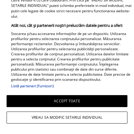
catre Vendor-ii cu care colaboram. Prin click pe “VREAU SA MODIFIC
SETARILE INDIVIDUAL” puteti schimba preferintele in mod individual, mai
putin cele legate de cookie strict necesare pentru functionarea website-
Irinel Columbeanu, răsfățat la azilul din
ului.
Atât noi, cât și partenerii noștri prelucrăm datele pentru a oferi:
Ghermănești. Ce primește fostul
Stocarea și/sau accesarea informațiilor de pe un dispozitiv. Utilizarea
milionar de la directorul căminului:
profilurilor pentru selectarea conținutului personalizat. Măsurarea
performanței reclamelor. Dezvoltarea și îmbunătățirea serviciilor.
„Văd cât de mult se bucură”
Utilizarea profilurilor pentru selectarea publicității personalizate.
Crearea profilurilor de conținut personalizat. Utilizarea datelor limitate
Proiecte speciale
pentru a selecta conținutul. Crearea profilurilor pentru publicitate
personalizată. Măsurarea performanței conținutului. Înțelegerea
publicului prin statistici sau combinații de date din surse diferite.
Peste 100 de pensionari români
Utilizarea de date limitate pentru a selecta publicitatea. Date precise de
geolocație și identificarea prin scanarea dispozitivului.
au dispărut în fiecare zi, în
Listă parteneri (furnizori)
primele 6 luni ale anului 2026.
Topul celor mai afectate județe
ACCEPT TOATE
VREAU SA MODIFIC SETARILE INDIVIDUAL