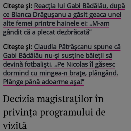
Citește și:
Reacția lui Gabi Bădălău, după
ce Bianca Drăgușanu a găsit geaca unei
alte femei printre hainele ei: „M-am
gândit că a plecat dezbrăcată”
Citește și:
Claudia Pătrășcanu spune că
Gabi Bădălău nu-și susține băieții să
devină fotbaliști. „Pe Nicolas îl găsesc
dormind cu mingea-n brațe, plângând.
Plânge până adoarme așa!”
Decizia magistraților în
privința programului de
vizită