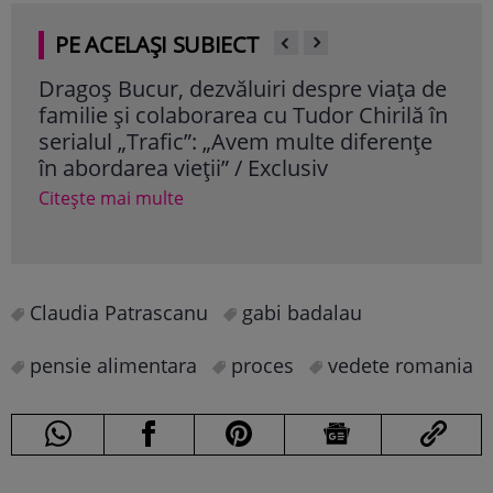
PE ACELAȘI SUBIECT
a de
Cum a sărbătorit Ilie Năstase împlinirea
Reț
ă în
vârstei de 80 de ani: „Altceva nu îmi
slăb
țe
doresc”
sim
Citește mai multe
Cite
Claudia Patrascanu
gabi badalau
pensie alimentara
proces
vedete romania