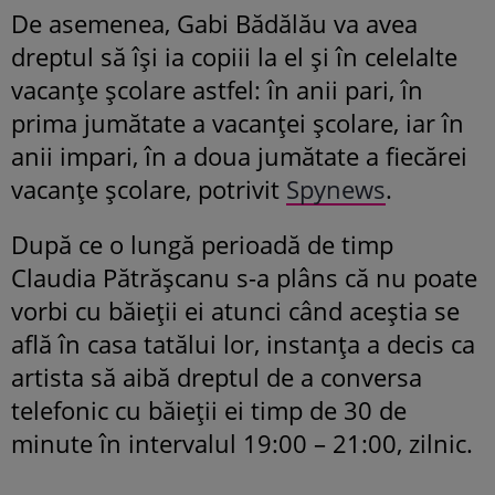
De asemenea, Gabi Bădălău va avea
dreptul să își ia copiii la el și în celelalte
vacanțe școlare astfel: în anii pari, în
prima jumătate a vacanței școlare, iar în
anii impari, în a doua jumătate a fiecărei
vacanțe școlare, potrivit
Spynews
.
După ce o lungă perioadă de timp
Claudia Pătrășcanu s-a plâns că nu poate
vorbi cu băieții ei atunci când aceștia se
află în casa tatălui lor, instanța a decis ca
artista să aibă dreptul de a conversa
telefonic cu băieții ei timp de 30 de
minute în intervalul 19:00 – 21:00, zilnic.