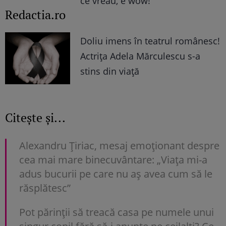
ce vreau, e wow!”
Redactia.ro
Doliu imens în teatrul românesc!
Actrița Adela Mărculescu s-a
stins din viață
Citește și...
Alexandru Țiriac, mesaj emoționant despre
cea mai mare binecuvântare: „Viața mi-a
adus bucurii pe care nu aș avea cum să le
răsplătesc”
Pot părinții să treacă casa pe numele unui