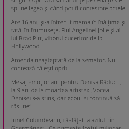
singur copil fără să-i anunțe pe ceilalți? Ce
spune legea și când pot fi contestate actele
Are 16 ani, și-a întrecut mama în înălțime și
tatăl în frumusețe. Fiul Angelinei Jolie și al
lui Brad Pitt, viitorul cuceritor de la
Hollywood
Amenda neașteptată de la semafor. Nu
contează că ești oprit
Mesaj emoționant pentru Denisa Răducu,
la 9 ani de la moartea artistei: „Vocea
Denisei s-a stins, dar ecoul ei continuă să
răsune”
Irinel Columbeanu, răsfățat la azilul din
Ghermănești. Ce primește fostul milionar