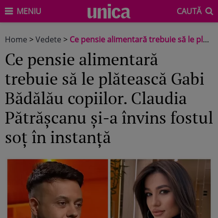
MENIU
CAUTĂ
Home
>
Vedete
>
Ce pensie alimentară trebuie să le plătească Gabi Bădălău copiilor. Claudia Pătrășcanu și-a învins fostul soț în instanță
Ce pensie alimentară
trebuie să le plătească Gabi
Bădălău copiilor. Claudia
Pătrășcanu și-a învins fostul
soț în instanță