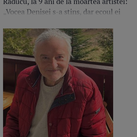
Răducu, la 9 ani de la moartea artistei:
„Vocea Denisei s-a stins, dar ecoul ei
continuă să răsune”