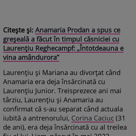
Citește și:
Anamaria Prodan a spus ce
greșeală a făcut în timpul căsniciei cu
Laurențiu Reghecampf: „Întotdeauna e
vina amândurora”
Laurențiu și Mariana au divorțat când
Anamaria era deja însărcinată cu
Laurențiu Junior. Treisprezece ani mai
târziu, Laurențiu și Anamaria au
confirmat că s-au separat când actuala
iubită a antrenorului,
Corina Caciuc
(31
de ani), era deja însărcinată cu al treilea
fiu al lui, Liam, născut în mai 2022.