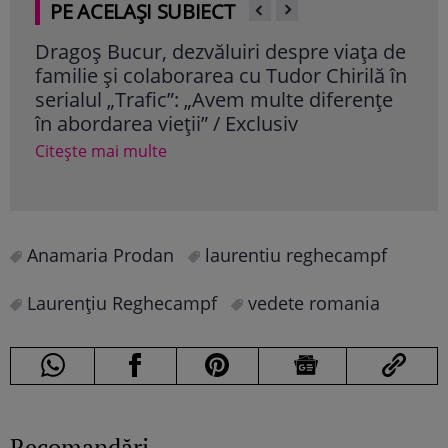
PE ACELAȘI SUBIECT
ța de
Cum a sărbătorit Ilie Năstase împlinirea
Re
lă în
vârstei de 80 de ani: „Altceva nu îmi
sl
ențe
doresc”
si
Citește mai multe
Ci
Anamaria Prodan
laurentiu reghecampf
Laurențiu Reghecampf
vedete romania
Recomandări