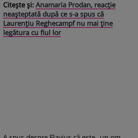
Citește și:
Anamaria Prodan, reacție
neașteptată după ce s-a spus că
Laurențiu Reghecampf nu mai ține
legătura cu fiul lor
A spus despre Flavius că este „un om