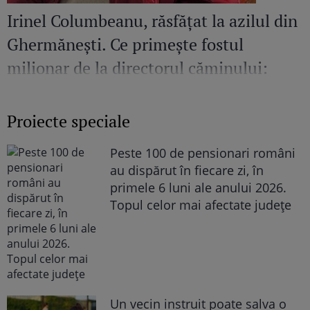
Irinel Columbeanu, răsfățat la azilul din
Ghermănești. Ce primește fostul
milionar de la directorul căminului:
„Văd cât de mult se bucură”
Proiecte speciale
Peste 100 de pensionari români
au dispărut în fiecare zi, în
primele 6 luni ale anului 2026.
Topul celor mai afectate județe
Un vecin instruit poate salva o