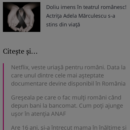
Doliu imens în teatrul românesc!
Actrița Adela Mărculescu s-a
stins din viață
Citește și...
Netflix, veste uriașă pentru români. Data la
care unul dintre cele mai așteptate
documentare devine disponibil în România
Greșeala pe care o fac mulți români când
depun bani la bancomat. Cum poți ajunge
uşor în atenția ANAF
Are 16 ani, și-a întrecut mama în înălțime și