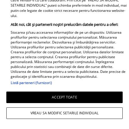
catre Vendor-ii cu care colaboram. Prin click pe “VREAU SA MODIFIC
Adriana Trandafir, în centrul
SETARILE INDIVIDUAL” puteti schimba preferintele in mod individual, mai
atenției după provocarea lui Nea
putin cele legate de cookie strict necesare pentru functionarea website-
Mărin
ului.
Atât noi, cât și partenerii noștri prelucrăm datele pentru a oferi:
Stocarea și/sau accesarea informațiilor de pe un dispozitiv. Utilizarea
profilurilor pentru selectarea conținutului personalizat. Măsurarea
performanței reclamelor. Dezvoltarea și îmbunătățirea serviciilor.
Utilizarea profilurilor pentru selectarea publicității personalizate.
Crearea profilurilor de conținut personalizat. Utilizarea datelor limitate
pentru a selecta conținutul. Crearea profilurilor pentru publicitate
personalizată. Măsurarea performanței conținutului. Înțelegerea
publicului prin statistici sau combinații de date din surse diferite.
Utilizarea de date limitate pentru a selecta publicitatea. Date precise de
geolocație și identificarea prin scanarea dispozitivului.
Listă parteneri (furnizori)
ACCEPT TOATE
VREAU SA MODIFIC SETARILE INDIVIDUAL