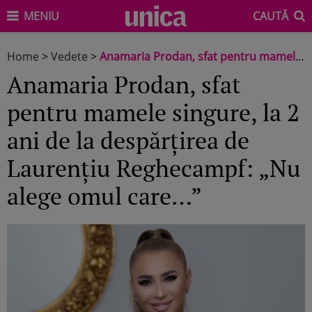
MENIU
CAUTĂ
Home
>
Vedete
>
Anamaria Prodan, sfat pentru mamele singure, la 2 ani de la despărțirea de Laurențiu Reghecampf: „Nu alege omul care…”
Anamaria Prodan, sfat
pentru mamele singure, la 2
ani de la despărțirea de
Laurențiu Reghecampf: „Nu
alege omul care…”