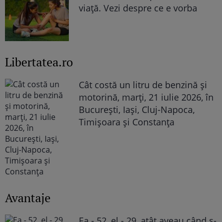
viață. Vezi despre ce e vorba
Libertatea.ro
Cât costă un litru de benzină și
motorină, marți, 21 iulie 2026, în
București, Iași, Cluj-Napoca,
Timișoara și Constanța
Avantaje
Ea - 52, el - 29, atât aveau când s-