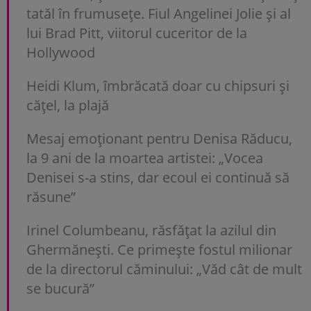
tatăl în frumusețe. Fiul Angelinei Jolie și al
lui Brad Pitt, viitorul cuceritor de la
Hollywood
Heidi Klum, îmbrăcată doar cu chipsuri și
cățel, la plajă
Mesaj emoționant pentru Denisa Răducu,
la 9 ani de la moartea artistei: „Vocea
Denisei s-a stins, dar ecoul ei continuă să
răsune”
Irinel Columbeanu, răsfățat la azilul din
Ghermănești. Ce primește fostul milionar
de la directorul căminului: „Văd cât de mult
se bucură”