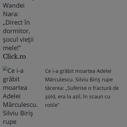
Click.ro
Ce i-a grăbit moartea Adelei
Mărculescu. Silviu Biriș rupe
tăcerea: „Suferise o fractură de
șold, era la azil, în scaun cu
rotile”