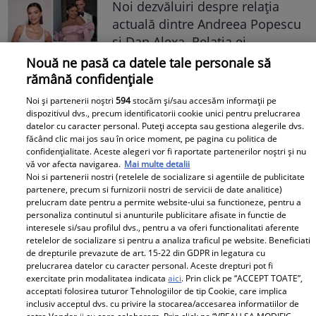
Noi dezvăluiri despre relația
actuală dintre Andreea Popescu
și Dan Alexa. Relația ei
extraconjugală cu antrenorul a
Nouă ne pasă ca datele tale personale să
dus la divorțul de Rareș Cojoc,
rămână confidențiale
însă nimeni nu se aștepta la ce
Noi și partenerii noștri
594
stocăm și/sau accesăm informații pe
se întâmplă în prezent
dispozitivul dvs., precum identificatorii cookie unici pentru prelucrarea
datelor cu caracter personal. Puteți accepta sau gestiona alegerile dvs.
făcând clic mai jos sau în orice moment, pe pagina cu politica de
Este în culmea fericirii! Vedeta a
confidențialitate. Aceste alegeri vor fi raportate partenerilor noștri și nu
devenit mamă pentru a doua
vă vor afecta navigarea.
Mai multe detalii
oară și a dezvăluit prima
Noi si partenerii nostri (retelele de socializare si agentiile de publicitate
partenere, precum si furnizorii nostri de servicii de date analitice)
imagine cu fiul său: „Iubirile
prelucram date pentru a permite website-ului sa functioneze, pentru a
vieții mele” Foto
personaliza continutul si anunturile publicitare afisate in functie de
interesele si/sau profilul dvs., pentru a va oferi functionalitati aferente
retelelor de socializare si pentru a analiza traficul pe website. Beneficiati
A1.ro
de drepturile prevazute de art. 15-22 din GDPR in legatura cu
prelucrarea datelor cu caracter personal. Aceste drepturi pot fi
exercitate prin modalitatea indicata
aici
. Prin click pe “ACCEPT TOATE”,
Poftiți pe la noi: Poftiți la
acceptati folosirea tuturor Tehnologiilor de tip Cookie, care implica
întrecere. Mirela Vaida și
inclusiv acceptul dvs. cu privire la stocarea/accesarea informatiilor de