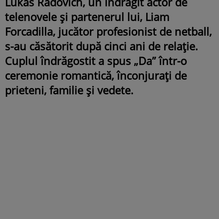
Lukas Radovich, un îndrăgit actor de
telenovele și partenerul lui, Liam
Forcadilla, jucător profesionist de netball,
s-au căsătorit după cinci ani de relație.
Cuplul îndrăgostit a spus „Da” într-o
ceremonie romantică, înconjurați de
prieteni, familie și vedete.