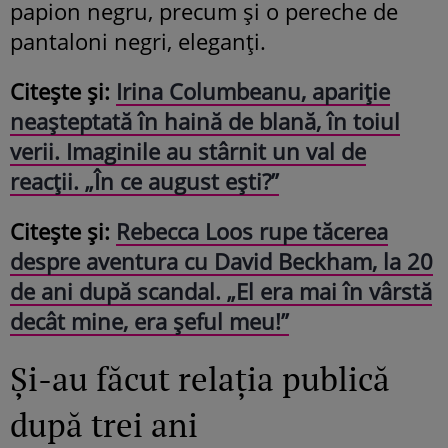
papion negru, precum și o pereche de
pantaloni negri, eleganți.
Citește și:
Irina Columbeanu, apariție
neașteptată în haină de blană, în toiul
verii. Imaginile au stârnit un val de
reacții. „În ce august ești?”
Citește și:
Rebecca Loos rupe tăcerea
despre aventura cu David Beckham, la 20
de ani după scandal. „El era mai în vârstă
decât mine, era șeful meu!”
Și-au făcut relația publică
după trei ani