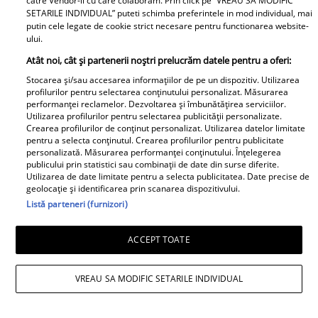
catre Vendor-ii cu care colaboram. Prin click pe “VREAU SA MODIFIC
atenției după provocarea lui Nea
SETARILE INDIVIDUAL” puteti schimba preferintele in mod individual, mai
putin cele legate de cookie strict necesare pentru functionarea website-
Mărin
ului.
Atât noi, cât și partenerii noștri prelucrăm datele pentru a oferi:
Stocarea și/sau accesarea informațiilor de pe un dispozitiv. Utilizarea
profilurilor pentru selectarea conținutului personalizat. Măsurarea
performanței reclamelor. Dezvoltarea și îmbunătățirea serviciilor.
Utilizarea profilurilor pentru selectarea publicității personalizate.
Crearea profilurilor de conținut personalizat. Utilizarea datelor limitate
pentru a selecta conținutul. Crearea profilurilor pentru publicitate
personalizată. Măsurarea performanței conținutului. Înțelegerea
publicului prin statistici sau combinații de date din surse diferite.
Utilizarea de date limitate pentru a selecta publicitatea. Date precise de
geolocație și identificarea prin scanarea dispozitivului.
Listă parteneri (furnizori)
ACCEPT TOATE
VREAU SA MODIFIC SETARILE INDIVIDUAL