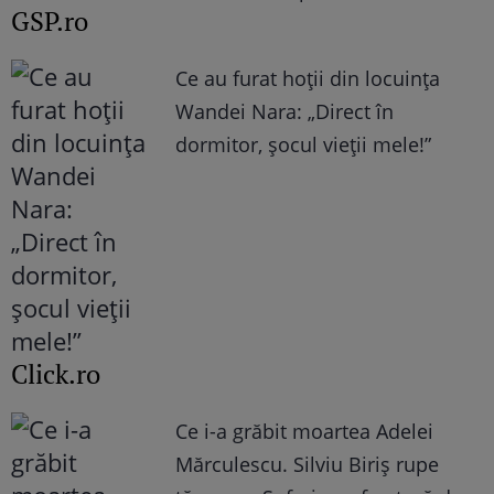
GSP.ro
Ce au furat hoții din locuința
Wandei Nara: „Direct în
dormitor, șocul vieții mele!”
Click.ro
Ce i-a grăbit moartea Adelei
Mărculescu. Silviu Biriș rupe