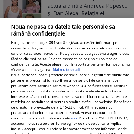
actuală dintre Andreea Popescu
și Dan Alexa. Relația ei
extraconjugală cu antrenorul a
Nouă ne pasă ca datele tale personale să
dus la divorțul de Rareș Cojoc,
rămână confidențiale
însă nimeni nu se aștepta la ce
se întâmplă în prezent
Noi și partenerii noștri
594
stocăm și/sau accesăm informații pe
dispozitivul dvs., precum identificatorii cookie unici pentru prelucrarea
datelor cu caracter personal. Puteți accepta sau gestiona alegerile dvs.
Este în culmea fericirii! Vedeta a
făcând clic mai jos sau în orice moment, pe pagina cu politica de
devenit mamă pentru a doua
confidențialitate. Aceste alegeri vor fi raportate partenerilor noștri și nu
vă vor afecta navigarea.
Mai multe detalii
oară și a dezvăluit prima
Noi si partenerii nostri (retelele de socializare si agentiile de publicitate
imagine cu fiul său: „Iubirile
partenere, precum si furnizorii nostri de servicii de date analitice)
vieții mele” Foto
prelucram date pentru a permite website-ului sa functioneze, pentru a
personaliza continutul si anunturile publicitare afisate in functie de
interesele si/sau profilul dvs., pentru a va oferi functionalitati aferente
A1.ro
retelelor de socializare si pentru a analiza traficul pe website. Beneficiati
de drepturile prevazute de art. 15-22 din GDPR in legatura cu
prelucrarea datelor cu caracter personal. Aceste drepturi pot fi
Poftiți pe la noi: Poftiți la
exercitate prin modalitatea indicata
aici
. Prin click pe “ACCEPT TOATE”,
întrecere. Mirela Vaida și
acceptati folosirea tuturor Tehnologiilor de tip Cookie, care implica
inclusiv acceptul dvs. cu privire la stocarea/accesarea informatiilor de
Adriana Trandafir, în centrul