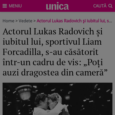
MENIU
CAUTĂ
Home
>
Vedete
>
Actorul Lukas Radovich și iubitul lui, sportivul Liam Forcadilla, s-au căsătorit într-un cadru de vis: „Poți auzi dragostea din cameră”
Actorul Lukas Radovich și
iubitul lui, sportivul Liam
Forcadilla, s-au căsătorit
într-un cadru de vis: „Poți
auzi dragostea din cameră”