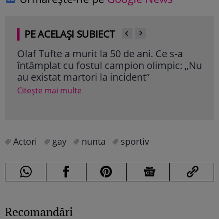
PE ACELAȘI SUBIECT
Olaf Tufte a murit la 50 de ani. Ce s-a
Mir
întâmplat cu fostul campion olimpic: „Nu
Ajun
au existat martori la incident”
nou
pos
Citește mai multe
Cite
Actori
gay
nunta
sportiv
Recomandări