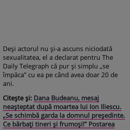
Deși actorul nu și-a ascuns niciodată
sexualitatea, el a declarat pentru The
Daily Telegraph că pur și simplu „se
împăca” cu ea pe când avea doar 20 de
ani.
Citește și:
Dana Budeanu, mesaj
neașteptat după moartea lui Ion Iliescu.
„Se schimbă garda la domnul președinte.
Ce bărbați tineri și frumoși!” Postarea