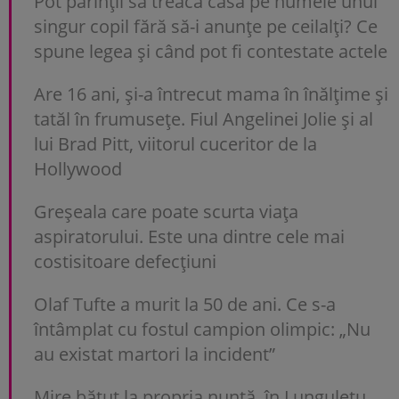
Pot părinții să treacă casa pe numele unui
singur copil fără să-i anunțe pe ceilalți? Ce
spune legea și când pot fi contestate actele
Are 16 ani, și-a întrecut mama în înălțime și
tatăl în frumusețe. Fiul Angelinei Jolie și al
lui Brad Pitt, viitorul cuceritor de la
Hollywood
Greșeala care poate scurta viața
aspiratorului. Este una dintre cele mai
costisitoare defecțiuni
Olaf Tufte a murit la 50 de ani. Ce s-a
întâmplat cu fostul campion olimpic: „Nu
au existat martori la incident”
Mire bătut la propria nuntă, în Lungulețu.