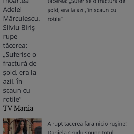
tăcerea: „Suferise o fractură de
șold, era la azil, în scaun cu
rotile”
TV Mania
A rupt tăcerea fără nicio rușine!
Daniela Crudu spune totul