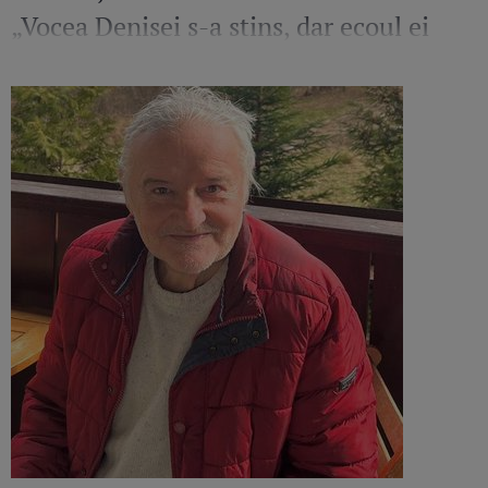
„Vocea Denisei s-a stins, dar ecoul ei
continuă să răsune”