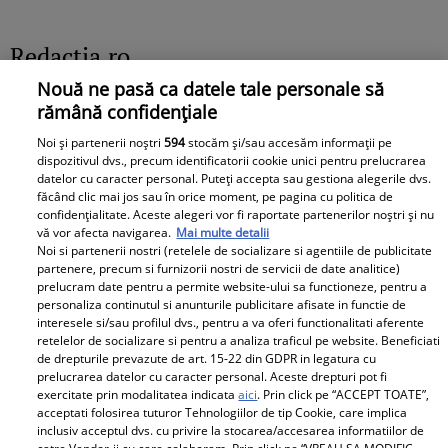
acum Gina Matache a
continuarea a vorbit
spus adevărul despre
despre cel mai
Redactia.ro
relația cu GINERELE EI,
DUREROS detaliu:
Radu Siffredi. Nimeni
"Singura cale era să
Nouă ne pasă ca datele tale personale să
nu se aștepta să scoată
mă...”
rămână confidențiale
la iveală și ACEST
Noi și partenerii noștri
594
stocăm și/sau accesăm informații pe
AMĂNUNT ce i-a lăsat
dispozitivul dvs., precum identificatorii cookie unici pentru prelucrarea
pe mulți fără replică:
datelor cu caracter personal. Puteți accepta sau gestiona alegerile dvs.
făcând clic mai jos sau în orice moment, pe pagina cu politica de
"M-am lămurit"
confidențialitate. Aceste alegeri vor fi raportate partenerilor noștri și nu
Boala care a rapus-o pe
Primele cuvinte ale
vă vor afecta navigarea.
Mai multe detalii
Noi si partenerii nostri (retelele de socializare si agentiile de publicitate
Adela Marculescu. De
mamei lui Rares Cojoc
partenere, precum si furnizorii nostri de servicii de date analitice)
ce ajunsese in scaun cu
dupa divortul de
prelucram date pentru a permite website-ului sa functioneze, pentru a
rotile: &quot;In urma cu
Andreea Popescu. Ce i-a
personaliza continutul si anunturile publicitare afisate in functie de
interesele si/sau profilul dvs., pentru a va oferi functionalitati aferente
un an...&quot; Vezi mai
comentat public fostei
retelelor de socializare si pentru a analiza traficul pe website. Beneficiati
mult
nurori
de drepturile prevazute de art. 15-22 din GDPR in legatura cu
prelucrarea datelor cu caracter personal. Aceste drepturi pot fi
exercitate prin modalitatea indicata
aici
. Prin click pe “ACCEPT TOATE”,
acceptati folosirea tuturor Tehnologiilor de tip Cookie, care implica
Surpriză în showbiz-ul
inclusiv acceptul dvs. cu privire la stocarea/accesarea informatiilor de