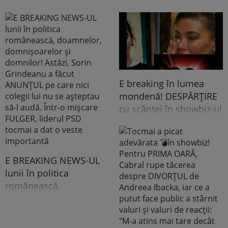
E breaking în lumea
mondenă! DESPĂRȚIRE
cu scântei în showbiz-ul
românesc! Îndrăgita
noastră vedetă a
recunoscut TOT, dar
tooot: „Mă abțin să nu-i
E BREAKING NEWS-UL
scriu. Am făcut
lunii în politica
scandal!” Ce s-a
românească,
întâmplat e...
doamnelor,
domnișoarelor și
domnilor! Astăzi, Sorin