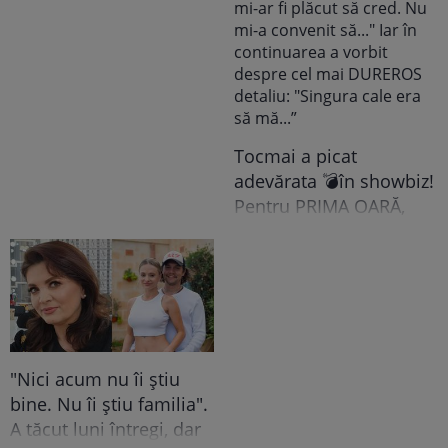
Grindeanu a făcut
ANUNȚUL pe care nici
colegii lui nu se
așteptau să-l audă. Într-
o mișcare FULGER,
liderul PSD tocmai a dat
Tocmai a picat
o veste importantă
adevărata 💣în showbiz!
Pentru PRIMA OARĂ,
Cabral rupe tăcerea
despre DIVORȚUL de
Andreea Ibacka, iar ce a
putut face public a
stârnit valuri și valuri de
reacții: "M-a atins mai
"Nici acum nu îi știu
tare decât mi-ar fi
bine. Nu îi știu familia".
plăcut să cred. Nu mi-a
A tăcut luni întregi, dar
convenit să..." Iar în