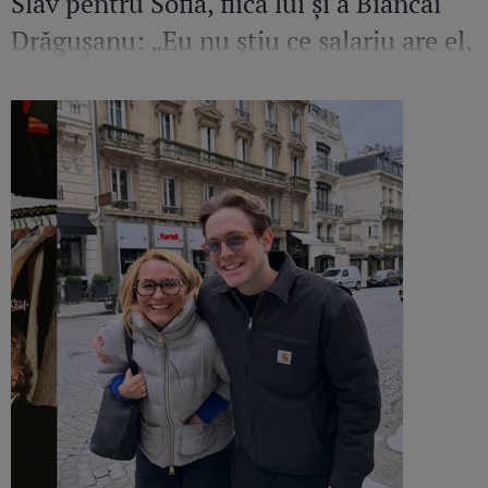
Slav pentru Sofia, fiica lui și a Biancăi
Drăgușanu: „Eu nu știu ce salariu are el,
dar cred că ar putea să facă mai mult
pentru copilul lui”