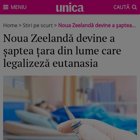
MENIU
CAUTĂ
Home
>
Stiri pe scurt
>
Noua Zeelandă devine a șaptea țara din lume care legalizeză eutanasia
Noua Zeelandă devine a
șaptea țara din lume care
legalizeză eutanasia