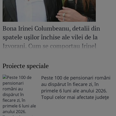
Bona Irinei Columbeanu, detalii din
spatele ușilor închise ale vilei de la
Izvorani. Cum se comportau Irinel
Columbeanu și Monica Gabor când nu
erau în public
Proiecte speciale
Peste 100 de pensionari români
au dispărut în fiecare zi, în
primele 6 luni ale anului 2026.
Topul celor mai afectate județe