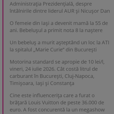
Administrația Prezidențială, despre
întâlnirile dintre liderul AUR și Nicușor Dan
O femeie din Iași a devenit mamă la 55 de
ani. Bebelușul a primit nota 8 la naștere
Un bebeluș a murit așteptând un loc la ATI
la spitalul „Marie Curie” din București
Motorina standard se apropie de 10 lei/l,
vineri, 24 iulie 2026. Cât costă litrul de
carburant în București, Cluj-Napoca,
Timișoara, Iași și Constanța
Cine este influencerița care a furat o
brățară Louis Vuitton de peste 36.000 de
euro. A fost concurentă la un megashow