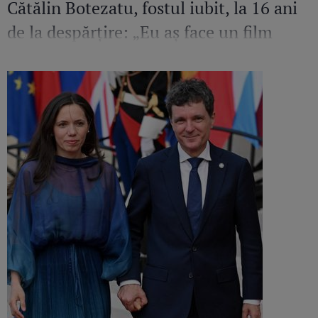
Cătălin Botezatu, fostul iubit, la 16 ani
de la despărțire: „Eu aș face un film
despre el. Sunt mândră și fericită să
cunosc un om de calitatea aceasta”