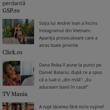
GSP.ro
Soția lui Andrei Ivan a încins
Instagramul din Vietnam.
Apariția provocatoare care a
atras toate privirile
Click.ro
Dana Roba îl pune la punct pe
Daniel Balaciu, după ce a spus
că a luat-o „din milă”: „Eu
aduceam banii în casă!”
TV Mania
A rupt tăcerea fără nicio rușine!