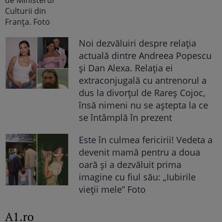
Noi dezvăluiri despre relația
actuală dintre Andreea Popescu
și Dan Alexa. Relația ei
extraconjugală cu antrenorul a
dus la divorțul de Rareș Cojoc,
însă nimeni nu se aștepta la ce
se întâmplă în prezent
Este în culmea fericirii! Vedeta a
devenit mamă pentru a doua
oară și a dezvăluit prima
imagine cu fiul său: „Iubirile
vieții mele” Foto
A1.ro