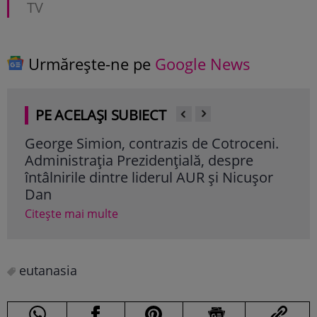
TV
Urmărește-ne pe
Google News
PE ACELAȘI SUBIECT
George Simion, contrazis de Cotroceni.
O f
Administrația Prezidențială, despre
de 
întâlnirile dintre liderul AUR și Nicușor
naș
Dan
Cite
Citește mai multe
eutanasia