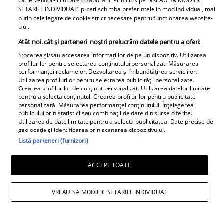
catre Vendor-ii cu care colaboram. Prin click pe “VREAU SA MODIFIC
românesc! Valentin
Doliu în familia lui Miraj
SETARILE INDIVIDUAL” puteti schimba preferintele in mod individual, mai
Sanfira și Codruța Filip,
Tzunami! Fiica artistului
putin cele legate de cookie strict necesare pentru functionarea website-
împreună ....
și-a luat rămas-bun
ului.
printr-un mesaj dureros
Atât noi, cât și partenerii noștri prelucrăm datele pentru a oferi:
Stocarea și/sau accesarea informațiilor de pe un dispozitiv. Utilizarea
Retete
profilurilor pentru selectarea conținutului personalizat. Măsurarea
performanței reclamelor. Dezvoltarea și îmbunătățirea serviciilor.
Utilizarea profilurilor pentru selectarea publicității personalizate.
Crearea profilurilor de conținut personalizat. Utilizarea datelor limitate
pentru a selecta conținutul. Crearea profilurilor pentru publicitate
personalizată. Măsurarea performanței conținutului. Înțelegerea
publicului prin statistici sau combinații de date din surse diferite.
Utilizarea de date limitate pentru a selecta publicitatea. Date precise de
geolocație și identificarea prin scanarea dispozitivului.
Listă parteneri (furnizori)
Salată de dovlecei cu
Înghețată de pepene
iaurt și usturoi – rețeta
roșu - desertul verii
ACCEPT TOATE
perfectă pentru vară
pentru toată familia
VREAU SA MODIFIC SETARILE INDIVIDUAL