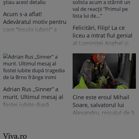
Acum s-a aflat!
Adevăratul motiv pentru
Felicitări, Filip! La ce
care “Insula iubirii” a
liceu a intrat fiul genial
fost mutată în
al Luminiței Anghel și
septembrie. Fanii sunt
ce note a luat la
revoltați, dar nu știau
Evaluarea Națională. Ce
acest detaliu
a povestit solista acum
a stârnit un val de
reacții “Primul pe lista
Adrian Rus „Sinner” a
lui de…”
murit. Ultimul mesaj al
Cine este eroul Mihail
fostei iubite după
Soare, salvatorul lui
tragedia de la Brno
Alexandru, micuțul de 5
frânge inimi
ani dispărut 3 zile în
pădure. Ce spune
Viva.ro
despre copiii lui