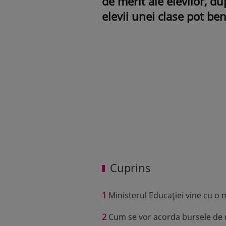
de merit ale elevilor, d
elevii unei clase pot ben
Cuprins
1
Ministerul Educației vine cu o m
2
Cum se vor acorda bursele de 