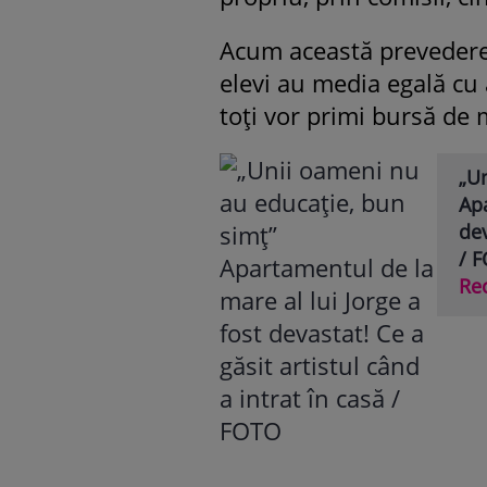
Acum această prevedere 
elevi au media egală cu 
toți vor primi bursă de 
„U
Apa
dev
/ 
Re