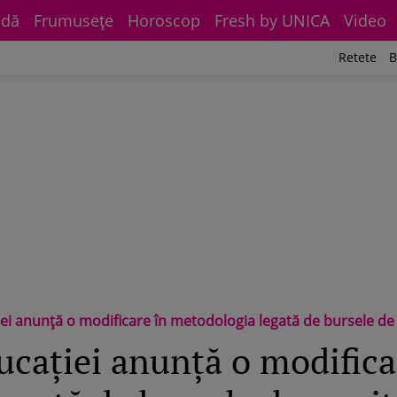
dă
Frumuseţe
Horoscop
Fresh by UNICA
Video
Retete
B
 anunță o modificare în metodologia legată de bursele de merit. Ce 
ucației anunță o modifica