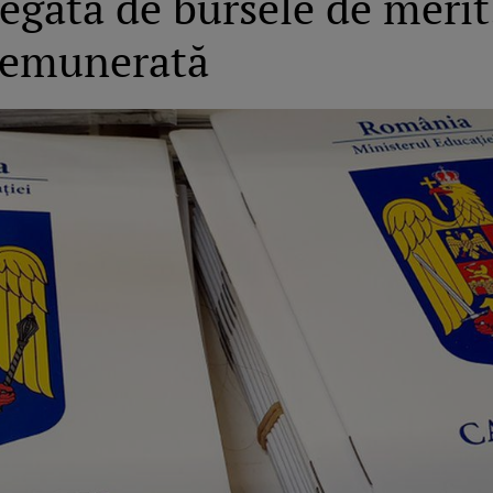
egată de bursele de merit
 remunerată