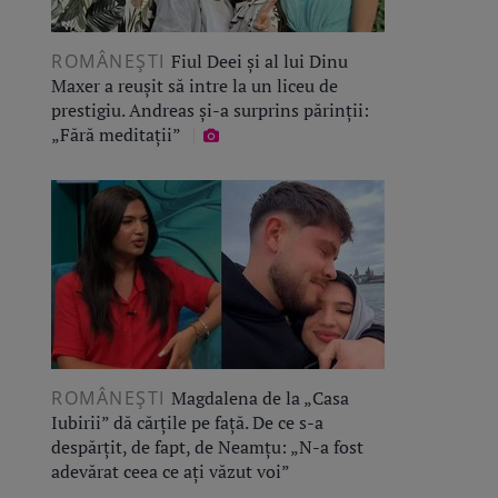
ROMÂNEŞTI
Fiul Deei și al lui Dinu
Maxer a reușit să intre la un liceu de
prestigiu. Andreas și-a surprins părinții:
„Fără meditații”
ROMÂNEŞTI
Magdalena de la „Casa
Iubirii” dă cărțile pe față. De ce s-a
despărțit, de fapt, de Neamțu: „N-a fost
adevărat ceea ce ați văzut voi”