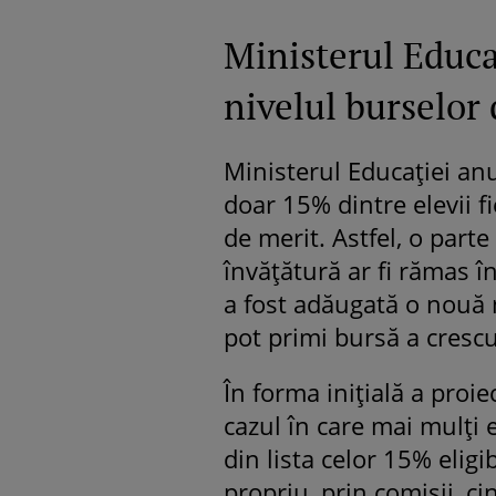
Ministerul Educa
nivelul burselor
Ministerul Educației an
doar 15% dintre elevii f
de merit. Astfel, o parte
învățătură ar fi rămas în 
a fost adăugată o nouă m
pot primi bursă a cresc
În forma inițială a proi
cazul în care mai mulți 
din lista celor 15% eligib
propriu, prin comisii, c