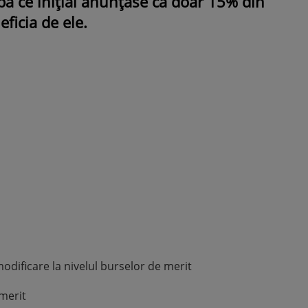
upă ce inițial anunțase că doar 15% din
eficia de ele.
ROMÂNEŞTI
VEDETE
Fiica Iuliei Albu și a lui Mihai 
strălucit la banchet. Mikaela a
purtat o rochie creată de cele
mamă și i-a împrumutat panto
Valentino: „M-am simțit ca o
prințesă”
odificare la nivelul burselor de merit
merit