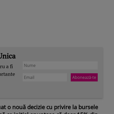
Unica
u a fi
ortante
uat o nouă decizie cu privire la bursele