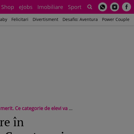
Shop
eJobs
Imobiliare
Sport
Sh
aby
Felicitari
Divertisment
Desafio: Aventura
Power Couple
categorie de elevi va fi remunerată
re în