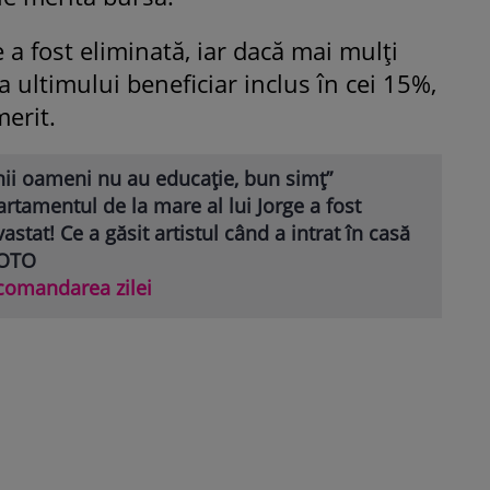
a fost eliminată, iar dacă mai mulți
a ultimului beneficiar inclus în cei 15%,
merit.
nii oameni nu au educație, bun simț”
rtamentul de la mare al lui Jorge a fost
astat! Ce a găsit artistul când a intrat în casă
FOTO
comandarea zilei