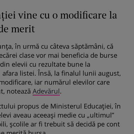
ției vine cu o modificare la
 de merit
unța, în urmă cu câteva săptămâni, că
iecărei clase vor mai beneficia de burse
 din elevii cu rezultate bune la
afara listei. Însă, la finalul lunii august,
odificare, iar numărul elevilor care
ut, notează
Adevărul
.
ectului propus de Ministerul Educației, în
elevi aveau aceeași medie cu „ultimul”
ili, școlile ar fi trebuit să decidă pe cont
ine merită bursa.