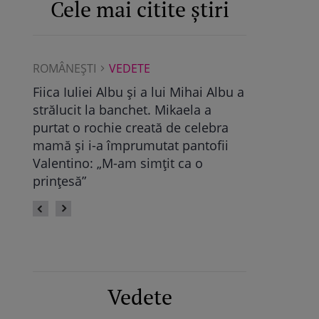
Cele mai citite știri
ROMÂNEŞTI
VEDETE
ROMÂNEŞTI
Albu a
Maya Castellano, show cu trupa de
Ce a găsit D
dans. Cum și-a surprins Antonia
Pop, viitoare
bra
fiica: „Atât de mândră”
vechile relaț
fii
fie calmă” /
Vedete