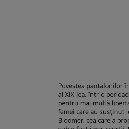
Povestea pantalonilor î
al XIX-lea, într-o perioa
pentru mai multă libert
femei care au susținut i
Bloomer, cea care a pro
sub o fustă mai scurtă. 