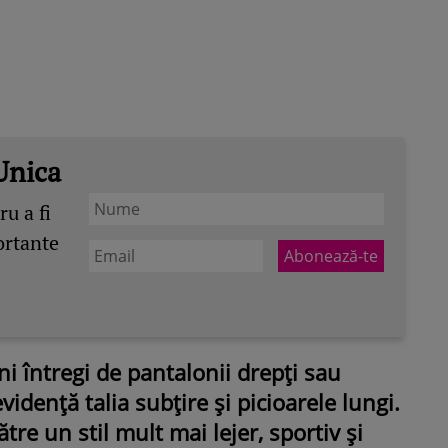
Unica
u a fi
ortante
i întregi de pantalonii drepți sau
idență talia subțire și picioarele lungi.
re un stil mult mai lejer, sportiv și