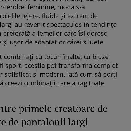
arderobei feminine, moda s-a
oielile lejere, fluide și extrem de
 largi au revenit spectaculos în tendințe
a preferată a femeilor care își doresc
 și ușor de adaptat oricărei siluete.
t combinați cu tocuri înalte, cu bluze
i sport, aceștia pot transforma complet
r sofisticat și modern. Iată cum să porți
să creezi combinații care atrag toate
ntre primele creatoare de
e de pantalonii largi