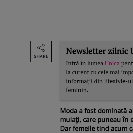
Newsletter zilnic 
SHARE
Intră în lumea
Unica
pentr
la curent cu cele mai imp
informații din lifestyle-ul
feminin.
Moda a fost dominată an
mulați, care puneau în ev
Dar femeile tind acum căt