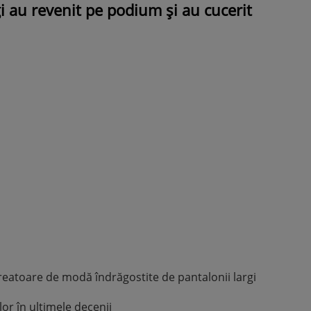
gi au revenit pe podium și au cucerit
ROMÂNEŞTI
VEDETE
Fiica Iuliei Albu și a lui Mihai 
strălucit la banchet. Mikaela a
purtat o rochie creată de cele
mamă și i-a împrumutat panto
Valentino: „M-am simțit ca o
prințesă”
reatoare de modă îndrăgostite de pantalonii largi
r în ultimele decenii