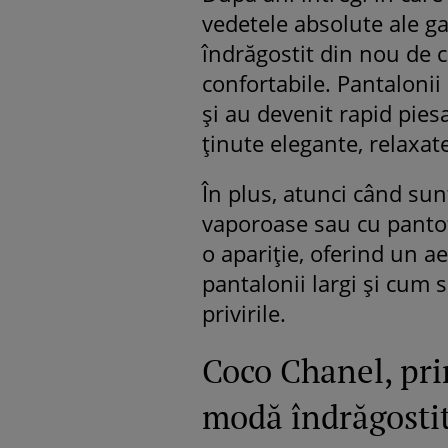
vedetele absolute ale g
îndrăgostit din nou de cr
confortabile. Pantalonii
și au devenit rapid pies
ținute elegante, relaxate
În plus, atunci când sun
vaporoase sau cu pantof
o apariție, oferind un ae
pantalonii largi și cum 
privirile.
Coco Chanel, pri
modă îndrăgostit