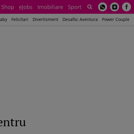
Shop
eJobs
Imobiliare
Sport
Sh
aby
Felicitari
Divertisment
Desafio: Aventura
Power Couple
pentru