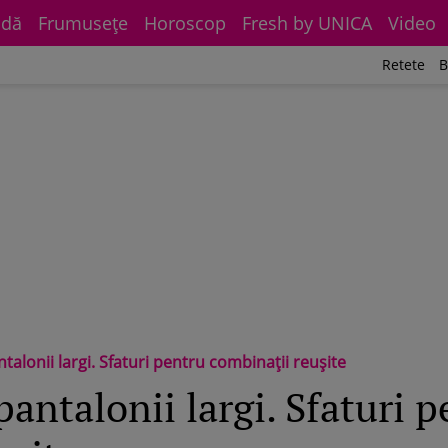
dă
Frumuseţe
Horoscop
Fresh by UNICA
Video
Retete
B
talonii largi. Sfaturi pentru combinaţii reuşite
antalonii largi. Sfaturi 