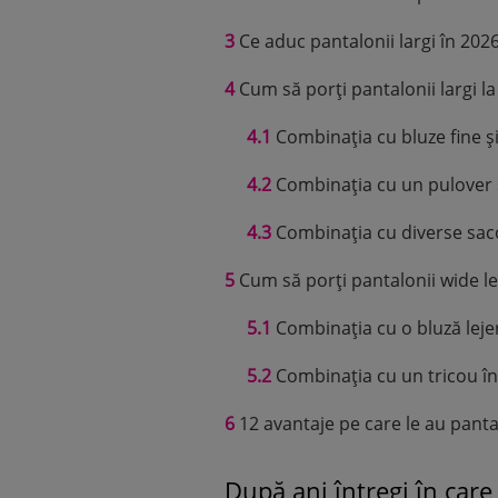
3
Ce aduc pantalonii largi în 202
4
Cum să porți pantalonii largi la
4.1
Combinația cu bluze fine și
4.2
Combinația cu un pulover s
4.3
Combinația cu diverse sac
5
Cum să porți pantalonii wide leg
5.1
Combinația cu o bluză leje
5.2
Combinația cu un tricou î
6
12 avantaje pe care le au pantal
După ani întregi în care