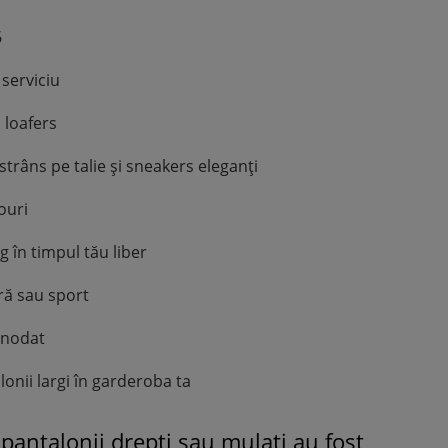
6
 serviciu
 loafers
trâns pe talie și sneakers eleganți
ouri
 în timpul tău liber
ră sau sport
nnodat
onii largi în garderoba ta
 pantalonii drepți sau mulați au fost