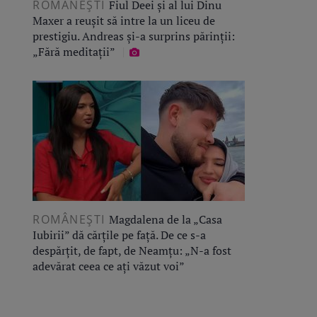
ROMÂNEŞTI
Fiul Deei și al lui Dinu
Maxer a reușit să intre la un liceu de
prestigiu. Andreas și-a surprins părinții:
„Fără meditații”
ROMÂNEŞTI
Magdalena de la „Casa
Iubirii” dă cărțile pe față. De ce s-a
despărțit, de fapt, de Neamțu: „N-a fost
adevărat ceea ce ați văzut voi”