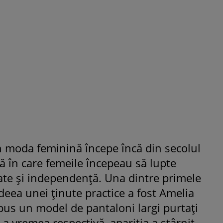
n moda feminină începe încă din secolul
dă în care femeile începeau să lupte
ate și independență. Una dintre primele
deea unei ținute practice a fost Amelia
pus un model de pantaloni largi purtați
La vremea respectivă, apariția a stârnit