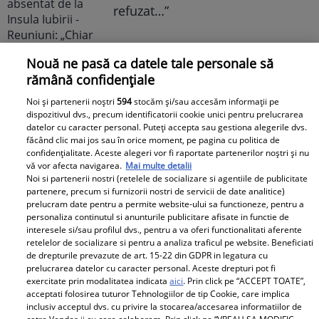
refuzat…”
Nouă ne pasă ca datele tale personale să
rămână confidențiale
Noi și partenerii noștri
594
stocăm și/sau accesăm informații pe
dispozitivul dvs., precum identificatorii cookie unici pentru prelucrarea
datelor cu caracter personal. Puteți accepta sau gestiona alegerile dvs.
făcând clic mai jos sau în orice moment, pe pagina cu politica de
confidențialitate. Aceste alegeri vor fi raportate partenerilor noștri și nu
vă vor afecta navigarea.
Mai multe detalii
Noi si partenerii nostri (retelele de socializare si agentiile de publicitate
partenere, precum si furnizorii nostri de servicii de date analitice)
prelucram date pentru a permite website-ului sa functioneze, pentru a
personaliza continutul si anunturile publicitare afisate in functie de
interesele si/sau profilul dvs., pentru a va oferi functionalitati aferente
retelelor de socializare si pentru a analiza traficul pe website. Beneficiati
de drepturile prevazute de art. 15-22 din GDPR in legatura cu
prelucrarea datelor cu caracter personal. Aceste drepturi pot fi
exercitate prin modalitatea indicata
aici
. Prin click pe “ACCEPT TOATE”,
acceptati folosirea tuturor Tehnologiilor de tip Cookie, care implica
inclusiv acceptul dvs. cu privire la stocarea/accesarea informatiilor de