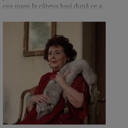
cea mare la câteva luni după ce a
pierdut o sarcină