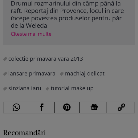
la
Culoarea de unghii a verii în 2026
Ce 
are
fol
Citește mai multe
ăr
Cite
colectie primavara vara 2013
lansare primavara
machiaj delicat
sinziana iaru
tutorial make up
Recomandări