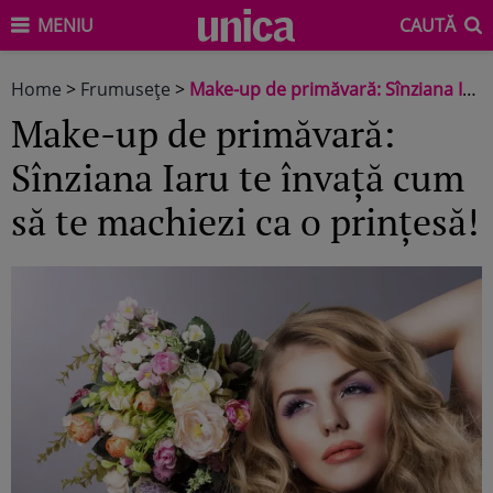
MENIU
CAUTĂ
Home
>
Frumuseţe
>
Make-up de primăvară: Sînziana Iaru te învaţă cum să te machiezi ca o prinţesă!
Make-up de primăvară:
Sînziana Iaru te învaţă cum
să te machiezi ca o prinţesă!