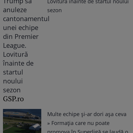
Lovitură înainte de startul noului
sezon
GSP.ro
Multe echipe și-ar dori așa ceva
» Formația care nu poate
promova în Superligă se laudă o