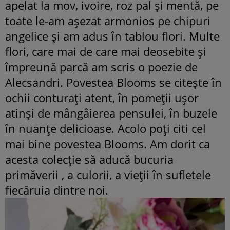
apelat la mov, ivoire, roz pal şi mentă, pe
toate le-am aşezat armonios pe chipuri
angelice şi am adus în tablou flori. Multe
flori, care mai de care mai deosebite şi
împreună parcă am scris o poezie de
Alecsandri. Povestea Blooms se citeşte în
ochii conturaţi atent, în pomeţii uşor
atinşi de mângâierea pensulei, în buzele
în nuanţe delicioase. Acolo poţi citi cel
mai bine povestea Blooms. Am dorit ca
acesta colecţie să aducă bucuria
primăverii , a culorii, a vieții în sufletele
fiecăruia dintre noi.