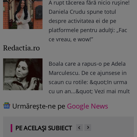
A rupt tăcerea fără nicio rușine!
Daniela Crudu spune totul
despre activitatea ei de pe
platformele pentru adulți: „Fac
ce vreau, e wow!”
Redactia.ro
Boala care a rapus-o pe Adela
Marculescu. De ce ajunsese in
scaun cu rotile: &quot;In urma
cu un an...&quot; Vezi mai mult
Urmărește-ne pe
Google News
PE ACELAȘI SUBIECT