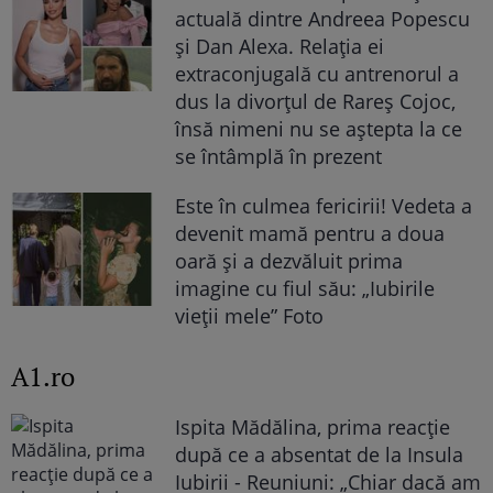
actuală dintre Andreea Popescu
și Dan Alexa. Relația ei
extraconjugală cu antrenorul a
dus la divorțul de Rareș Cojoc,
însă nimeni nu se aștepta la ce
se întâmplă în prezent
Este în culmea fericirii! Vedeta a
devenit mamă pentru a doua
oară și a dezvăluit prima
imagine cu fiul său: „Iubirile
vieții mele” Foto
A1.ro
Ispita Mădălina, prima reacție
după ce a absentat de la Insula
Iubirii - Reuniuni: „Chiar dacă am