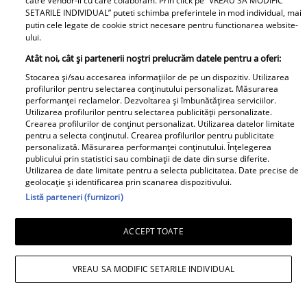
catre Vendor-ii cu care colaboram. Prin click pe “VREAU SA MODIFIC
SETARILE INDIVIDUAL” puteti schimba preferintele in mod individual, mai
putin cele legate de cookie strict necesare pentru functionarea website-
ului.
Atât noi, cât și partenerii noștri prelucrăm datele pentru a oferi:
Stocarea și/sau accesarea informațiilor de pe un dispozitiv. Utilizarea
profilurilor pentru selectarea conținutului personalizat. Măsurarea
performanței reclamelor. Dezvoltarea și îmbunătățirea serviciilor.
Utilizarea profilurilor pentru selectarea publicității personalizate.
Crearea profilurilor de conținut personalizat. Utilizarea datelor limitate
pentru a selecta conținutul. Crearea profilurilor pentru publicitate
personalizată. Măsurarea performanței conținutului. Înțelegerea
publicului prin statistici sau combinații de date din surse diferite.
Utilizarea de date limitate pentru a selecta publicitatea. Date precise de
geolocație și identificarea prin scanarea dispozitivului.
Listă parteneri (furnizori)
ACCEPT TOATE
O recunoști? Este una dintre cele mai
VREAU SA MODIFIC SETARILE INDIVIDUAL
îndrăgite artiste din România, are 30 de