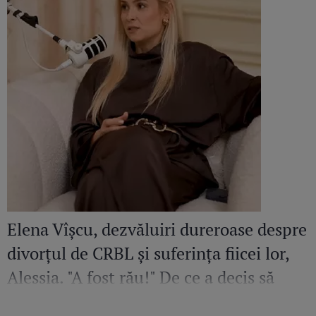
Elena Vîșcu, dezvăluiri dureroase despre
divorțul de CRBL și suferința fiicei lor,
Alessia. "A fost rău!" De ce a decis să
plece cu fata în Chișinău