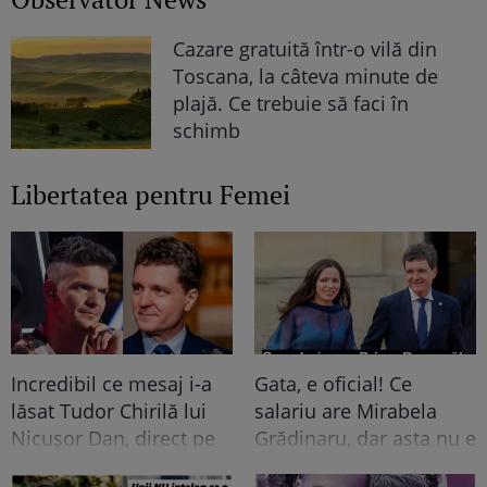
Cazare gratuită într-o vilă din
Toscana, la câteva minute de
plajă. Ce trebuie să faci în
schimb
Libertatea pentru Femei
Incredibil ce mesaj i-a
Gata, e oficial! Ce
lăsat Tudor Chirilă lui
salariu are Mirabela
Nicușor Dan, direct pe
Grădinaru, dar asta nu e
Facebook! 2400 de
tot! Surpriza uriașă din