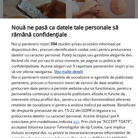
împrumutul de
Marii Britanii
menținerea TVA și a
taxelor pe salarii și
pensii
Nouă ne pasă ca datele tale personale să
rămână confidențiale
Bateria telefonului intră
Ți se umflă picioarele
Noi și partenerii noștri
594
stocăm și/sau accesăm informații pe
într-o nouă eră.
pe caniculă? Medicii
dispozitivul dvs., precum identificatorii cookie unici pentru prelucrarea
Schimbarea care ar
spun că acesta poate fi
datelor cu caracter personal. Puteți accepta sau gestiona alegerile dvs.
făcând clic mai jos sau în orice moment, pe pagina cu politica de
putea elimina una
un semn al varicelor
confidențialitate. Aceste alegeri vor fi raportate partenerilor noștri și nu
dintre cele mai mari
vă vor afecta navigarea.
Mai multe detalii
TV Mania
probleme ale
Noi si partenerii nostri (retelele de socializare si agentiile de publicitate
partenere, precum si furnizorii nostri de servicii de date analitice)
utilizatorilor
prelucram date pentru a permite website-ului sa functioneze, pentru a
personaliza continutul si anunturile publicitare afisate in functie de
interesele si/sau profilul dvs., pentru a va oferi functionalitati aferente
retelelor de socializare si pentru a analiza traficul pe website. Beneficiati
de drepturile prevazute de art. 15-22 din GDPR in legatura cu
prelucrarea datelor cu caracter personal. Aceste drepturi pot fi
exercitate prin modalitatea indicata
aici
. Prin click pe “ACCEPT TOATE”,
acceptati folosirea tuturor Tehnologiilor de tip Cookie, care implica
Cum arată Carmen
Loredana Groza a
inclusiv acceptul dvs. cu privire la stocarea/accesarea informatiilor de