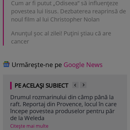
Cum ar fi putut „Odiseea” să influențeze
povestea lui Iisus. Dezbaterea reaprinsă de
noul film al lui Christopher Nolan
Anunţul şoc al zilei! Puţini ştiau că are
cancer
Urmărește-ne pe
Google News
PE ACELAȘI SUBIECT
Drumul rozmarinului din câmp până la
Cul
raft. Reportaj din Provence, locul în care
Cite
începe povestea produselor pentru păr
de la Weleda
Citește mai multe