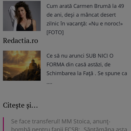
Cum arată Carmen Brumă la 49
de ani, deși a mâncat desert
zilnic în vacanță: «Nu e noroc!»
[FOTO]
Redactia.ro
Ce să nu arunci SUB NICI O
FORMA din casă astăzi, de
Schimbarea la Față . Se spune ca
....
Citește și...
Se face transferul! MM Stoica, anunț-
bombă pentru fanii FCSB: „Săptămâna asta