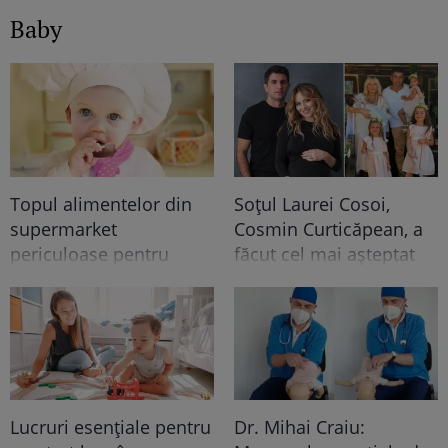
Baby
Topul alimentelor din
Soțul Laurei Cosoi,
supermarket
Cosmin Curticăpean, a
periculoase pentru
făcut cel mai așteptat
copii. Atenționarea
anunț - a spus sexul
nutriționiștilor
celui de-al 5-lea copil!!
După 4 fetițe urmează...
Ce frumoooos!
Lucruri esențiale pentru
Dr. Mihai Craiu: