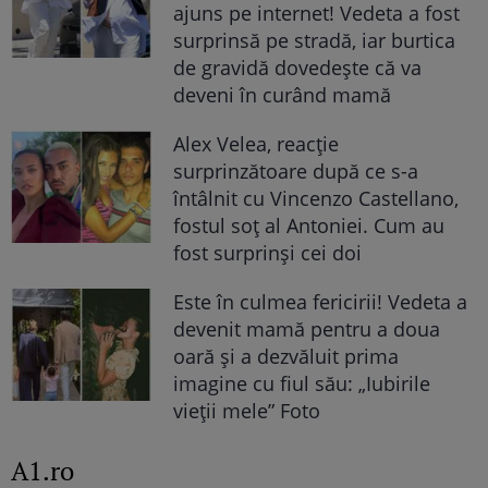
ajuns pe internet! Vedeta a fost
surprinsă pe stradă, iar burtica
de gravidă dovedește că va
deveni în curând mamă
Alex Velea, reacție
surprinzătoare după ce s-a
întâlnit cu Vincenzo Castellano,
fostul soț al Antoniei. Cum au
fost surprinși cei doi
Este în culmea fericirii! Vedeta a
devenit mamă pentru a doua
oară și a dezvăluit prima
imagine cu fiul său: „Iubirile
vieții mele” Foto
A1.ro