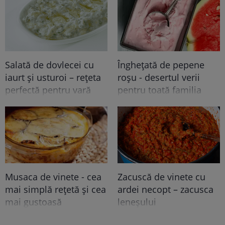
Salată de dovlecei cu
Înghețată de pepene
iaurt și usturoi – rețeta
roșu - desertul verii
perfectă pentru vară
pentru toată familia
Musaca de vinete - cea
Zacuscă de vinete cu
mai simplă rețetă și cea
ardei necopt – zacusca
mai gustoasă
leneșului