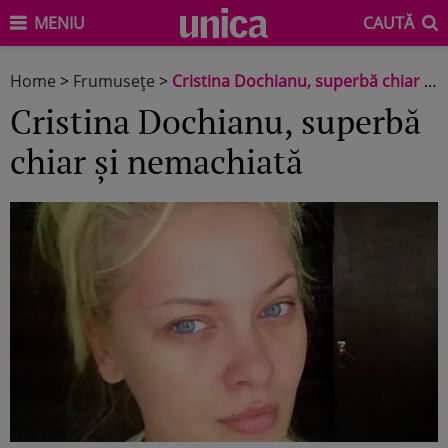
MENIU
CAUTĂ
Home
>
Frumuseţe
>
Cristina Dochianu, superbă chiar şi nemachiată
Cristina Dochianu, superbă
chiar şi nemachiată