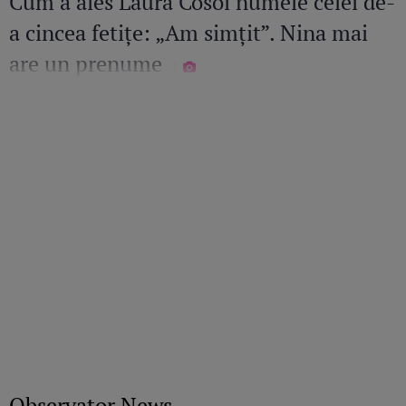
Cum a ales Laura Cosoi numele celei de-
a cincea fetițe: „Am simțit”. Nina mai
are un prenume
Observator News