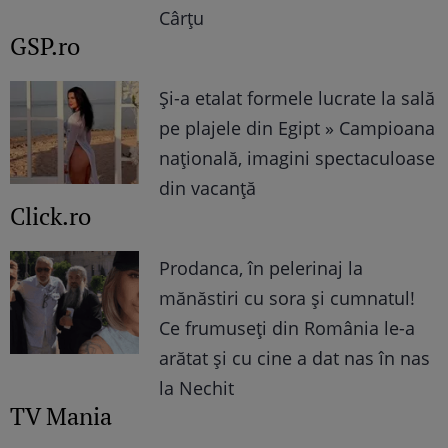
Cârțu
GSP.ro
Și-a etalat formele lucrate la sală
pe plajele din Egipt » Campioana
națională, imagini spectaculoase
din vacanță
Click.ro
Prodanca, în pelerinaj la
mănăstiri cu sora și cumnatul!
Ce frumuseți din România le-a
arătat și cu cine a dat nas în nas
la Nechit
TV Mania