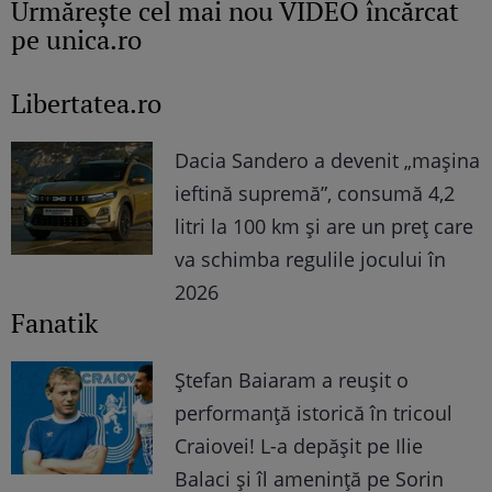
Urmăreşte cel mai nou VIDEO încărcat
pe unica.ro
Libertatea.ro
Dacia Sandero a devenit „mașina
ieftină supremă”, consumă 4,2
litri la 100 km și are un preț care
va schimba regulile jocului în
2026
Fanatik
Ștefan Baiaram a reușit o
performanță istorică în tricoul
Craiovei! L-a depășit pe Ilie
Balaci și îl amenință pe Sorin