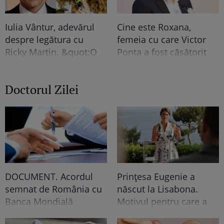
Iulia Vântur, adevărul
Cine este Roxana,
despre legătura cu
femeia cu care Victor
Ricky Martin. &quot;O
Ponta a fost căsătorit
să țin minte toată
înainte de Daciana
viața&quot;
Sârbu. A fost coleg de
Doctorul Zilei
liceu cu prima soție
DOCUMENT. Acordul
Prințesa Eugenie a
semnat de România cu
născut la Lisabona.
Banca Mondială
Motivul pentru care a
condiționează
ales Portugalia în locul