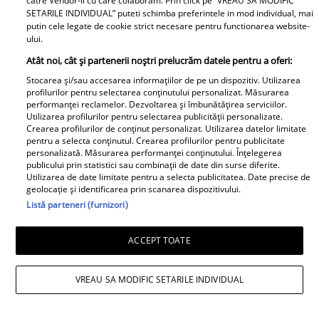
catre Vendor-ii cu care colaboram. Prin click pe “VREAU SA MODIFIC
Brumă la 49 de ani, deși
publicat poza din 1995!
SETARILE INDIVIDUAL” puteti schimba preferintele in mod individual, mai
a mâncat desert zilnic
Cum arăta înainte de
putin cele legate de cookie strict necesare pentru functionarea website-
în vacanță: «Nu e
zvonurile despre
ului.
noroc!» [FOTO]
operații: «Nici n-aș avea
Atât noi, cât și partenerii noștri prelucrăm datele pentru a oferi:
timp» [FOTO]
Stocarea și/sau accesarea informațiilor de pe un dispozitiv. Utilizarea
profilurilor pentru selectarea conținutului personalizat. Măsurarea
performanței reclamelor. Dezvoltarea și îmbunătățirea serviciilor.
Utilizarea profilurilor pentru selectarea publicității personalizate.
Crearea profilurilor de conținut personalizat. Utilizarea datelor limitate
pentru a selecta conținutul. Crearea profilurilor pentru publicitate
Imagini din vila de
Fără filtre pe plajă! Cele
personalizată. Măsurarea performanței conținutului. Înțelegerea
500.000 € a Antoniei și
mai spectaculoase poze
publicului prin statistici sau combinații de date din surse diferite.
Utilizarea de date limitate pentru a selecta publicitatea. Date precise de
a lui Alex Velea! Cum
cu vedetele noastre în
geolocație și identificarea prin scanarea dispozitivului.
arată interiorul desprins
costum de baie [FOTO]
Listă parteneri (furnizori)
din filme [GALERIE
CSID.ro
FOTO]
ACCEPT TOATE
VREAU SA MODIFIC SETARILE INDIVIDUAL