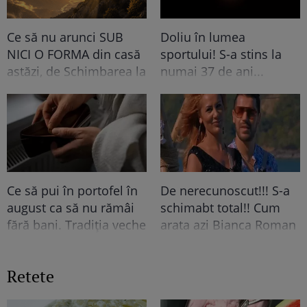
politicianul pe care
mereu pe micul ecran,
tabăra Bolojan și l-ar
dar e...
Ce să nu arunci SUB
Doliu în lumea
dori premier
NICI O FORMA din casă
sportului! S-a stins la
astăzi, de Schimbarea la
numai 37 de ani...
Față . Se spune ca ....
Ce să pui în portofel în
De nerecunoscut!!! S-a
august ca să nu rămâi
schimabt total!! Cum
fără bani. Tradiția veche
arata azi Bianca Roman
pe care mulți români o
de la Insula Iubirii
respectă și astăzi
Retete