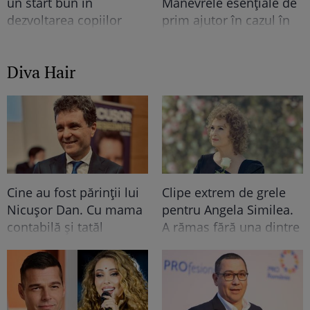
un start bun în
Manevrele esențiale de
dezvoltarea copiilor
prim ajutor în cazul în
care copilul se îneacă
Diva Hair
Cine au fost părinții lui
Clipe extrem de grele
Nicușor Dan. Cu mama
pentru Angela Similea.
contabilă și tatăl
A rămas fără una dintre
muncitor, primarul
cele mai dragi persoane
capitalei a dus o viață
din viața ei
modestă în Făgăraș