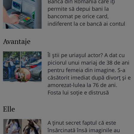
Banca din România care îți
permite să depui bani la
bancomat pe orice card,
indiferent la ce bancă ai contul
Avantaje
Îl știi pe uriașul actor? A dat cu
piciorul unui mariaj de 38 de ani
pentru femeia din imagine. S-a
căsătorit imediat după divorț și e
amorezat-lulea la 76 de ani.
Fosta lui soție e distrusă
Elle
A ținut secret faptul că este
însărcinată însă imaginile au