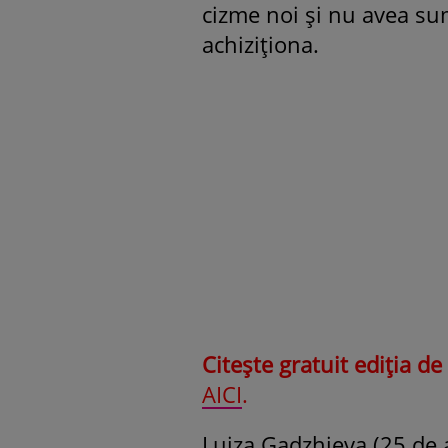
cizme noi și nu avea su
achiziționa.
Citește gratuit ediția d
AICI
.
Luiza Gadzhieva (25 de an