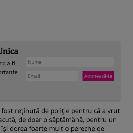
Unica
u a fi
ortante
ost reținută de poliție pentru că a vrut
ăscută, de doar o săptămână, pentru un
 își dorea foarte mult o pereche de