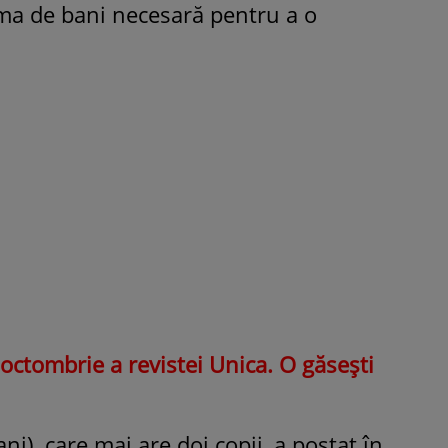
ma de bani necesară pentru a o
ROMÂNEŞTI
VEDETE
Fiica Iuliei Albu și a lui Mihai 
strălucit la banchet. Mikaela a
purtat o rochie creată de cele
mamă și i-a împrumutat panto
Valentino: „M-am simțit ca o
prințesă”
e octombrie a revistei Unica. O găsești
i), care mai are doi copii, a postat în