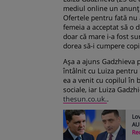
mediul online un anunț p
Ofertele pentru fată nu a
femeia a acceptat să o 
doar că mare i-a fost su
dorea să-i cumpere copil
Așa a ajuns Gadzhieva pe
întâlnit cu Luiza pentru 
ea a venit cu copilul în b
sociale, iar Luiza Gadzhi
thesun.co.uk.
.
Lov
AUR
Re