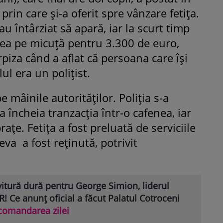
rin care și-a oferit spre vânzare fetița.
u întârziat să apară, iar la scurt timp
dea pe micuță pentru 3.300 de euro,
rpiza când a aflat că persoana care își
ul era un polițist.
 mâinile autorităților. Poliția s-a
a încheia tranzacția într-o cafenea, iar
rațe. Fetița a fost preluată de serviciile
eva a fost reținută, potrivit
itură dură pentru George Simion, liderul
! Ce anunț oficial a făcut Palatul Cotroceni
comandarea zilei