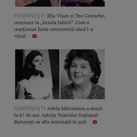
ROMÂNEŞTI
Ella Vișan și Teo Costache,
reuniune la „Insula Iubirii”. Cum a
reacționat fosta concurentă când l-a
văzut
ROMÂNEŞTI
Adela Mărculescu a murit
la 87 de ani. Actrița Teatrului Național
București se afla internată în azil