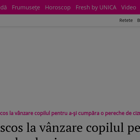
dă
Frumuseţe
Horoscop
Fresh by UNICA
Video
Retete
B
scos la vânzare copilul pentru a-și cumpăra o pereche de ci
scos la vânzare copilul pe