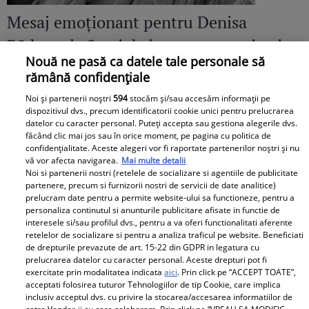
Mesaj emoționant pentru Denisa
Răducu, la 9 ani de la moartea artistei:
Nouă ne pasă ca datele tale personale să
„Vocea Denisei s-a stins, dar ecoul ei
rămână confidențiale
continuă să răsune”
Noi și partenerii noștri
594
stocăm și/sau accesăm informații pe
dispozitivul dvs., precum identificatorii cookie unici pentru prelucrarea
datelor cu caracter personal. Puteți accepta sau gestiona alegerile dvs.
făcând clic mai jos sau în orice moment, pe pagina cu politica de
confidențialitate. Aceste alegeri vor fi raportate partenerilor noștri și nu
vă vor afecta navigarea.
Mai multe detalii
Noi si partenerii nostri (retelele de socializare si agentiile de publicitate
partenere, precum si furnizorii nostri de servicii de date analitice)
prelucram date pentru a permite website-ului sa functioneze, pentru a
personaliza continutul si anunturile publicitare afisate in functie de
interesele si/sau profilul dvs., pentru a va oferi functionalitati aferente
retelelor de socializare si pentru a analiza traficul pe website. Beneficiati
de drepturile prevazute de art. 15-22 din GDPR in legatura cu
prelucrarea datelor cu caracter personal. Aceste drepturi pot fi
exercitate prin modalitatea indicata
aici
. Prin click pe “ACCEPT TOATE”,
acceptati folosirea tuturor Tehnologiilor de tip Cookie, care implica
inclusiv acceptul dvs. cu privire la stocarea/accesarea informatiilor de