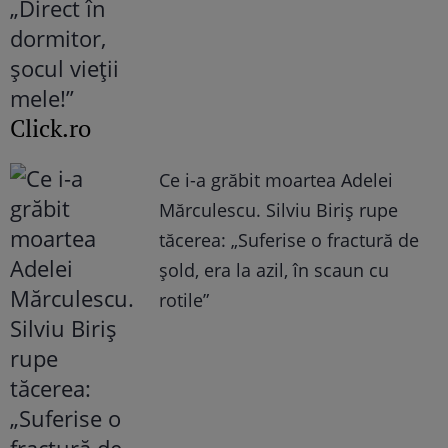
Click.ro
Ce i-a grăbit moartea Adelei
Mărculescu. Silviu Biriș rupe
tăcerea: „Suferise o fractură de
șold, era la azil, în scaun cu
rotile”