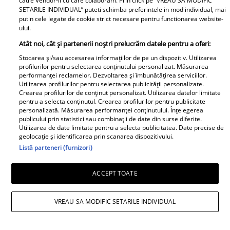
catre Vendor-ii cu care colaboram. Prin click pe “VREAU SA MODIFIC
SETARILE INDIVIDUAL” puteti schimba preferintele in mod individual, mai
putin cele legate de cookie strict necesare pentru functionarea website-
ului.
Irinel Columbeanu, răsfățat la azilul din
Atât noi, cât și partenerii noștri prelucrăm datele pentru a oferi:
Stocarea și/sau accesarea informațiilor de pe un dispozitiv. Utilizarea
Ghermănești. Ce primește fostul
profilurilor pentru selectarea conținutului personalizat. Măsurarea
performanței reclamelor. Dezvoltarea și îmbunătățirea serviciilor.
milionar de la directorul căminului:
Utilizarea profilurilor pentru selectarea publicității personalizate.
Crearea profilurilor de conținut personalizat. Utilizarea datelor limitate
„Văd cât de mult se bucură”
pentru a selecta conținutul. Crearea profilurilor pentru publicitate
personalizată. Măsurarea performanței conținutului. Înțelegerea
Proiecte speciale
publicului prin statistici sau combinații de date din surse diferite.
Utilizarea de date limitate pentru a selecta publicitatea. Date precise de
geolocație și identificarea prin scanarea dispozitivului.
Peste 100 de pensionari români
Listă parteneri (furnizori)
au dispărut în fiecare zi, în
primele 6 luni ale anului 2026.
ACCEPT TOATE
Topul celor mai afectate județe
VREAU SA MODIFIC SETARILE INDIVIDUAL