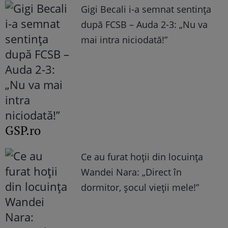
Gigi Becali i-a semnat sentința
după FCSB – Auda 2-3: „Nu va
mai intra niciodată!”
GSP.ro
Ce au furat hoții din locuința
Wandei Nara: „Direct în
dormitor, șocul vieții mele!”