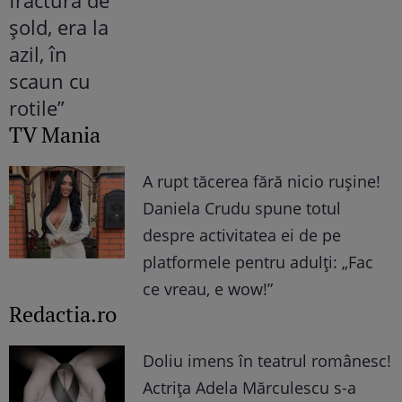
TV Mania
A rupt tăcerea fără nicio rușine!
Daniela Crudu spune totul
despre activitatea ei de pe
platformele pentru adulți: „Fac
ce vreau, e wow!”
Redactia.ro
Doliu imens în teatrul românesc!
Actrița Adela Mărculescu s-a