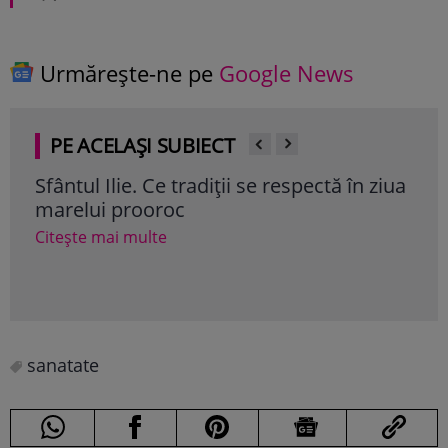
Urmărește-ne pe
Google News
PE ACELAȘI SUBIECT
Sfântul Ilie. Ce tradiții se respectă în ziua
Mes
marelui prooroc
fru
Citește mai multe
Cite
sanatate