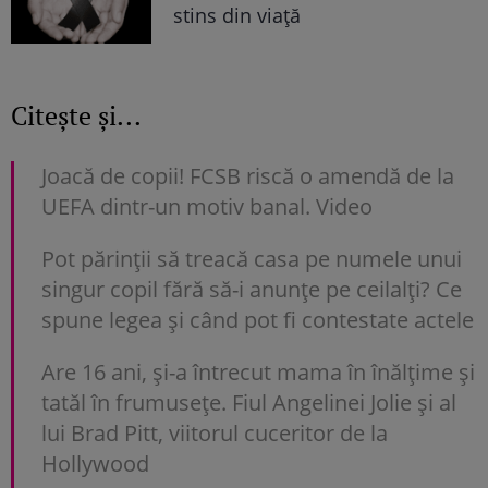
stins din viață
Citește și...
Joacă de copii! FCSB riscă o amendă de la
UEFA dintr-un motiv banal. Video
Pot părinții să treacă casa pe numele unui
singur copil fără să-i anunțe pe ceilalți? Ce
spune legea și când pot fi contestate actele
Are 16 ani, și-a întrecut mama în înălțime și
tatăl în frumusețe. Fiul Angelinei Jolie și al
lui Brad Pitt, viitorul cuceritor de la
Hollywood