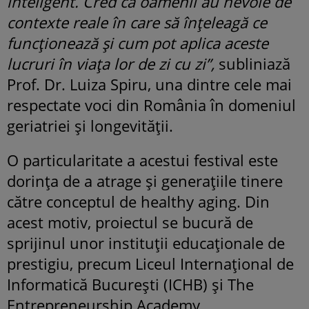
inteligent. Cred că oamenii au nevoie de
contexte reale în care să înțeleagă ce
funcționează și cum pot aplica aceste
lucruri în viața lor de zi cu zi”,
subliniază
Prof. Dr. Luiza Spiru, una dintre cele mai
respectate voci din România în domeniul
geriatriei și longevității.
O particularitate a acestui festival este
dorința de a atrage și generațiile tinere
către conceptul de healthy aging. Din
acest motiv, proiectul se bucură de
sprijinul unor instituții educaționale de
prestigiu, precum Liceul Internațional de
Informatică București (ICHB) și The
Entrepreneurship Academy.