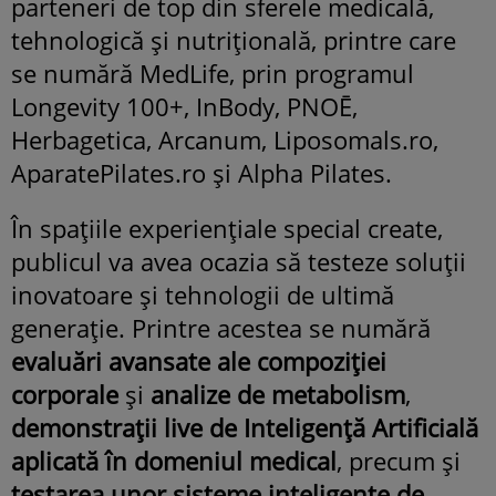
parteneri de top din sferele medicală,
tehnologică și nutrițională, printre care
se numără MedLife, prin programul
Longevity 100+, InBody, PNOĒ,
Herbagetica, Arcanum, Liposomals.ro,
AparatePilates.ro și Alpha Pilates.
În spațiile experiențiale special create,
publicul va avea ocazia să testeze soluții
inovatoare și tehnologii de ultimă
generație. Printre acestea se numără
evaluări avansate ale compoziției
corporale
și
analize de metabolism
,
demonstrații live de Inteligență Artificială
aplicată în domeniul medical
, precum și
testarea unor sisteme inteligente de