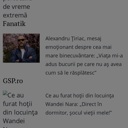
Fanatik
Alexandru Țiriac, mesaj
emoționant despre cea mai
mare binecuvântare: „Viața mi-a
adus bucurii pe care nu aș avea
cum să le răsplătesc”
GSP.ro
Ce au furat hoții din locuința
Wandei Nara: „Direct în
dormitor, șocul vieții mele!”