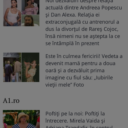
Noi dezvăluiri despre relația
actuală dintre Andreea Popescu
și Dan Alexa. Relația ei
extraconjugală cu antrenorul a
dus la divorțul de Rareș Cojoc,
însă nimeni nu se aștepta la ce
se întâmplă în prezent
Este în culmea fericirii! Vedeta a
devenit mamă pentru a doua
oară și a dezvăluit prima
imagine cu fiul său: „Iubirile
vieții mele” Foto
A1.ro
Poftiți pe la noi: Poftiți la
întrecere. Mirela Vaida și
Adriana Trandafir, în centrul