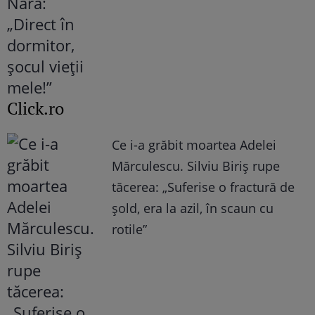
Click.ro
Ce i-a grăbit moartea Adelei
Mărculescu. Silviu Biriș rupe
tăcerea: „Suferise o fractură de
șold, era la azil, în scaun cu
rotile”