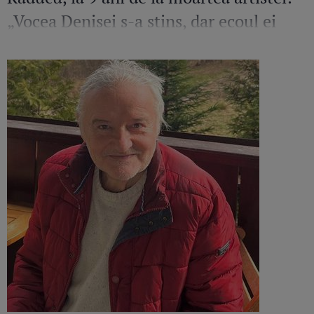
„Vocea Denisei s-a stins, dar ecoul ei
continuă să răsune”