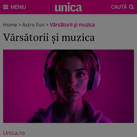
MENIU
CAUTĂ
Home
>
Astro Fun
>
Vărsătorii şi muzica
Vărsătorii şi muzica
Unica.ro