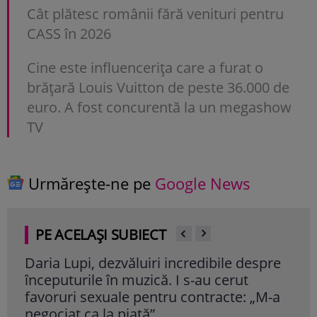
Cât plătesc românii fără venituri pentru
CASS în 2026
Cine este influencerița care a furat o
brățară Louis Vuitton de peste 36.000 de
euro. A fost concurentă la un megashow
TV
Urmărește-ne pe
Google News
PE ACELAȘI SUBIECT
Daria Lupi, dezvăluiri incredibile despre
Mik
începuturile în muzică. I s-au cerut
mem
favoruri sexuale pentru contracte: „M-a
Ang
negociat ca la piață”
Cite