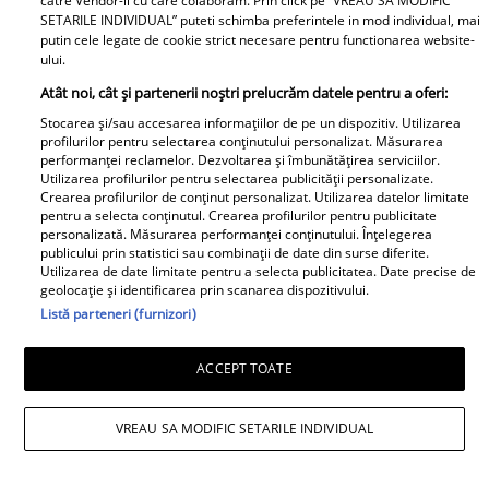
catre Vendor-ii cu care colaboram. Prin click pe “VREAU SA MODIFIC
locuința: „Unii oameni nu au educație,
SETARILE INDIVIDUAL” puteti schimba preferintele in mod individual, mai
putin cele legate de cookie strict necesare pentru functionarea website-
bun simț și respect față de nimic”
ului.
Atât noi, cât și partenerii noștri prelucrăm datele pentru a oferi:
Stocarea și/sau accesarea informațiilor de pe un dispozitiv. Utilizarea
profilurilor pentru selectarea conținutului personalizat. Măsurarea
performanței reclamelor. Dezvoltarea și îmbunătățirea serviciilor.
Utilizarea profilurilor pentru selectarea publicității personalizate.
Crearea profilurilor de conținut personalizat. Utilizarea datelor limitate
pentru a selecta conținutul. Crearea profilurilor pentru publicitate
personalizată. Măsurarea performanței conținutului. Înțelegerea
publicului prin statistici sau combinații de date din surse diferite.
Utilizarea de date limitate pentru a selecta publicitatea. Date precise de
geolocație și identificarea prin scanarea dispozitivului.
Listă parteneri (furnizori)
ACCEPT TOATE
Observator News
VREAU SA MODIFIC SETARILE INDIVIDUAL
Cântăreţ celebru, la un pas să fie