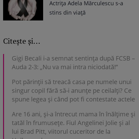
Actrița Adela Mărculescu s-a
stins din viață
Citește și...
Gigi Becali i-a semnat sentința după FCSB –
Auda 2-3: „Nu va mai intra niciodată!”
Pot părinții să treacă casa pe numele unui
singur copil fără să-i anunțe pe ceilalți? Ce
spune legea și când pot fi contestate actele
Are 16 ani, și-a întrecut mama în înălțime și
tatăl în frumusețe. Fiul Angelinei Jolie și al
lui Brad Pitt, viitorul cuceritor de la