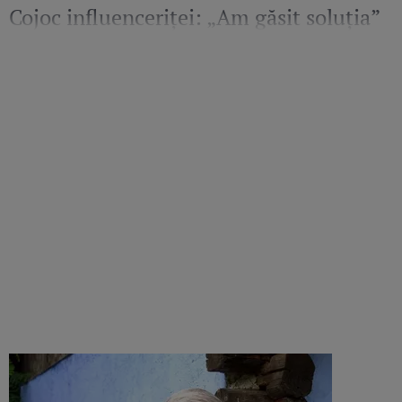
Cojoc influenceriței: „Am găsit soluția”