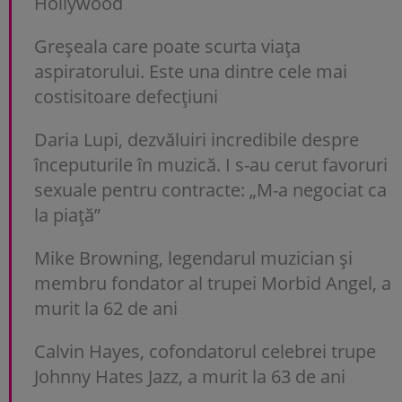
Hollywood
Greșeala care poate scurta viața
aspiratorului. Este una dintre cele mai
costisitoare defecțiuni
Daria Lupi, dezvăluiri incredibile despre
începuturile în muzică. I s-au cerut favoruri
sexuale pentru contracte: „M-a negociat ca
la piață”
Mike Browning, legendarul muzician și
membru fondator al trupei Morbid Angel, a
murit la 62 de ani
Calvin Hayes, cofondatorul celebrei trupe
Johnny Hates Jazz, a murit la 63 de ani