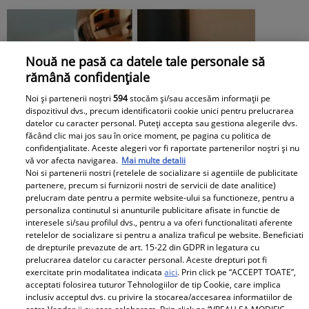
Nouă ne pasă ca datele tale personale să
rămână confidențiale
Noi și partenerii noștri
594
stocăm și/sau accesăm informații pe
dispozitivul dvs., precum identificatorii cookie unici pentru prelucrarea
datelor cu caracter personal. Puteți accepta sau gestiona alegerile dvs.
făcând clic mai jos sau în orice moment, pe pagina cu politica de
confidențialitate. Aceste alegeri vor fi raportate partenerilor noștri și nu
vă vor afecta navigarea.
Mai multe detalii
Noi si partenerii nostri (retelele de socializare si agentiile de publicitate
partenere, precum si furnizorii nostri de servicii de date analitice)
prelucram date pentru a permite website-ului sa functioneze, pentru a
personaliza continutul si anunturile publicitare afisate in functie de
interesele si/sau profilul dvs., pentru a va oferi functionalitati aferente
retelelor de socializare si pentru a analiza traficul pe website. Beneficiati
de drepturile prevazute de art. 15-22 din GDPR in legatura cu
prelucrarea datelor cu caracter personal. Aceste drepturi pot fi
Apartamentul de la mare al lui Jorge a
exercitate prin modalitatea indicata
aici
. Prin click pe “ACCEPT TOATE”,
acceptati folosirea tuturor Tehnologiilor de tip Cookie, care implica
fost devastat. Cum au lăsat turiștii
inclusiv acceptul dvs. cu privire la stocarea/accesarea informatiilor de