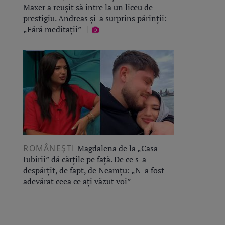
Maxer a reușit să intre la un liceu de
prestigiu. Andreas și-a surprins părinții:
„Fără meditații”
ROMÂNEŞTI
Magdalena de la „Casa
Iubirii” dă cărțile pe față. De ce s-a
despărțit, de fapt, de Neamțu: „N-a fost
adevărat ceea ce ați văzut voi”