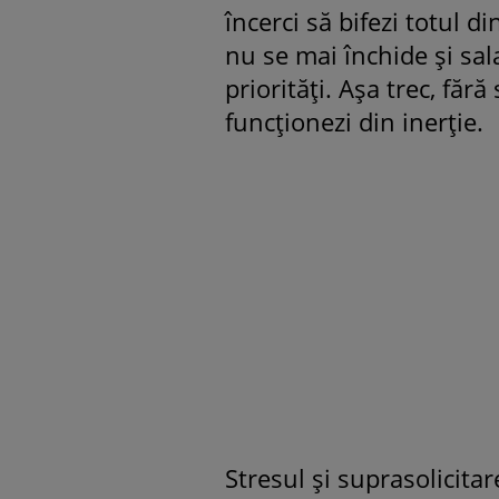
încerci să bifezi totul di
nu se mai închide și sala
priorități. Așa trec, fără 
funcționezi din inerție.
Stresul și suprasolicitare