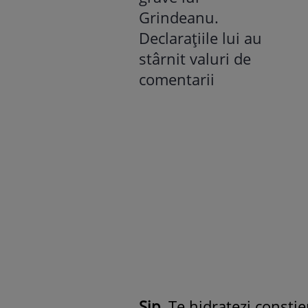
Sip.
Te hidratezi conștien