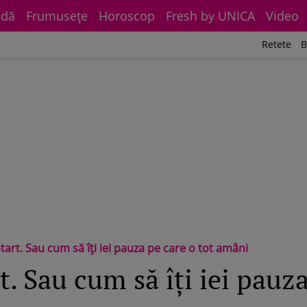
dă
Frumuseţe
Horoscop
Fresh by UNICA
Video
Retete
B
Start. Sau cum să îți iei pauza pe care o tot amâni
rt. Sau cum să îți iei pauz