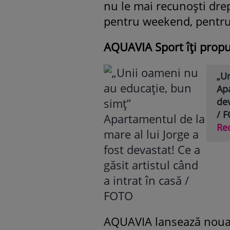
nu le mai recunoști dre
pentru weekend, pentru
AQUAVIA Sport îți prop
„U
Apa
dev
/ 
Re
AQUAVIA lansează noua s