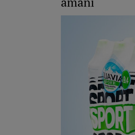
amâni