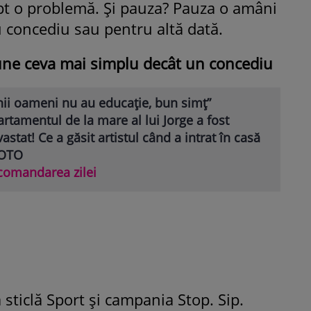
pt o problemă. Și pauza? Pauza o amâni
 concediu sau pentru altă dată.
une ceva mai simplu decât un concediu
nii oameni nu au educație, bun simț”
rtamentul de la mare al lui Jorge a fost
astat! Ce a găsit artistul când a intrat în casă
FOTO
comandarea zilei
ticlă Sport și campania Stop. Sip.