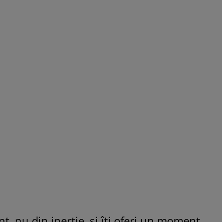
t, nu din inerție, și îți oferi un moment