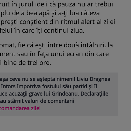
uit în jurul ideii că pauza nu ar trebui
plu de a bea apă și a-ți lua câteva
rești conștient din ritmul alert al zilei
lul în care îți continui ziua.
at, fie că ești între două întâlniri, la
ent sau în fața unui ecran din care
i bine de trei ore.
așa ceva nu se aștepta nimeni! Liviu Dragnea
 întors împotriva fostului său partid și îi
ce acuzații grave lui Grindeanu. Declarațiile
 au stârnit valuri de comentarii
comandarea zilei