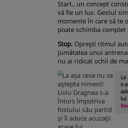
Start., un concept constr
să fie un lux. Gestul sim
momente în care să te op
poate schimba complet fe
Stop.
Oprești ritmul autom
jumătatea unui antrenam
nu ai ridicat ochii de ma
La 
s-a
adu
lui
Re