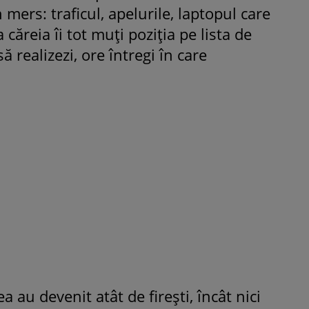
n mers: traficul, apelurile, laptopul care
ROMÂNEŞTI
VEDETE
 căreia îi tot muți poziția pe lista de
Fiica Iuliei Albu și a lui Mihai 
să realizezi, ore întregi în care
strălucit la banchet. Mikaela a
purtat o rochie creată de cele
mamă și i-a împrumutat panto
Valentino: „M-am simțit ca o
prințesă”
a au devenit atât de firești, încât nici