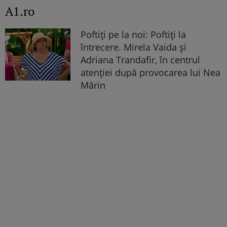
A1.ro
Poftiți pe la noi: Poftiți la
întrecere. Mirela Vaida și
Adriana Trandafir, în centrul
atenției după provocarea lui Nea
Mărin