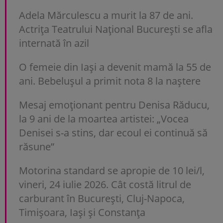
Adela Mărculescu a murit la 87 de ani.
Actrița Teatrului Național București se afla
internată în azil
O femeie din Iași a devenit mamă la 55 de
ani. Bebelușul a primit nota 8 la naștere
Mesaj emoționant pentru Denisa Răducu,
la 9 ani de la moartea artistei: „Vocea
Denisei s-a stins, dar ecoul ei continuă să
răsune”
Motorina standard se apropie de 10 lei/l,
vineri, 24 iulie 2026. Cât costă litrul de
carburant în București, Cluj-Napoca,
Timișoara, Iași și Constanța