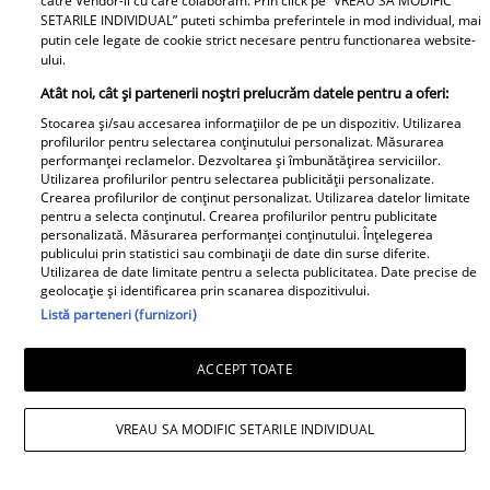
catre Vendor-ii cu care colaboram. Prin click pe “VREAU SA MODIFIC
SETARILE INDIVIDUAL” puteti schimba preferintele in mod individual, mai
putin cele legate de cookie strict necesare pentru functionarea website-
ului.
Daniela Nane, dezvăluiri după
Atât noi, cât și partenerii noștri prelucrăm datele pentru a oferi:
despărțirea de Octavian Ene. Cum se
Stocarea și/sau accesarea informațiilor de pe un dispozitiv. Utilizarea
profilurilor pentru selectarea conținutului personalizat. Măsurarea
simte actrița: „Nu simt nicio lipsă”
performanței reclamelor. Dezvoltarea și îmbunătățirea serviciilor.
Utilizarea profilurilor pentru selectarea publicității personalizate.
Crearea profilurilor de conținut personalizat. Utilizarea datelor limitate
pentru a selecta conținutul. Crearea profilurilor pentru publicitate
personalizată. Măsurarea performanței conținutului. Înțelegerea
publicului prin statistici sau combinații de date din surse diferite.
Utilizarea de date limitate pentru a selecta publicitatea. Date precise de
geolocație și identificarea prin scanarea dispozitivului.
Listă parteneri (furnizori)
ACCEPT TOATE
VREAU SA MODIFIC SETARILE INDIVIDUAL