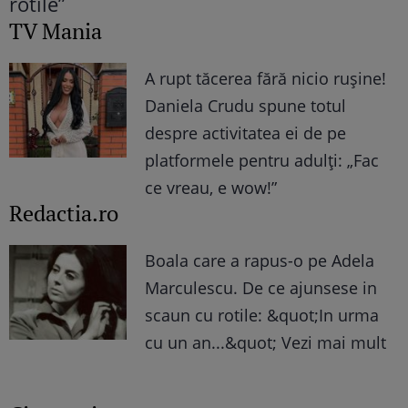
TV Mania
A rupt tăcerea fără nicio rușine!
Daniela Crudu spune totul
despre activitatea ei de pe
platformele pentru adulți: „Fac
ce vreau, e wow!”
Redactia.ro
Boala care a rapus-o pe Adela
Marculescu. De ce ajunsese in
scaun cu rotile: &quot;In urma
cu un an...&quot; Vezi mai mult