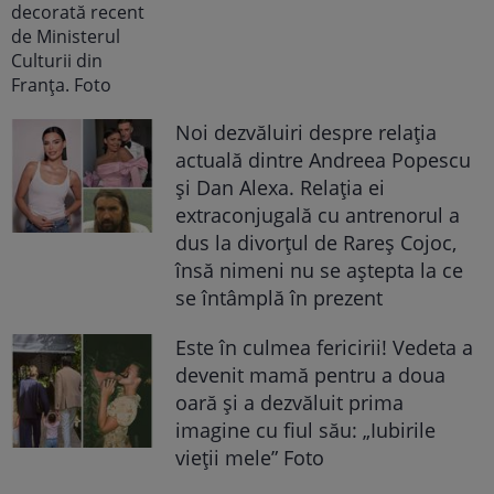
Noi dezvăluiri despre relația
actuală dintre Andreea Popescu
și Dan Alexa. Relația ei
extraconjugală cu antrenorul a
dus la divorțul de Rareș Cojoc,
însă nimeni nu se aștepta la ce
se întâmplă în prezent
Este în culmea fericirii! Vedeta a
devenit mamă pentru a doua
oară și a dezvăluit prima
imagine cu fiul său: „Iubirile
vieții mele” Foto