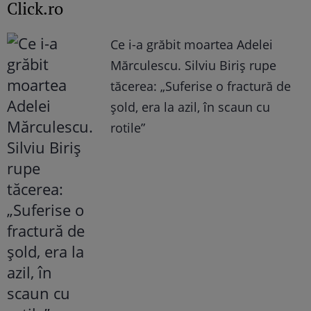
Click.ro
Ce i-a grăbit moartea Adelei
Mărculescu. Silviu Biriș rupe
tăcerea: „Suferise o fractură de
șold, era la azil, în scaun cu
rotile”