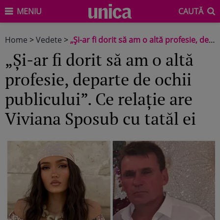
MENIU
CAUTĂ
Home
>
Vedete
>
„Și-ar fi dorit să am o altă profesie, departe de ochii publicului”. Ce relație are Viviana Sposub cu tatăl ei
„Și-ar fi dorit să am o altă
profesie, departe de ochii
publicului”. Ce relație are
Viviana Sposub cu tatăl ei