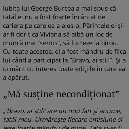
Iubita lui George Burcea a mai spus că
tatăl ei nu a fost foarte încântat de
cariera pe care ea a ales-o. Părintele ei și-
ar fi dorit ca Viviana să aibă un loc de
muncă mai “serios”, să lucreze la birou.
Cu toate acestea, el a fost mândru de fiica
lui când a participat la “Bravo, ai stil!”. Și a
urmărit cu interes toate edițiile în care ea
a apărut.
„Mă susține necondiționat”
„’Bravo, ai stil!’ are un nou fan și anume,
tatăl meu. Urmărește fiecare emisiune și
este foarte mândru de mine. Tata și-ar fi