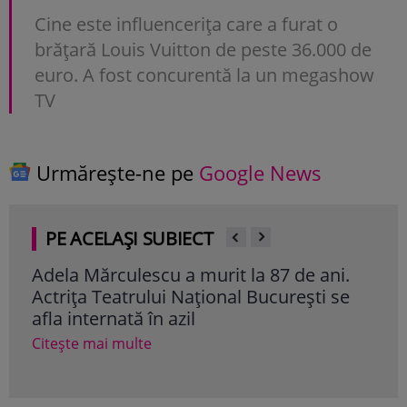
Cine este influencerița care a furat o
brățară Louis Vuitton de peste 36.000 de
euro. A fost concurentă la un megashow
TV
Urmărește-ne pe
Google News
PE ACELAȘI SUBIECT
Adela Mărculescu a murit la 87 de ani.
Mes
Actrița Teatrului Național București se
Răd
afla internată în azil
„Vo
con
Citește mai multe
Cite