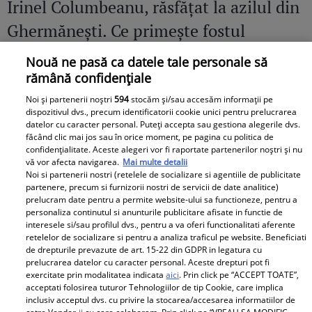
Irinel Columbeanu, răsfățat la azilul din
Ghermănești. Ce primește fostul
milionar de la directorul căminului:
Nouă ne pasă ca datele tale personale să
„Văd cât de mult se bucură”
rămână confidențiale
Noi și partenerii noștri
594
stocăm și/sau accesăm informații pe
dispozitivul dvs., precum identificatorii cookie unici pentru prelucrarea
datelor cu caracter personal. Puteți accepta sau gestiona alegerile dvs.
făcând clic mai jos sau în orice moment, pe pagina cu politica de
confidențialitate. Aceste alegeri vor fi raportate partenerilor noștri și nu
vă vor afecta navigarea.
Mai multe detalii
Noi si partenerii nostri (retelele de socializare si agentiile de publicitate
partenere, precum si furnizorii nostri de servicii de date analitice)
prelucram date pentru a permite website-ului sa functioneze, pentru a
personaliza continutul si anunturile publicitare afisate in functie de
interesele si/sau profilul dvs., pentru a va oferi functionalitati aferente
retelelor de socializare si pentru a analiza traficul pe website. Beneficiati
de drepturile prevazute de art. 15-22 din GDPR in legatura cu
prelucrarea datelor cu caracter personal. Aceste drepturi pot fi
exercitate prin modalitatea indicata
aici
. Prin click pe “ACCEPT TOATE”,
acceptati folosirea tuturor Tehnologiilor de tip Cookie, care implica
inclusiv acceptul dvs. cu privire la stocarea/accesarea informatiilor de