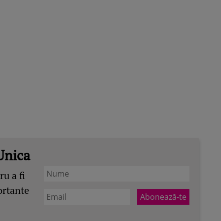
Unica
u a fi
ortante