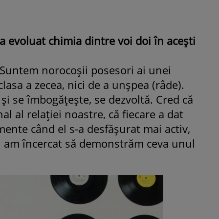
 evoluat chimia dintre voi doi în acești
Suntem norocoșii posesori ai unei
clasa a zecea, nici de a unșpea (râde).
și se îmbogățește, se dezvoltă. Cred că
al al relației noastre, că fiecare a dat
mente când el s-a desfășurat mai activ,
nu am încercat să demonstrăm ceva unul