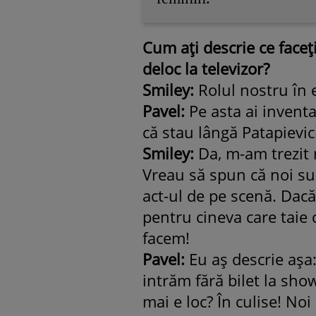
Cum ați descrie ce faceț
deloc la televizor?
Smiley:
Rolul nostru în 
Pavel:
Pe asta ai invent
că stau lângă Patapievi
Smiley:
Da, m-am trezit m
Vreau să spun că noi sun
act-ul de pe scenă. Dacă
pentru cineva care taie
facem!
Pavel:
Eu aș descrie așa
intrăm fără bilet la show
mai e loc? În culise! N