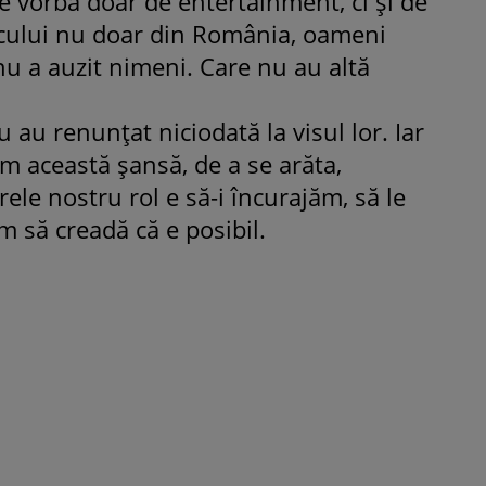
e vorba doar de entertainment, ci și de
icului nu doar din România, oameni
nu a auzit nimeni. Care nu au altă
 au renunțat niciodată la visul lor. Iar
rim această șansă, de a se arăta,
rele nostru rol e să-i încurajăm, să le
m să creadă că e posibil.