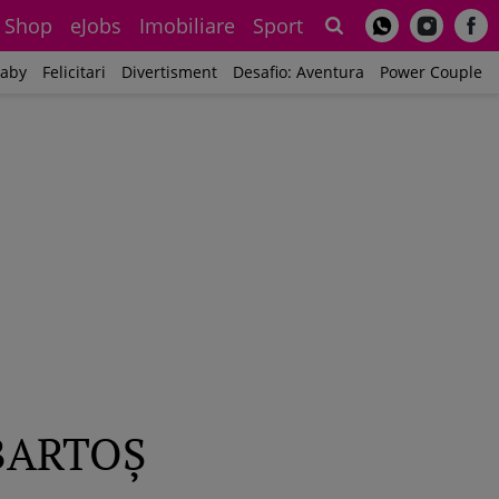
Shop
eJobs
Imobiliare
Sport
Sh
aby
Felicitari
Divertisment
Desafio: Aventura
Power Couple
 BARTOȘ