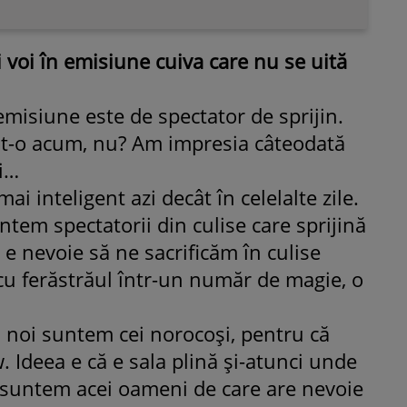
i voi în emisiune cuiva care nu se uită
emisiune este de spectator de sprijin.
at-o acum, nu? Am impresia câteodată
ci…
ROMÂNEŞTI
VEDETE
ai inteligent azi decât în celelalte zile.
Fiica Iuliei Albu și a lui Mihai 
tem spectatorii din culise care sprijină
strălucit la banchet. Mikaela a
 e nevoie să ne sacrificăm în culise
purtat o rochie creată de cele
mamă și i-a împrumutat panto
 cu ferăstrăul într-un număr de magie, o
Valentino: „M-am simțit ca o
prințesă”
: noi suntem cei norocoși, pentru că
. Ideea e că e sala plină și-atunci unde
oi suntem acei oameni de care are nevoie