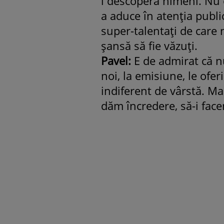
i descoperă nimeni. Nu 
a aduce în atenția publ
super-talentați de care 
șansă să fie văzuți.
Pavel:
E de admirat că nu
noi, la emisiune, le ofe
indiferent de vârstă. Ma
dăm încredere, să-i face