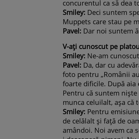
concurentul ca să dea t
Smiley:
Deci suntem spect
Muppets care stau pe m
Pavel:
Dar noi suntem ăi
V-ați cunoscut pe platou
Smiley:
Ne-am cunoscut 
Pavel:
Da, dar cu adevăr
foto pentru „Românii au
foarte dificile. După ai
Pentru că suntem niște 
munca celuilalt, așa că t
Smiley:
Pentru emisiunea
de celălalt și față de o
amândoi. Noi avem ca s