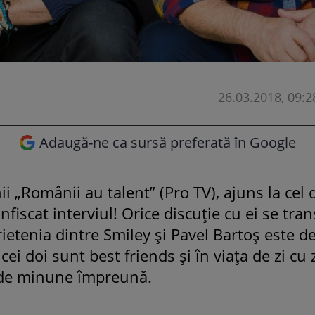
26.03.2018, 09:2
Adaugă-ne ca sursă preferată în Google
ii „Românii au talent” (Pro TV), ajuns la cel 
fiscat interviul! Orice discuție cu ei se tr
ietenia dintre Smiley și Pavel Bartoș este de
cei doi sunt best friends și în viața de zi cu
ă de minune împreună.