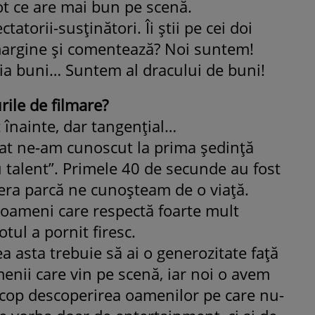
ot ce are mai bun pe scenă.
atorii-susținători. Îi știi pe cei doi
argine și comentează? Noi suntem!
a buni… Suntem al dracului de buni!
rile de filmare?
înainte, dar tangențial…
at ne-am cunoscut la prima ședință
 talent”. Primele 40 de secunde au fost
a era parcă ne cunoșteam de o viață.
oameni care respectă foarte mult
otul a pornit firesc.
 asta trebuie să ai o generozitate față
amenii care vin pe scenă, iar noi o avem
cop descoperirea oamenilor pe care nu-