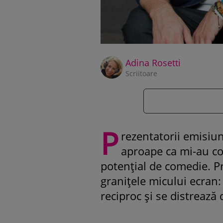
Adina Rosetti
Scriitoare
P
rezentatorii emisiun
aproape ca mi-au con
potențial de comedie. Pr
granițele micului ecran: 
reciproc și se distreaz