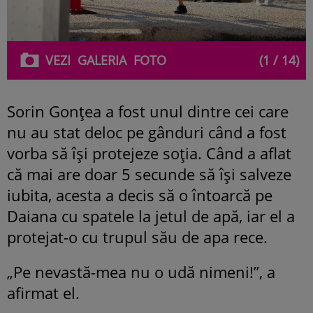
VEZI
GALERIA
FOTO
(1 / 14)
Sorin Gonțea a fost unul dintre cei care
nu au stat deloc pe gânduri când a fost
vorba să își protejeze soția. Când a aflat
că mai are doar 5 secunde să își salveze
iubita, acesta a decis să o întoarcă pe
Daiana cu spatele la jetul de apă, iar el a
protejat-o cu trupul său de apa rece.
„Pe nevastă-mea nu o udă nimeni!”, a
afirmat el.