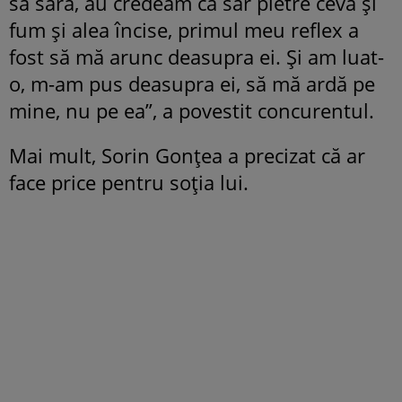
să sară, au credeam că sar pietre ceva și
fum și alea încise, primul meu reflex a
fost să mă arunc deasupra ei. Și am luat-
o, m-am pus deasupra ei, să mă ardă pe
mine, nu pe ea”, a povestit concurentul.
Mai mult, Sorin Gonțea a precizat că ar
face price pentru soția lui.