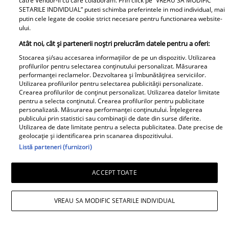
catre Vendor-ii cu care colaboram. Prin click pe “VREAU SA MODIFIC
SETARILE INDIVIDUAL” puteti schimba preferintele in mod individual, mai
putin cele legate de cookie strict necesare pentru functionarea website-
Cât costă un litru de benzină și
ului.
motorină, marți, 21 iulie 2026, în
Atât noi, cât și partenerii noștri prelucrăm datele pentru a oferi:
București, Iași, Cluj-Napoca,
Stocarea și/sau accesarea informațiilor de pe un dispozitiv. Utilizarea
Timișoara și Constanța
profilurilor pentru selectarea conținutului personalizat. Măsurarea
performanței reclamelor. Dezvoltarea și îmbunătățirea serviciilor.
Utilizarea profilurilor pentru selectarea publicității personalizate.
Crearea profilurilor de conținut personalizat. Utilizarea datelor limitate
pentru a selecta conținutul. Crearea profilurilor pentru publicitate
personalizată. Măsurarea performanței conținutului. Înțelegerea
publicului prin statistici sau combinații de date din surse diferite.
Utilizarea de date limitate pentru a selecta publicitatea. Date precise de
geolocație și identificarea prin scanarea dispozitivului.
Avantaje
Listă parteneri (furnizori)
Ea - 52, el - 29, atât aveau când s-
ACCEPT TOATE
au îndrăgostit, dar iubirea nu a
rezistat. La 6 luni de la
despărțirea de Octavian Ene, uite
VREAU SA MODIFIC SETARILE INDIVIDUAL
cum a răspuns Daniela Nane la
o întrebare incomodă! ȘAH MAT!