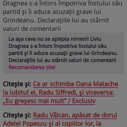
La așa ceva nu se aștepta nimeni! Liviu
Dragnea s-a întors împotriva fostului său
partid și îi aduce acuzații grave lui Grindeanu.
Declarațiile lui au stârnit valuri de comentarii
Recomandarea zilei
Citește și:
Ce ar schimba Oana Matache
la iubitul ei, Radu Siffredi, și viceversa:
„Eu greșesc mai mult” / Exclusiv
Citește și:
Radu Vâlcan, apăsat de dorul
Adelei Popescu și al copiilor lor, la