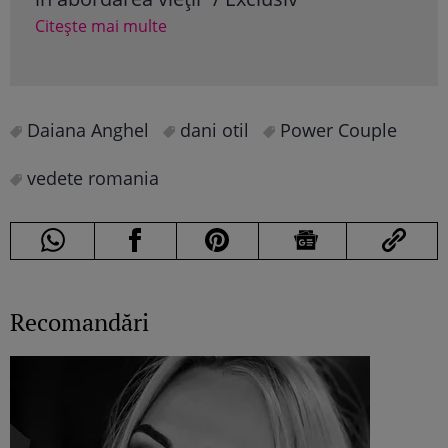
Cite
Citește mai multe
Daiana Anghel
dani otil
Power Couple
vedete romania
Recomandări