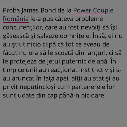
Proba James Bond de la
Power Couple
România
le-a pus câteva probleme
concurenților, care au fost nevoiți să își
găsească și salveze domnițele. Însă, ei nu
au știut nicio clipă că tot ce aveau de
făcut nu era să le scoată din lanțuri, ci să
le protejeze de jetul puternic de apă. În
timp ce unii au reacționat institnctiv și s-
au aruncat în fața apei, alții au stat și au
privit neputincioși cum partenerele lor
sunt udate din cap până-n picioare.