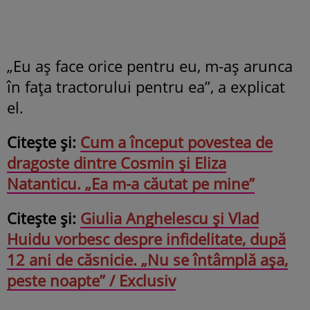
„Eu aș face orice pentru eu, m-aș arunca
în fața tractorului pentru ea”, a explicat
el.
Citește și:
Cum a început povestea de
dragoste dintre Cosmin și Eliza
Natanticu. „Ea m-a căutat pe mine”
Citește și:
Giulia Anghelescu și Vlad
Huidu vorbesc despre infidelitate, după
12 ani de căsnicie. „Nu se întâmplă așa,
peste noapte” / Exclusiv