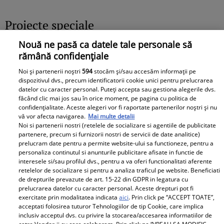
„Văd cât de mult se bucură”
Proiecte speciale
Nouă ne pasă ca datele tale personale să
Peste 100 de pensionari români
rămână confidențiale
au dispărut în fiecare zi, în
Noi și partenerii noștri
594
stocăm și/sau accesăm informații pe
primele 6 luni ale anului 2026.
dispozitivul dvs., precum identificatorii cookie unici pentru prelucrarea
Topul celor mai afectate județe
datelor cu caracter personal. Puteți accepta sau gestiona alegerile dvs.
făcând clic mai jos sau în orice moment, pe pagina cu politica de
confidențialitate. Aceste alegeri vor fi raportate partenerilor noștri și nu
vă vor afecta navigarea.
Mai multe detalii
Noi si partenerii nostri (retelele de socializare si agentiile de publicitate
partenere, precum si furnizorii nostri de servicii de date analitice)
prelucram date pentru a permite website-ului sa functioneze, pentru a
personaliza continutul si anunturile publicitare afisate in functie de
Un vecin instruit poate salva o
interesele si/sau profilul dvs., pentru a va oferi functionalitati aferente
viață. Vezi despre ce e vorba
retelelor de socializare si pentru a analiza traficul pe website. Beneficiati
de drepturile prevazute de art. 15-22 din GDPR in legatura cu
prelucrarea datelor cu caracter personal. Aceste drepturi pot fi
exercitate prin modalitatea indicata
aici
. Prin click pe “ACCEPT TOATE”,
acceptati folosirea tuturor Tehnologiilor de tip Cookie, care implica
inclusiv acceptul dvs. cu privire la stocarea/accesarea informatiilor de
Libertatea.ro