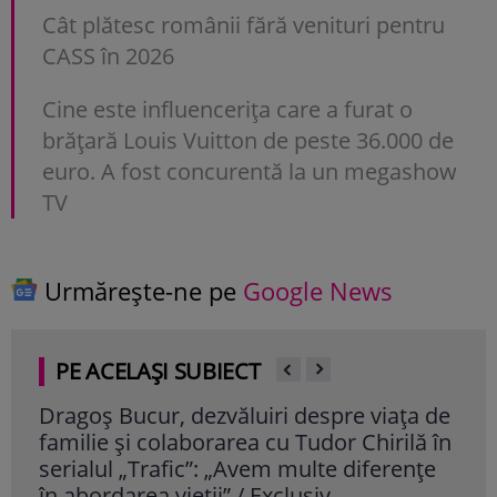
Cât plătesc românii fără venituri pentru
CASS în 2026
Cine este influencerița care a furat o
brățară Louis Vuitton de peste 36.000 de
euro. A fost concurentă la un megashow
TV
Urmărește-ne pe
Google News
PE ACELAȘI SUBIECT
Dragoș Bucur, dezvăluiri despre viața de
Cum
familie și colaborarea cu Tudor Chirilă în
vâr
serialul „Trafic”: „Avem multe diferențe
dor
în abordarea vieții” / Exclusiv