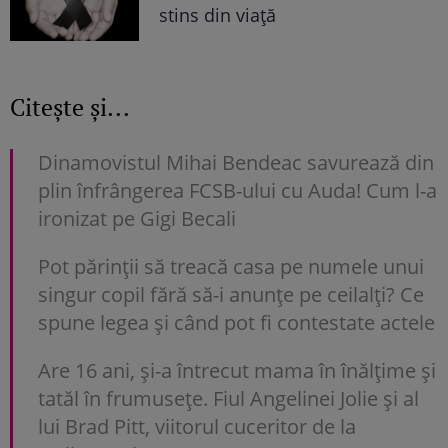
stins din viață
Citește și...
Dinamovistul Mihai Bendeac savurează din
plin înfrângerea FCSB-ului cu Auda! Cum l-a
ironizat pe Gigi Becali
Pot părinții să treacă casa pe numele unui
singur copil fără să-i anunțe pe ceilalți? Ce
spune legea și când pot fi contestate actele
Are 16 ani, și-a întrecut mama în înălțime și
tatăl în frumusețe. Fiul Angelinei Jolie și al
lui Brad Pitt, viitorul cuceritor de la