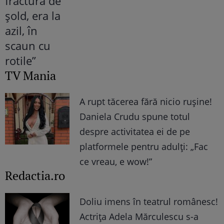
TV Mania
A rupt tăcerea fără nicio rușine!
Daniela Crudu spune totul
despre activitatea ei de pe
platformele pentru adulți: „Fac
ce vreau, e wow!”
Redactia.ro
Doliu imens în teatrul românesc!
Actrița Adela Mărculescu s-a