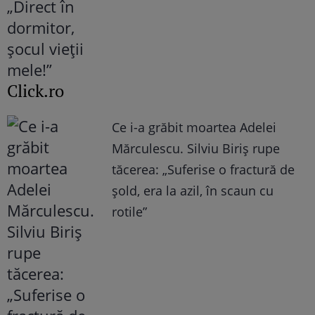
Click.ro
Ce i-a grăbit moartea Adelei
Mărculescu. Silviu Biriș rupe
tăcerea: „Suferise o fractură de
șold, era la azil, în scaun cu
rotile”