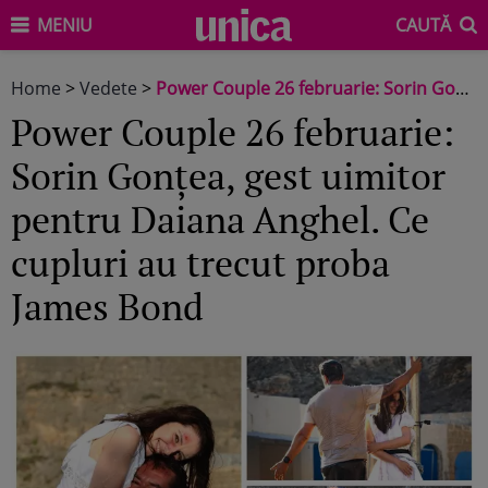
MENIU
CAUTĂ
Home
>
Vedete
>
Power Couple 26 februarie: Sorin Gonțea, gest uimitor pentru Daiana Anghel. Ce cupluri au trecut proba James Bond
Power Couple 26 februarie:
Sorin Gonțea, gest uimitor
pentru Daiana Anghel. Ce
cupluri au trecut proba
James Bond