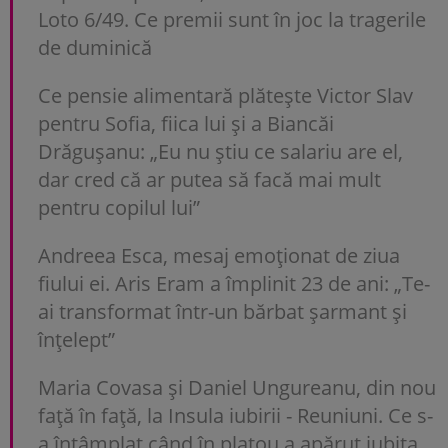
Loto 6/49. Ce premii sunt în joc la tragerile
de duminică
Ce pensie alimentară plătește Victor Slav
pentru Sofia, fiica lui și a Biancăi
Drăgușanu: „Eu nu știu ce salariu are el,
dar cred că ar putea să facă mai mult
pentru copilul lui”
Andreea Esca, mesaj emoționat de ziua
fiului ei. Aris Eram a împlinit 23 de ani: „Te-
ai transformat într-un bărbat șarmant și
înțelept”
Maria Covasa și Daniel Ungureanu, din nou
față în față, la Insula iubirii - Reuniuni. Ce s-
a întâmplat când în platou a apărut iubita