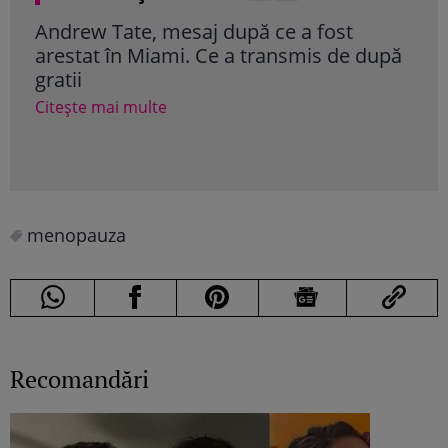
Andrew Tate, mesaj după ce a fost
Mar
arestat în Miami. Ce a transmis de după
Nadi
gratii
„Ni
aca
Citește mai multe
Cite
menopauza
Recomandări