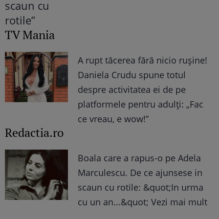
TV Mania
A rupt tăcerea fără nicio rușine!
Daniela Crudu spune totul
despre activitatea ei de pe
platformele pentru adulți: „Fac
ce vreau, e wow!”
Redactia.ro
Boala care a rapus-o pe Adela
Marculescu. De ce ajunsese in
scaun cu rotile: &quot;In urma
cu un an...&quot; Vezi mai mult