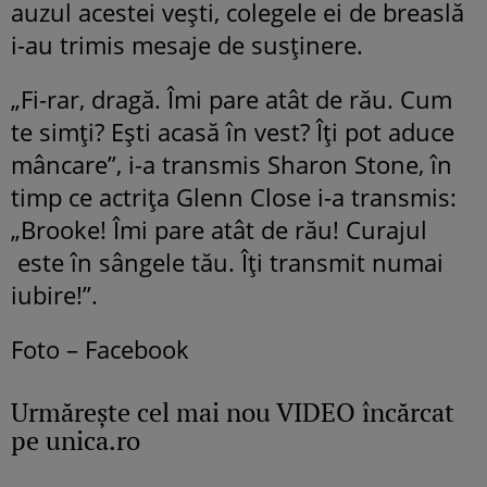
auzul acestei vești, colegele ei de breaslă
i-au trimis mesaje de susținere.
„Fi-rar, dragă. Îmi pare atât de rău. Cum
te simți? Ești acasă în vest? Îți pot aduce
mâncare”, i-a transmis Sharon Stone, în
timp ce actrița Glenn Close i-a transmis:
„Brooke! Îmi pare atât de rău! Curajul
este în sângele tău. Îți transmit numai
iubire!”.
Foto – Facebook
Urmăreşte cel mai nou VIDEO încărcat
pe unica.ro