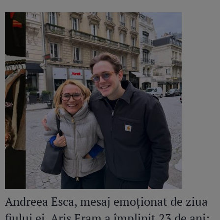
dar cred că ar putea să facă mai mult
pentru copilul lui”
Andreea Esca, mesaj emoționat de ziua
fiului ei. Aris Eram a împlinit 23 de ani: