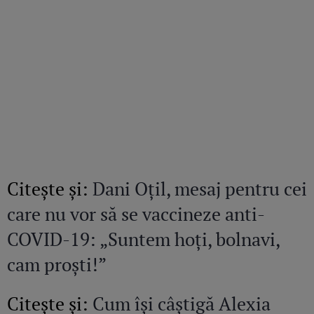
Citeşte şi:
Dani Oțil, mesaj pentru cei
care nu vor să se vaccineze anti-
COVID-19: „Suntem hoți, bolnavi,
cam proști!”
Citeşte şi:
Cum își câștigă Alexia