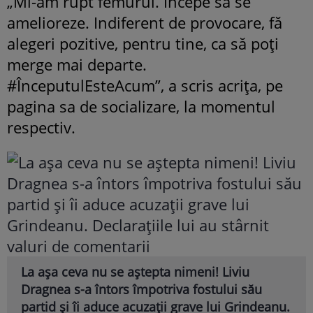
„Mi-am rupt femurul. Începe să se
amelioreze. Indiferent de provocare, fă
alegeri pozitive, pentru tine, ca să poți
merge mai departe.
#ÎnceputulEsteAcum”, a scris acrița, pe
pagina sa de socializare, la momentul
respectiv.
La așa ceva nu se aștepta nimeni! Liviu
Dragnea s-a întors împotriva fostului său
partid și îi aduce acuzații grave lui Grindeanu.