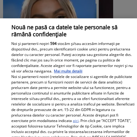
Nouă ne pasă ca datele tale personale să
rămână confidențiale
Noi și partenerii noștri
594
stocăm și/sau accesăm informații pe
dispozitivul dvs., precum identificatorii cookie unici pentru prelucrarea
datelor cu caracter personal. Puteți accepta sau gestiona alegerile dvs.
făcând clic mai jos sau în orice moment, pe pagina cu politica de
confidențialitate. Aceste alegeri vor fi raportate partenerilor noștri și nu
vă vor afecta navigarea.
Mai multe detalii
Noi si partenerii nostri (retelele de socializare si agentiile de publicitate
partenere, precum si furnizorii nostri de servicii de date analitice)
prelucram date pentru a permite website-ului sa functioneze, pentru a
personaliza continutul si anunturile publicitare afisate in functie de
interesele si/sau profilul dvs., pentru a va oferi functionalitati aferente
Ella Vișan și Teo Costache, reuniune la
retelelor de socializare si pentru a analiza traficul pe website. Beneficiati
de drepturile prevazute de art. 15-22 din GDPR in legatura cu
„Insula Iubirii”. Cum a reacționat fosta
prelucrarea datelor cu caracter personal. Aceste drepturi pot fi
exercitate prin modalitatea indicata
aici
. Prin click pe “ACCEPT TOATE”,
concurentă când l-a văzut
acceptati folosirea tuturor Tehnologiilor de tip Cookie, care implica
inclusiv acceptul dvs. cu privire la stocarea/accesarea informatiilor de