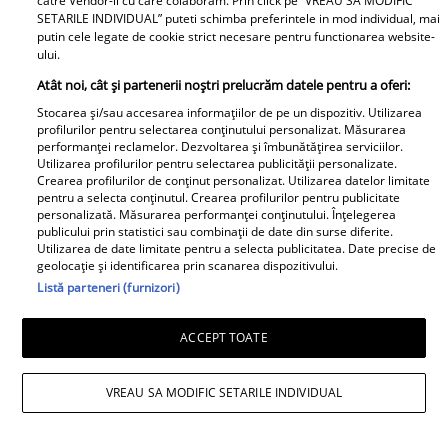
catre Vendor-ii cu care colaboram. Prin click pe “VREAU SA MODIFIC
SETARILE INDIVIDUAL” puteti schimba preferintele in mod individual, mai
putin cele legate de cookie strict necesare pentru functionarea website-
ului.
Atât noi, cât și partenerii noștri prelucrăm datele pentru a oferi:
Stocarea și/sau accesarea informațiilor de pe un dispozitiv. Utilizarea
profilurilor pentru selectarea conținutului personalizat. Măsurarea
performanței reclamelor. Dezvoltarea și îmbunătățirea serviciilor.
Utilizarea profilurilor pentru selectarea publicității personalizate.
Crearea profilurilor de conținut personalizat. Utilizarea datelor limitate
pentru a selecta conținutul. Crearea profilurilor pentru publicitate
personalizată. Măsurarea performanței conținutului. Înțelegerea
publicului prin statistici sau combinații de date din surse diferite.
Utilizarea de date limitate pentru a selecta publicitatea. Date precise de
geolocație și identificarea prin scanarea dispozitivului.
Listă parteneri (furnizori)
ACCEPT TOATE
VREAU SA MODIFIC SETARILE INDIVIDUAL