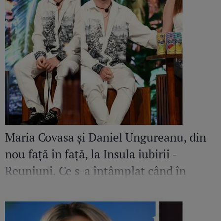
Maria Covasa și Daniel Ungureanu, din
nou față în față, la Insula iubirii -
Reuniuni. Ce s-a întâmplat când în
platou a apărut iubita fostului
concurent