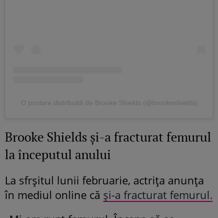
O postare distribuită de Brooke Shields (@brookeshields)
Brooke Shields și-a fracturat femurul
la începutul anului
La sfrșitul lunii februarie, actrița anunța
în mediul online că
și-a fracturat femurul.