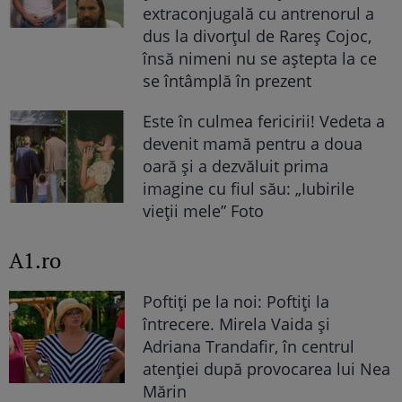
extraconjugală cu antrenorul a
dus la divorțul de Rareș Cojoc,
însă nimeni nu se aștepta la ce
se întâmplă în prezent
Este în culmea fericirii! Vedeta a
devenit mamă pentru a doua
oară și a dezvăluit prima
imagine cu fiul său: „Iubirile
vieții mele” Foto
A1.ro
Poftiți pe la noi: Poftiți la
întrecere. Mirela Vaida și
Adriana Trandafir, în centrul
atenției după provocarea lui Nea
Mărin