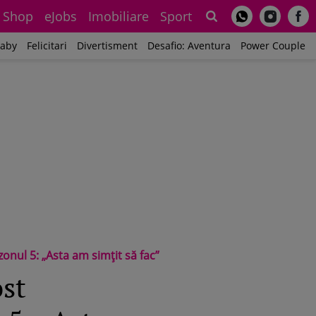
Shop
eJobs
Imobiliare
Sport
Sh
aby
Felicitari
Divertisment
Desafio: Aventura
Power Couple
ezonul 5: „Asta am simțit să fac”
ost