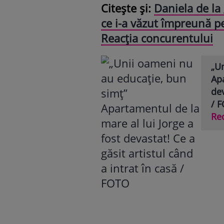
Citește și:
Daniela de la 
ce i-a văzut împreună pe
Reacția concurentului
„U
Apa
dev
/ 
Re