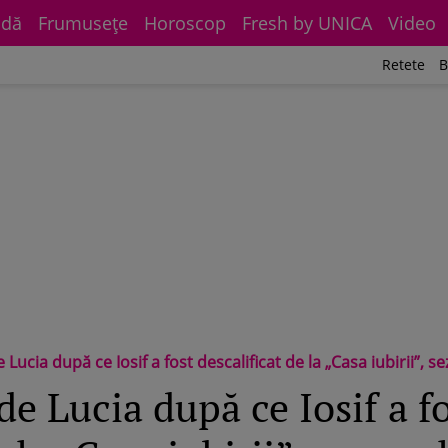
dă
Frumuseţe
Horoscop
Fresh by UNICA
Video
Retete
B
 Lucia după ce Iosif a fost descalificat de la „Casa iubirii”, s
de Lucia după ce Iosif a f