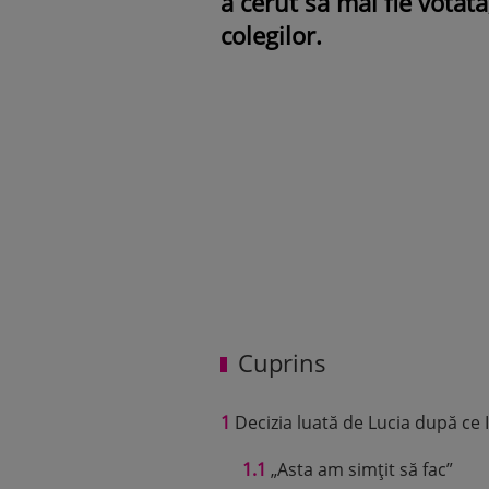
a cerut să mai fie votat
colegilor.
Cuprins
1
Decizia luată de Lucia după ce Io
1.1
„Asta am simțit să fac”