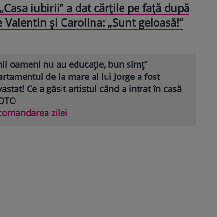
„Casa iubirii” a dat cărțile pe față după
 Valentin și Carolina: „Sunt geloasă!”
nii oameni nu au educație, bun simț”
rtamentul de la mare al lui Jorge a fost
astat! Ce a găsit artistul când a intrat în casă
FOTO
comandarea zilei