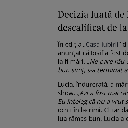
Decizia luată de 
descalificat de l
În ediția „
Casa iubirii
” d
anunțat că Iosif a fost 
la filmări.
„Ne pare rău c
bun simț, s-a terminat a
Lucia, îndurerată, a măr
show.
„Azi a fost mai ră
Eu înțeleg că nu a vrut 
ochii în lacrimi. Chiar d
lua rămas-bun, Lucia a 