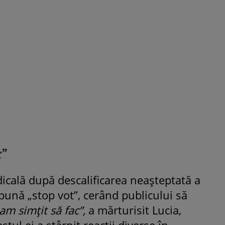
c”
adicală după descalificarea neașteptată a
i pună „stop vot”, cerând publicului să
am simțit să fac”,
a mărturisit Lucia,
stul ei a stârnit reacții diverse în