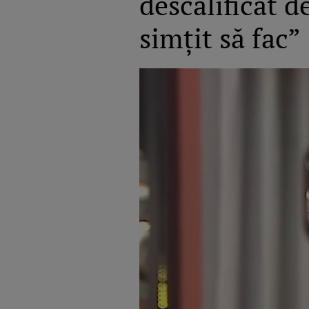
descalificat d
simțit să fac”