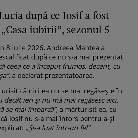
Lucia după ce Iosif a fost
a „Casa iubirii”, sezonul 5
in 8 iulie 2026, Andreea Mantea a
descalificat după ce nu s-a mai prezentat
ă ceea ce a început frumos, decent, cu
șa”
, a declarat prezentatoarea.
turisit că nici ea nu se mai regăsește în
u decât ieri și nu mă mai regăsesc aici.
să se mai întoarcă”,
a mărturisit ea, cu
acă Iosif nu s-a mai întors pentru a-și
explicat:
„Și-a luat într-un fel”.