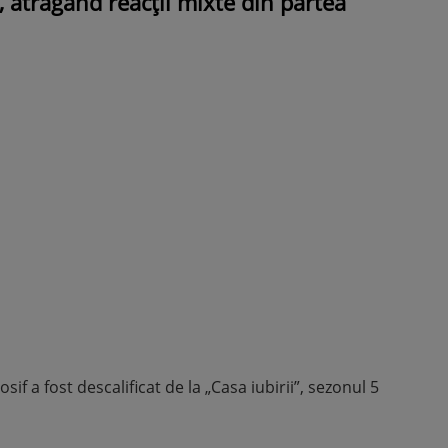
ă, atrăgând reacții mixte din partea
ROMÂNEŞTI
VEDETE
Fiica Iuliei Albu și a lui Mihai 
strălucit la banchet. Mikaela a
purtat o rochie creată de cele
mamă și i-a împrumutat panto
Valentino: „M-am simțit ca o
prințesă”
sif a fost descalificat de la „Casa iubirii”, sezonul 5