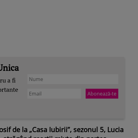
Unica
u a fi
ortante
osif de la „Casa Iubirii”, sezonul 5, Lucia