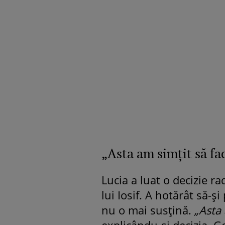
„Asta am simțit să fa
Lucia a luat o decizie r
lui Iosif. A hotărât să-ș
nu o mai susțină.
„Asta 
explicându-și decizia. Ge