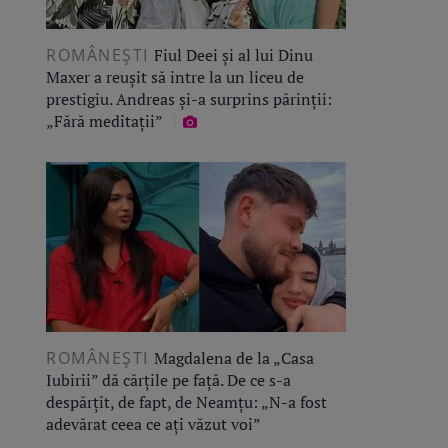
ROMÂNEŞTI
Fiul Deei și al lui Dinu
Maxer a reușit să intre la un liceu de
prestigiu. Andreas și-a surprins părinții:
„Fără meditații”
ROMÂNEŞTI
Magdalena de la „Casa
Iubirii” dă cărțile pe față. De ce s-a
despărțit, de fapt, de Neamțu: „N-a fost
adevărat ceea ce ați văzut voi”