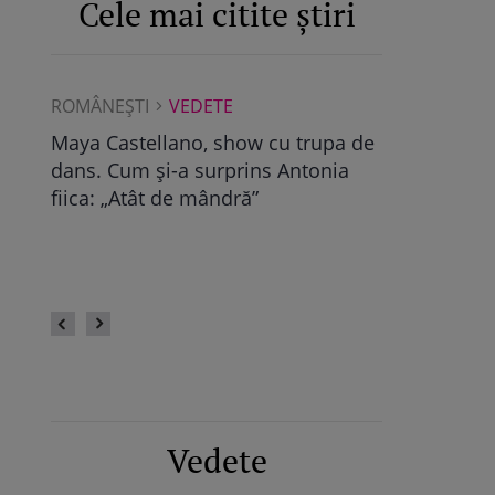
Cele mai citite știri
ROMÂNEŞTI
VEDETE
ROMÂNEŞTI
Albu a
Maya Castellano, show cu trupa de
Ce a găsit D
dans. Cum și-a surprins Antonia
Pop, viitoare
bra
fiica: „Atât de mândră”
vechile relaț
fii
fie calmă” /
Vedete