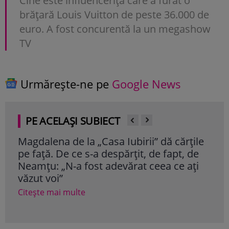
Cine este influencerița care a furat o
brățară Louis Vuitton de peste 36.000 de
euro. A fost concurentă la un megashow
TV
Urmărește-ne pe
Google News
PE ACELAȘI SUBIECT
Magdalena de la „Casa Iubirii” dă cărțile
Fili
pe față. De ce s-a despărțit, de fapt, de
tân
Neamțu: „N-a fost adevărat ceea ce ați
film
văzut voi”
Cite
Citește mai multe