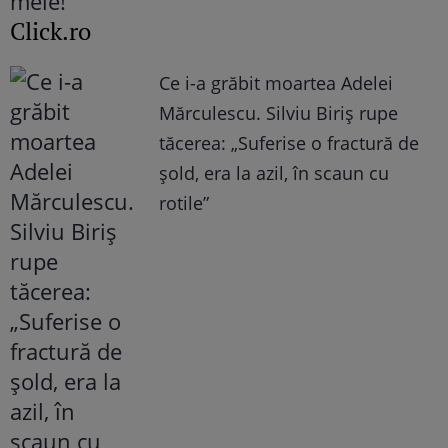
Click.ro
Ce i-a grăbit moartea Adelei
Mărculescu. Silviu Biriș rupe
tăcerea: „Suferise o fractură de
șold, era la azil, în scaun cu
rotile”