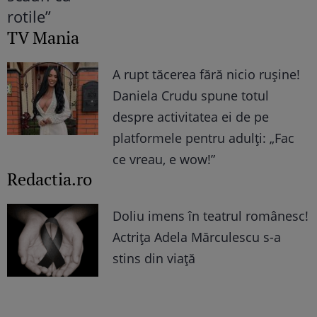
TV Mania
A rupt tăcerea fără nicio rușine!
Daniela Crudu spune totul
despre activitatea ei de pe
platformele pentru adulți: „Fac
ce vreau, e wow!”
Redactia.ro
Doliu imens în teatrul românesc!
Actrița Adela Mărculescu s-a
stins din viață