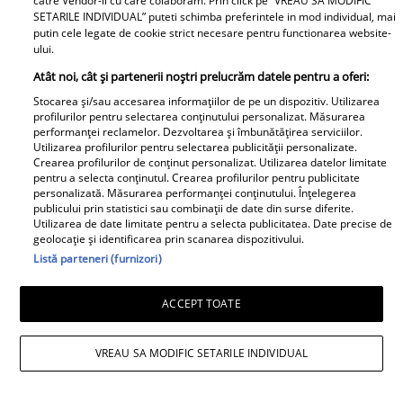
catre Vendor-ii cu care colaboram. Prin click pe “VREAU SA MODIFIC
imagine cu fiul său: „Iubirile
SETARILE INDIVIDUAL” puteti schimba preferintele in mod individual, mai
vieții mele” Foto
putin cele legate de cookie strict necesare pentru functionarea website-
ului.
A1.ro
Atât noi, cât și partenerii noștri prelucrăm datele pentru a oferi:
Stocarea și/sau accesarea informațiilor de pe un dispozitiv. Utilizarea
profilurilor pentru selectarea conținutului personalizat. Măsurarea
Poftiți pe la noi: Poftiți la
performanței reclamelor. Dezvoltarea și îmbunătățirea serviciilor.
întrecere. Mirela Vaida și
Utilizarea profilurilor pentru selectarea publicității personalizate.
Adriana Trandafir, în centrul
Crearea profilurilor de conținut personalizat. Utilizarea datelor limitate
pentru a selecta conținutul. Crearea profilurilor pentru publicitate
atenției după provocarea lui Nea
personalizată. Măsurarea performanței conținutului. Înțelegerea
Mărin
publicului prin statistici sau combinații de date din surse diferite.
Utilizarea de date limitate pentru a selecta publicitatea. Date precise de
geolocație și identificarea prin scanarea dispozitivului.
Listă parteneri (furnizori)
ACCEPT TOATE
VREAU SA MODIFIC SETARILE INDIVIDUAL