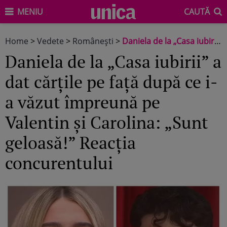
MENIU
CAUTĂ
Home
>
Vedete
>
Româneşti
>
Daniela de la „Casa iubirii” a dat cărțile pe față după ce i-a văzut împreună pe Valentin și Carolina: „Sunt geloasă!” Reacția concurentului
Daniela de la „Casa iubirii” a
dat cărțile pe față după ce i-
a văzut împreună pe
Valentin și Carolina: „Sunt
geloasă!” Reacția
concurentului