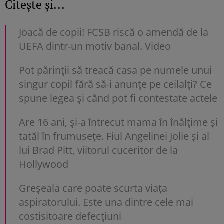
Citește și...
Joacă de copii! FCSB riscă o amendă de la
UEFA dintr-un motiv banal. Video
Pot părinții să treacă casa pe numele unui
singur copil fără să-i anunțe pe ceilalți? Ce
spune legea și când pot fi contestate actele
Are 16 ani, și-a întrecut mama în înălțime și
tatăl în frumusețe. Fiul Angelinei Jolie și al
lui Brad Pitt, viitorul cuceritor de la
Hollywood
Greșeala care poate scurta viața
aspiratorului. Este una dintre cele mai
costisitoare defecțiuni