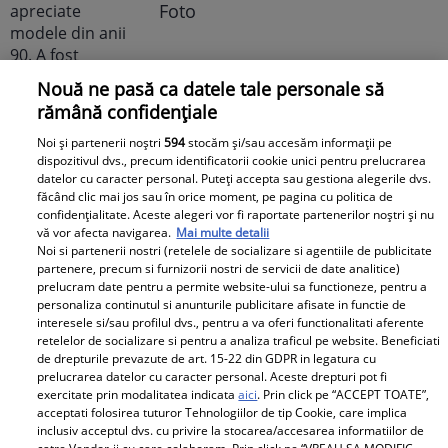
Foto
Nouă ne pasă ca datele tale personale să
rămână confidențiale
Noi și partenerii noștri
594
stocăm și/sau accesăm informații pe
dispozitivul dvs., precum identificatorii cookie unici pentru prelucrarea
datelor cu caracter personal. Puteți accepta sau gestiona alegerile dvs.
Noi dezvăluiri despre relația
făcând clic mai jos sau în orice moment, pe pagina cu politica de
actuală dintre Andreea Popescu
confidențialitate. Aceste alegeri vor fi raportate partenerilor noștri și nu
și Dan Alexa. Relația ei
vă vor afecta navigarea.
Mai multe detalii
Noi si partenerii nostri (retelele de socializare si agentiile de publicitate
extraconjugală cu antrenorul a
partenere, precum si furnizorii nostri de servicii de date analitice)
dus la divorțul de Rareș Cojoc,
prelucram date pentru a permite website-ului sa functioneze, pentru a
personaliza continutul si anunturile publicitare afisate in functie de
însă nimeni nu se aștepta la ce
interesele si/sau profilul dvs., pentru a va oferi functionalitati aferente
se întâmplă în prezent
retelelor de socializare si pentru a analiza traficul pe website. Beneficiati
de drepturile prevazute de art. 15-22 din GDPR in legatura cu
prelucrarea datelor cu caracter personal. Aceste drepturi pot fi
Este în culmea fericirii! Vedeta a
exercitate prin modalitatea indicata
aici
. Prin click pe “ACCEPT TOATE”,
devenit mamă pentru a doua
acceptati folosirea tuturor Tehnologiilor de tip Cookie, care implica
oară și a dezvăluit prima
inclusiv acceptul dvs. cu privire la stocarea/accesarea informatiilor de