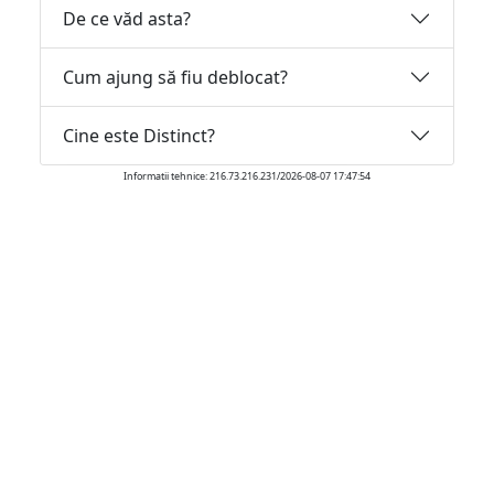
De ce văd asta?
Cum ajung să fiu deblocat?
Cine este Distinct?
Informatii tehnice: 216.73.216.231/2026-08-07 17:47:54