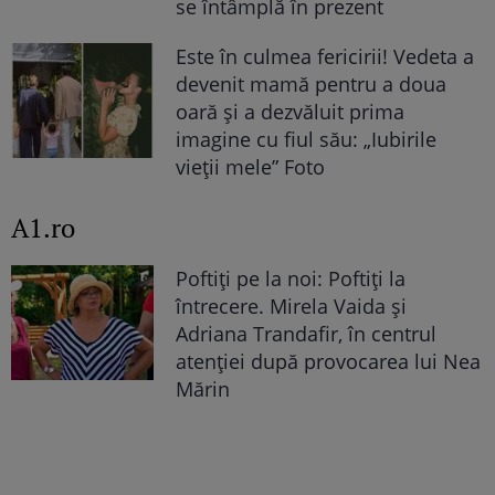
se întâmplă în prezent
Este în culmea fericirii! Vedeta a
devenit mamă pentru a doua
oară și a dezvăluit prima
imagine cu fiul său: „Iubirile
vieții mele” Foto
A1.ro
Poftiți pe la noi: Poftiți la
întrecere. Mirela Vaida și
Adriana Trandafir, în centrul
atenției după provocarea lui Nea
Mărin