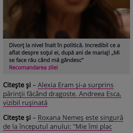
Divorț la nivel înalt în politică. Incredibil ce a
aflat despre soțul ei, după ani de mariaj! „Mi
se face rău când mă gândesc”
Recomandarea zilei
Citește și
–
Alexia Eram și-a surprins
părinții făcând dragoste. Andreea Esca,
vizibil rușinată
Citește și
–
Roxana Nemeș este singură
de la începutul anului: “Mie îmi plac