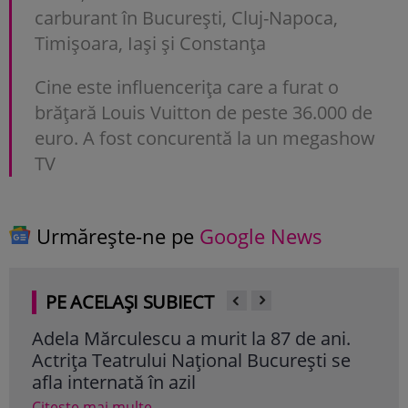
carburant în București, Cluj-Napoca,
Timișoara, Iași și Constanța
Cine este influencerița care a furat o
brățară Louis Vuitton de peste 36.000 de
euro. A fost concurentă la un megashow
TV
Urmărește-ne pe
Google News
PE ACELAȘI SUBIECT
Adela Mărculescu a murit la 87 de ani.
Fey
Actrița Teatrului Național București se
dev
afla internată în azil
cup
Citește mai multe
Cite