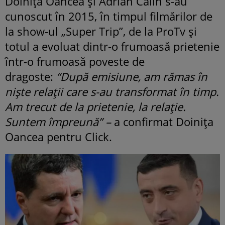
Doinița Oancea și Adrian Călin s-au
cunoscut în 2015, în timpul filmărilor de
la show-ul „Super Trip”, de la ProTv și
totul a evoluat dintr-o frumoasă prietenie
într-o frumoasă poveste de
dragoste:
“După emisiune, am rămas în
nişte relaţii care s-au transformat în timp.
Am trecut de la prietenie, la relaţie.
Suntem împreună” –
a confirmat Doinița
Oancea pentru Click.