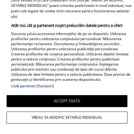
catre Vendor-ii cu care colaboram. Prin click pe “VREAU SA MODIFIC
SETARILE INDIVIDUAL” puteti schimba preferintele in mod individual, mai
putin cele legate de cookie strict necesare pentru functionarea website-
ului.
Atât noi, cât și partenerii noștri prelucrăm datele pentru a oferi:
Stocarea și/sau accesarea informațiilor de pe un dispozitiv. Utilizarea
profilurilor pentru selectarea conținutului personalizat. Măsurarea
performanței reclamelor. Dezvoltarea și îmbunătățirea serviciilor.
Utilizarea profilurilor pentru selectarea publicității personalizate.
Crearea profilurilor de conținut personalizat. Utilizarea datelor limitate
pentru a selecta conținutul. Crearea profilurilor pentru publicitate
personalizată. Măsurarea performanței conținutului. Înțelegerea
publicului prin statistici sau combinații de date din surse diferite.
Utilizarea de date limitate pentru a selecta publicitatea. Date precise de
geolocație și identificarea prin scanarea dispozitivului.
Listă parteneri (furnizori)
ACCEPT TOATE
VREAU SA MODIFIC SETARILE INDIVIDUAL