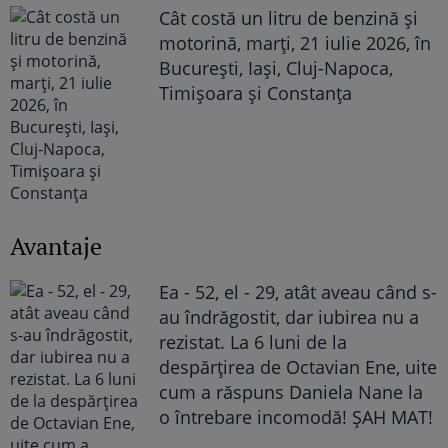
Cât costă un litru de benzină și
motorină, marți, 21 iulie 2026, în
București, Iași, Cluj-Napoca,
Timișoara și Constanța
Avantaje
Ea - 52, el - 29, atât aveau când s-
au îndrăgostit, dar iubirea nu a
rezistat. La 6 luni de la
despărțirea de Octavian Ene, uite
cum a răspuns Daniela Nane la
o întrebare incomodă! ȘAH MAT!