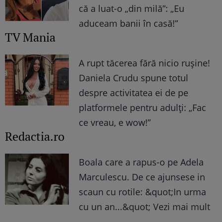
că a luat-o „din milă”: „Eu
aduceam banii în casă!”
TV Mania
A rupt tăcerea fără nicio rușine!
Daniela Crudu spune totul
despre activitatea ei de pe
platformele pentru adulți: „Fac
ce vreau, e wow!”
Redactia.ro
Boala care a rapus-o pe Adela
Marculescu. De ce ajunsese in
scaun cu rotile: &quot;In urma
cu un an...&quot; Vezi mai mult