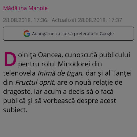
Mădălina Manole
28.08.2018, 17:36
.
Actualizat 28.08.2018, 17:37
Adaugă-ne ca sursă preferată în Google
D
oinița Oancea, cunoscută publicului
pentru rolul Minodorei din
telenovela
Inimă de țigan
, dar și al Tanței
din
Fructul oprit,
are o nouă relație de
dragoste, iar acum a decis să o facă
publică și să vorbească despre acest
subiect.