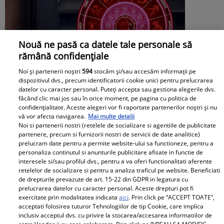
Nouă ne pasă ca datele tale personale să
rămână confidențiale
Noi și partenerii noștri
594
stocăm și/sau accesăm informații pe
dispozitivul dvs., precum identificatorii cookie unici pentru prelucrarea
datelor cu caracter personal. Puteți accepta sau gestiona alegerile dvs.
făcând clic mai jos sau în orice moment, pe pagina cu politica de
confidențialitate. Aceste alegeri vor fi raportate partenerilor noștri și nu
vă vor afecta navigarea.
Mai multe detalii
Horoscop săptămânal 27 iulie - 2 august
Noi si partenerii nostri (retelele de socializare si agentiile de publicitate
partenere, precum si furnizorii nostri de servicii de date analitice)
2026. Aer de schimbare. O zodie are
prelucram date pentru a permite website-ului sa functioneze, pentru a
personaliza continutul si anunturile publicitare afisate in functie de
șansa să închidă uși vechi și să deschidă
interesele si/sau profilul dvs., pentru a va oferi functionalitati aferente
retelelor de socializare si pentru a analiza traficul pe website. Beneficiati
altele pline de promisiuni
de drepturile prevazute de art. 15-22 din GDPR in legatura cu
prelucrarea datelor cu caracter personal. Aceste drepturi pot fi
exercitate prin modalitatea indicata
aici
. Prin click pe “ACCEPT TOATE”,
acceptati folosirea tuturor Tehnologiilor de tip Cookie, care implica
inclusiv acceptul dvs. cu privire la stocarea/accesarea informatiilor de