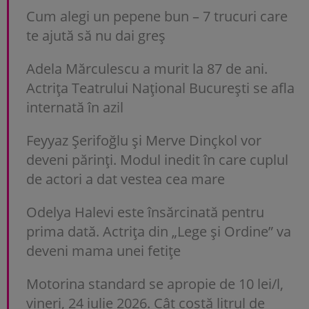
Cum alegi un pepene bun – 7 trucuri care
te ajută să nu dai greș
Adela Mărculescu a murit la 87 de ani.
Actrița Teatrului Național București se afla
internată în azil
Feyyaz Şerifoğlu și Merve Dinçkol vor
deveni părinți. Modul inedit în care cuplul
de actori a dat vestea cea mare
Odelya Halevi este însărcinată pentru
prima dată. Actrița din „Lege și Ordine” va
deveni mama unei fetițe
Motorina standard se apropie de 10 lei/l,
vineri, 24 iulie 2026. Cât costă litrul de