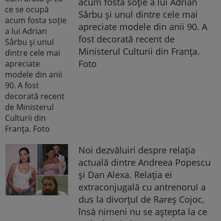
acum fosta soție a lui Adrian
Sârbu și unul dintre cele mai
apreciate modele din anii 90. A
fost decorată recent de
Ministerul Culturii din Franța.
Foto
Noi dezvăluiri despre relația
actuală dintre Andreea Popescu
și Dan Alexa. Relația ei
extraconjugală cu antrenorul a
dus la divorțul de Rareș Cojoc,
însă nimeni nu se aștepta la ce