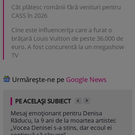
Cât plătesc românii fără venituri pentru
CASS în 2026
Cine este influencerița care a furat o
brățară Louis Vuitton de peste 36.000 de
euro. A fost concurentă la un megashow
TV
Urmărește-ne pe
Google News
PE ACELAȘI SUBIECT
Mesaj emoționant pentru Denisa
Iri
Răducu, la 9 ani de la moartea artistei:
Ghe
„Vocea Denisei s-a stins, dar ecoul ei
mil
continuă să răsune”
cât