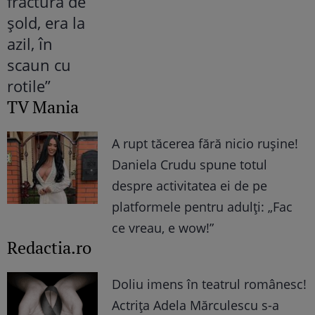
TV Mania
A rupt tăcerea fără nicio rușine!
Daniela Crudu spune totul
despre activitatea ei de pe
platformele pentru adulți: „Fac
ce vreau, e wow!”
Redactia.ro
Doliu imens în teatrul românesc!
Actrița Adela Mărculescu s-a