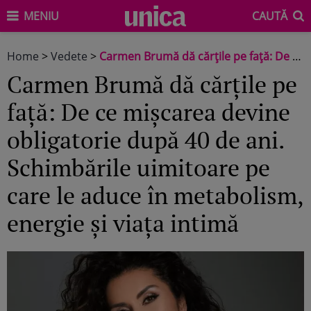
MENIU
CAUTĂ
Home
>
Vedete
>
Carmen Brumă dă cărțile pe față: De ce mișcarea devine obligatorie după 40 de ani. Schimbările uimitoare pe care le aduce în metabolism, energie și viața intimă
Carmen Brumă dă cărțile pe
față: De ce mișcarea devine
obligatorie după 40 de ani.
Schimbările uimitoare pe
care le aduce în metabolism,
energie și viața intimă