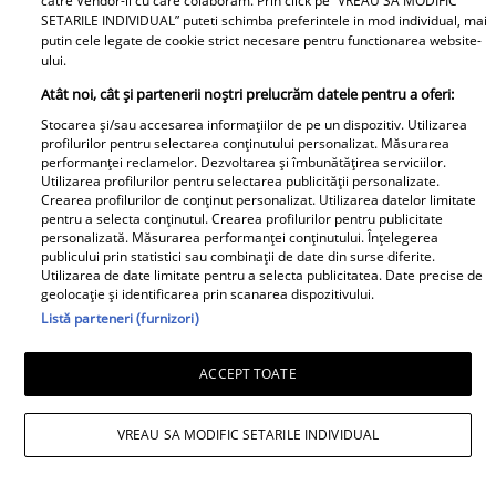
catre Vendor-ii cu care colaboram. Prin click pe “VREAU SA MODIFIC
SETARILE INDIVIDUAL” puteti schimba preferintele in mod individual, mai
putin cele legate de cookie strict necesare pentru functionarea website-
ului.
Atât noi, cât și partenerii noștri prelucrăm datele pentru a oferi:
Stocarea și/sau accesarea informațiilor de pe un dispozitiv. Utilizarea
profilurilor pentru selectarea conținutului personalizat. Măsurarea
performanței reclamelor. Dezvoltarea și îmbunătățirea serviciilor.
Cabral rupe tăcerea după
Utilizarea profilurilor pentru selectarea publicității personalizate.
divorțul de Andreea Ibacka. „Nu
Crearea profilurilor de conținut personalizat. Utilizarea datelor limitate
pentru a selecta conținutul. Crearea profilurilor pentru publicitate
mi-a convenit să spun asta cu
personalizată. Măsurarea performanței conținutului. Înțelegerea
voce tare. M-a afectat”
publicului prin statistici sau combinații de date din surse diferite.
Utilizarea de date limitate pentru a selecta publicitatea. Date precise de
geolocație și identificarea prin scanarea dispozitivului.
Listă parteneri (furnizori)
ACCEPT TOATE
Elle
VREAU SA MODIFIC SETARILE INDIVIDUAL
O mai ții minte pe Janine Sârbu?
Cum arată și cu ce se ocupă