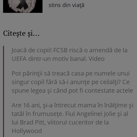
stins din viață
Citește și...
Joacă de copii! FCSB riscă o amendă de la
UEFA dintr-un motiv banal. Video
Pot părinții să treacă casa pe numele unui
singur copil fără să-i anunțe pe ceilalți? Ce
spune legea și când pot fi contestate actele
Are 16 ani, și-a întrecut mama în înălțime și
tatăl în frumusețe. Fiul Angelinei Jolie și al
lui Brad Pitt, viitorul cuceritor de la
Hollywood