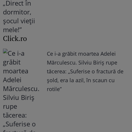
Click.ro
Ce i-a grăbit moartea Adelei
Mărculescu. Silviu Biriș rupe
tăcerea: „Suferise o fractură de
șold, era la azil, în scaun cu
rotile”