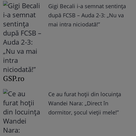
Gigi Becali i-a semnat sentința
după FCSB – Auda 2-3: „Nu va
mai intra niciodată!”
GSP.ro
Ce au furat hoții din locuința
Wandei Nara: „Direct în
dormitor, șocul vieții mele!”