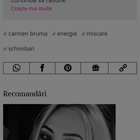
Citește mai multe
Cite
carmen bruma
energie
miscare
schimbari
Recomandări