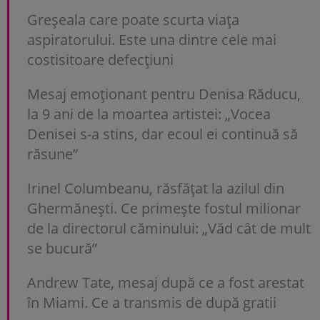
Greșeala care poate scurta viața
aspiratorului. Este una dintre cele mai
costisitoare defecțiuni
Mesaj emoționant pentru Denisa Răducu,
la 9 ani de la moartea artistei: „Vocea
Denisei s-a stins, dar ecoul ei continuă să
răsune”
Irinel Columbeanu, răsfățat la azilul din
Ghermănești. Ce primește fostul milionar
de la directorul căminului: „Văd cât de mult
se bucură”
Andrew Tate, mesaj după ce a fost arestat
în Miami. Ce a transmis de după gratii