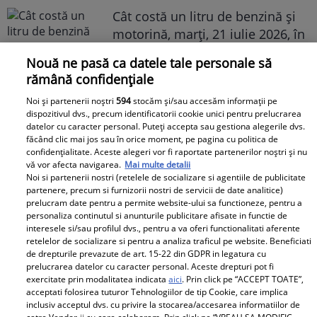
Cât costă un litru de benzină și
motorină, marți, 21 iulie 2026, în
București, Iași, Cluj-Napoca,
Nouă ne pasă ca datele tale personale să
Timișoara și Constanța
rămână confidențiale
Noi și partenerii noștri
594
stocăm și/sau accesăm informații pe
dispozitivul dvs., precum identificatorii cookie unici pentru prelucrarea
datelor cu caracter personal. Puteți accepta sau gestiona alegerile dvs.
făcând clic mai jos sau în orice moment, pe pagina cu politica de
confidențialitate. Aceste alegeri vor fi raportate partenerilor noștri și nu
vă vor afecta navigarea.
Mai multe detalii
Avantaje
Noi si partenerii nostri (retelele de socializare si agentiile de publicitate
partenere, precum si furnizorii nostri de servicii de date analitice)
prelucram date pentru a permite website-ului sa functioneze, pentru a
Ea - 52, el - 29, atât aveau când s-
personaliza continutul si anunturile publicitare afisate in functie de
au îndrăgostit, dar iubirea nu a
interesele si/sau profilul dvs., pentru a va oferi functionalitati aferente
retelelor de socializare si pentru a analiza traficul pe website. Beneficiati
rezistat. La 6 luni de la
de drepturile prevazute de art. 15-22 din GDPR in legatura cu
despărțirea de Octavian Ene, uite
prelucrarea datelor cu caracter personal. Aceste drepturi pot fi
cum a răspuns Daniela Nane la
exercitate prin modalitatea indicata
aici
. Prin click pe “ACCEPT TOATE”,
acceptati folosirea tuturor Tehnologiilor de tip Cookie, care implica
o întrebare incomodă! ȘAH MAT!
inclusiv acceptul dvs. cu privire la stocarea/accesarea informatiilor de