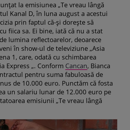
unțat la emisiunea „Te vreau lângă
ustul Kanal D, în luna august a acestui
zia prin faptul că-și dorește să
 fiica sa. Ei bine, iată că nu a stat
de lumina reflectoarelor, deoarece
ROMÂNEŞTI
VEDETE
eni în show-ul de televiziune „Asia
Fiica Iuliei Albu și a lui Mihai 
tena 1, care, odată cu schimbarea
strălucit la banchet. Mikaela a
dia Express „. Conform
purtat o rochie creată de cele
Cancan
, Bianca
mamă și i-a împrumutat panto
tractul pentru suma fabuloasă de
Valentino: „M-am simțit ca o
onus de 10.000 euro. Punctăm că fosta
prințesă”
avea un salariu lunar de 12.000 euro pe
atoarea emisiunii „Te vreau lângă