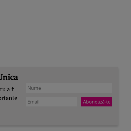
Unica
u a fi
ortante