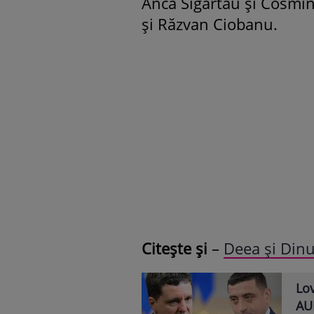
Anca Sigartău şi Cosmin 
și Răzvan Ciobanu.
Citește și
–
Deea și Dinu
Lov
AUR