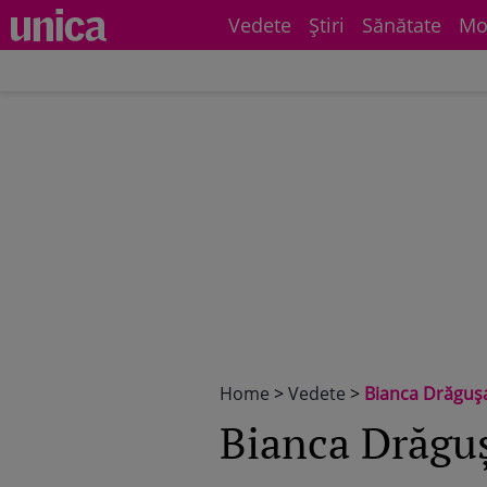
Vedete
Știri
Sănătate
Mo
Home
>
Vedete
>
Bianca Drăgușa
Bianca Drăguș