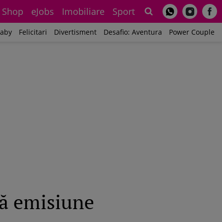
Shop
eJobs
Imobiliare
Sport
Sh
aby
Felicitari
Divertisment
Desafio: Aventura
Power Couple
uă emisiune