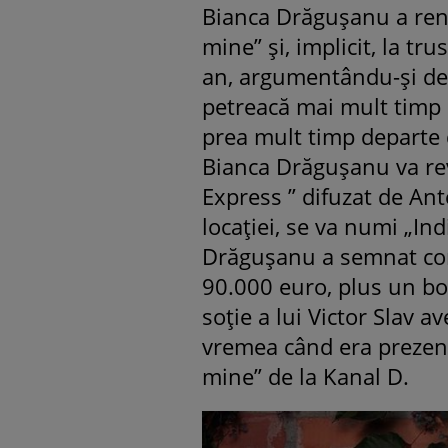
Bianca Drăgușanu a ren
mine” și, implicit, la tr
an, argumentându-și deci
petreacă mai mult timp cu
prea mult timp departe 
Bianca Drăgușanu va rev
Express ” difuzat de An
locației, se va numi „In
Drăgușanu a semnat con
90.000 euro, plus un b
soție a lui Victor Slav 
vremea când era prezent
mine” de la Kanal D.