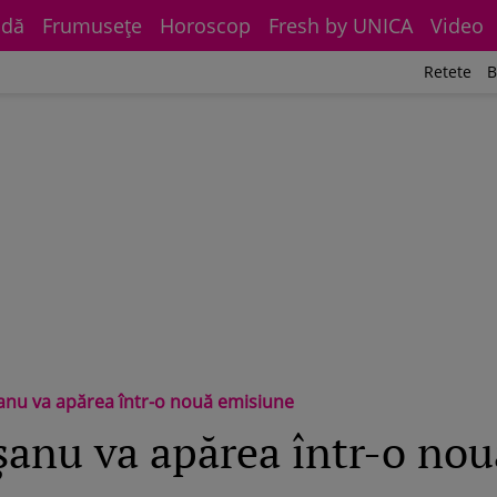
dă
Frumuseţe
Horoscop
Fresh by UNICA
Video
Retete
B
nu va apărea într-o nouă emisiune
anu va apărea într-o no