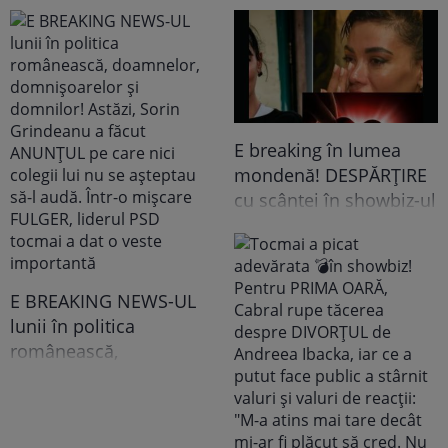
E breaking în lumea
mondenă! DESPĂRȚIRE
cu scântei în showbiz-ul
românesc! Îndrăgita
noastră vedetă a
recunoscut TOT, dar
tooot: „Mă abțin să nu-i
E BREAKING NEWS-UL
scriu. Am făcut
lunii în politica
scandal!” Ce s-a
românească,
întâmplat e...
doamnelor,
domnișoarelor și
domnilor! Astăzi, Sorin