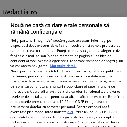
spus adevărul despre
despre cel mai
Redactia.ro
relația cu GINERELE EI,
DUREROS detaliu:
Radu Siffredi. Nimeni
"Singura cale era să
Nouă ne pasă ca datele tale personale să
nu se aștepta să scoată
mă...”
rămână confidențiale
la iveală și ACEST
AMĂNUNT ce i-a lăsat
Noi și partenerii noștri
594
stocăm și/sau accesăm informații pe
dispozitivul dvs., precum identificatorii cookie unici pentru prelucrarea
pe mulți fără replică:
datelor cu caracter personal. Puteți accepta sau gestiona alegerile dvs.
"M-am lămurit"
făcând clic mai jos sau în orice moment, pe pagina cu politica de
Boala care a rapus-o pe
Primele cuvinte ale
confidențialitate. Aceste alegeri vor fi raportate partenerilor noștri și nu
vă vor afecta navigarea.
Mai multe detalii
Adela Marculescu. De
mamei lui Rares Cojoc
Noi si partenerii nostri (retelele de socializare si agentiile de publicitate
ce ajunsese in scaun cu
dupa divortul de
partenere, precum si furnizorii nostri de servicii de date analitice)
prelucram date pentru a permite website-ului sa functioneze, pentru a
rotile: &quot;In urma cu
Andreea Popescu. Ce i-a
personaliza continutul si anunturile publicitare afisate in functie de
un an...&quot; Vezi mai
comentat public fostei
interesele si/sau profilul dvs., pentru a va oferi functionalitati aferente
mult
nurori
retelelor de socializare si pentru a analiza traficul pe website. Beneficiati
de drepturile prevazute de art. 15-22 din GDPR in legatura cu
prelucrarea datelor cu caracter personal. Aceste drepturi pot fi
exercitate prin modalitatea indicata
aici
. Prin click pe “ACCEPT TOATE”,
Surpriză în showbiz-ul
acceptati folosirea tuturor Tehnologiilor de tip Cookie, care implica
inclusiv acceptul dvs. cu privire la stocarea/accesarea informatiilor de
românesc! Valentin
Doliu în familia lui Miraj