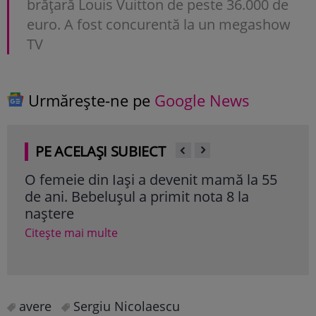
brățară Louis Vuitton de peste 36.000 de
euro. A fost concurentă la un megashow
TV
Urmărește-ne pe
Google News
PE ACELAȘI SUBIECT
O femeie din Iași a devenit mamă la 55
Un 
de ani. Bebelușul a primit nota 8 la
ATI
naștere
Cite
Citește mai multe
avere
Sergiu Nicolaescu