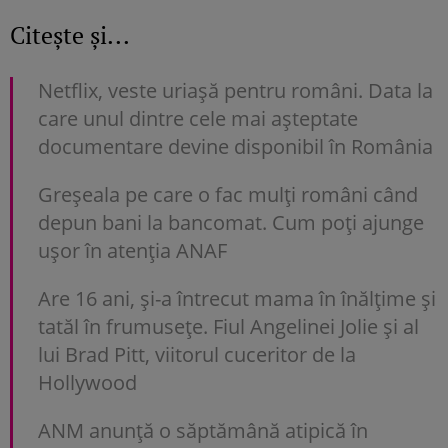
Citește și...
Netflix, veste uriașă pentru români. Data la
care unul dintre cele mai așteptate
documentare devine disponibil în România
Greșeala pe care o fac mulți români când
depun bani la bancomat. Cum poți ajunge
uşor în atenția ANAF
Are 16 ani, și-a întrecut mama în înălțime și
tatăl în frumusețe. Fiul Angelinei Jolie și al
lui Brad Pitt, viitorul cuceritor de la
Hollywood
ANM anunță o săptămână atipică în