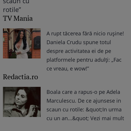
TV Mania
A rupt tăcerea fără nicio rușine!
Daniela Crudu spune totul
despre activitatea ei de pe
platformele pentru adulți: „Fac
ce vreau, e wow!”
Redactia.ro
Boala care a rapus-o pe Adela
Marculescu. De ce ajunsese in
scaun cu rotile: &quot;In urma
cu un an...&quot; Vezi mai mult