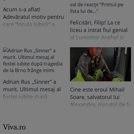
Acum s-a aflat!
Adevăratul motiv pentru
Felicitări, Filip! La ce
care “Insula iubirii” a
liceu a intrat fiul genial
fost mutată în
al Luminiței Anghel și
septembrie. Fanii sunt
ce note a luat la
revoltați, dar nu știau
Evaluarea Națională. Ce
acest detaliu
a povestit solista acum
a stârnit un val de
reacții “Primul pe lista
Adrian Rus „Sinner” a
lui de…”
murit. Ultimul mesaj al
Cine este eroul Mihail
fostei iubite după
Soare, salvatorul lui
tragedia de la Brno
Alexandru, micuțul de 5
frânge inimi
ani dispărut 3 zile în
pădure. Ce spune
Viva.ro
despre copiii lui