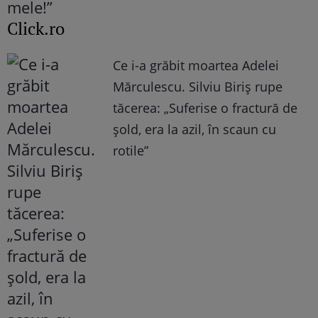
Click.ro
Ce i-a grăbit moartea Adelei
Mărculescu. Silviu Biriș rupe
tăcerea: „Suferise o fractură de
șold, era la azil, în scaun cu
rotile”