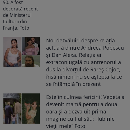
Noi dezvăluiri despre relația
actuală dintre Andreea Popescu
și Dan Alexa. Relația ei
extraconjugală cu antrenorul a
dus la divorțul de Rareș Cojoc,
însă nimeni nu se aștepta la ce
se întâmplă în prezent
Este în culmea fericirii! Vedeta a
devenit mamă pentru a doua
oară și a dezvăluit prima
imagine cu fiul său: „Iubirile
vieții mele” Foto