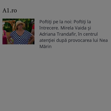
A1.ro
Poftiți pe la noi: Poftiți la
întrecere. Mirela Vaida și
Adriana Trandafir, în centrul
atenției după provocarea lui Nea
Mărin