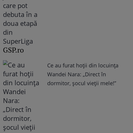
GSP.ro
Ce au furat hoții din locuința
Wandei Nara: „Direct în
dormitor, șocul vieții mele!”