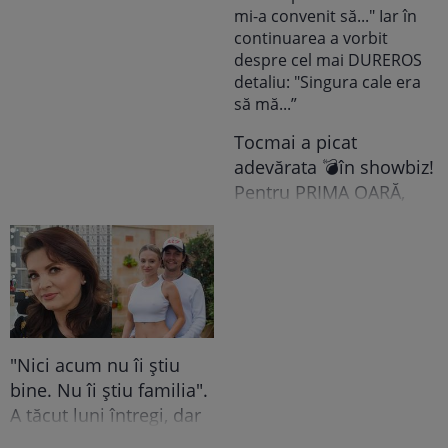
Grindeanu a făcut
ANUNȚUL pe care nici
colegii lui nu se
așteptau să-l audă. Într-
o mișcare FULGER,
liderul PSD tocmai a dat
Tocmai a picat
o veste importantă
adevărata 💣în showbiz!
Pentru PRIMA OARĂ,
Cabral rupe tăcerea
despre DIVORȚUL de
Andreea Ibacka, iar ce a
putut face public a
stârnit valuri și valuri de
reacții: "M-a atins mai
"Nici acum nu îi știu
tare decât mi-ar fi
bine. Nu îi știu familia".
plăcut să cred. Nu mi-a
A tăcut luni întregi, dar
convenit să..." Iar în
acum Gina Matache a
continuarea a vorbit