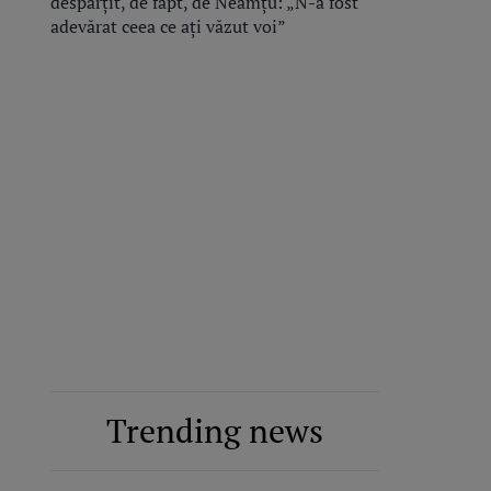
despărțit, de fapt, de Neamțu: „N-a fost
adevărat ceea ce ați văzut voi”
Trending news