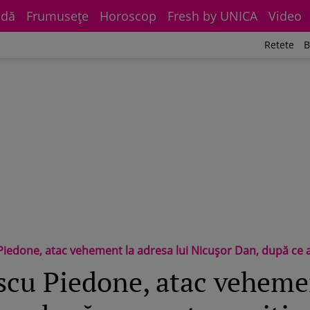
dă
Frumuseţe
Horoscop
Fresh by UNICA
Video
Retete
B
c vehement la adresa lui Nicușor Dan, după ce acesta a criticat controalele ANPC. „De ziua ta, ți-
scu Piedone, atac veheme