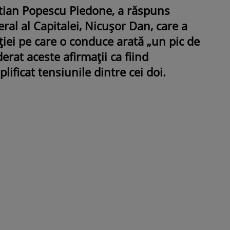
tian Popescu Piedone, a răspuns
eral al Capitalei, Nicușor Dan, care a
uției pe care o conduce arată „un pic de
erat aceste afirmații ca fiind
ificat tensiunile dintre cei doi.
ROMÂNEŞTI
VEDETE
Fiica Iuliei Albu și a lui Mihai 
strălucit la banchet. Mikaela a
purtat o rochie creată de cele
mamă și i-a împrumutat panto
Valentino: „M-am simțit ca o
prințesă”