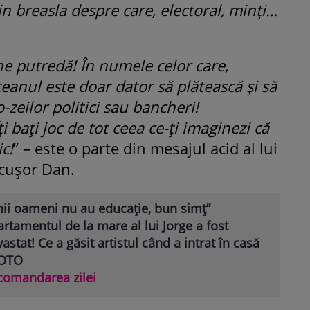
n breasla despre care, electoral, minți…
rne putredă! În numele celor care,
țeanul este doar dator să plătească și să
zeilor politici sau bancheri!
i bați joc de tot ceea ce-ți imaginezi că
c!
” – este o parte din mesajul acid al lui
icușor Dan.
nii oameni nu au educație, bun simț”
rtamentul de la mare al lui Jorge a fost
astat! Ce a găsit artistul când a intrat în casă
FOTO
comandarea zilei