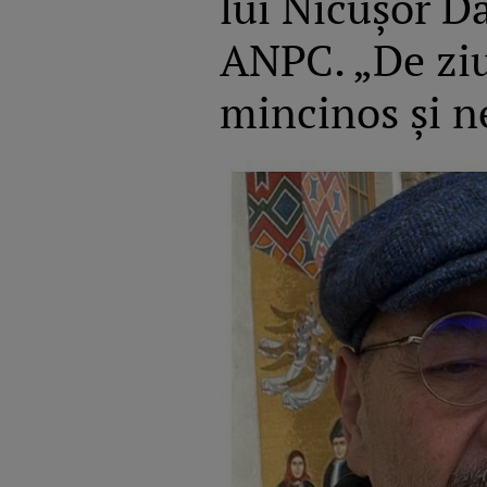
lui Nicușor Da
ANPC. „De ziua
mincinos şi n