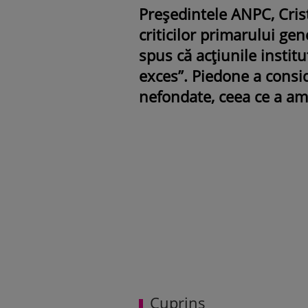
Președintele ANPC, Cris
criticilor primarului gen
spus că acțiunile instit
exces”. Piedone a consid
nefondate, ceea ce a ampl
Cuprins