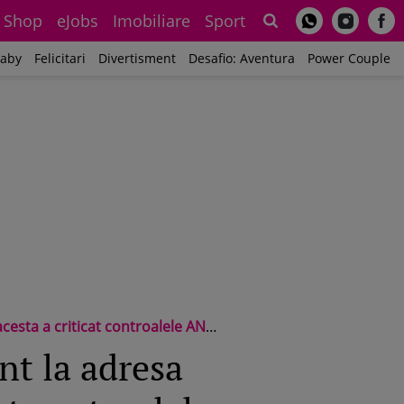
Shop
eJobs
Imobiliare
Sport
Sh
aby
Felicitari
Divertisment
Desafio: Aventura
Power Couple
aș găti carne putredă! Eşti mincinos şi nemernic!”
nt la adresa