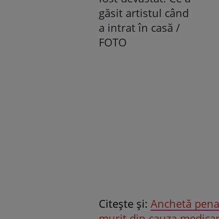
Citeşte şi:
Anchetă penal
murit din cauza medicam