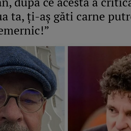
n, după ce acesta a critic
 ta, ți-aș găti carne putr
emernic!”