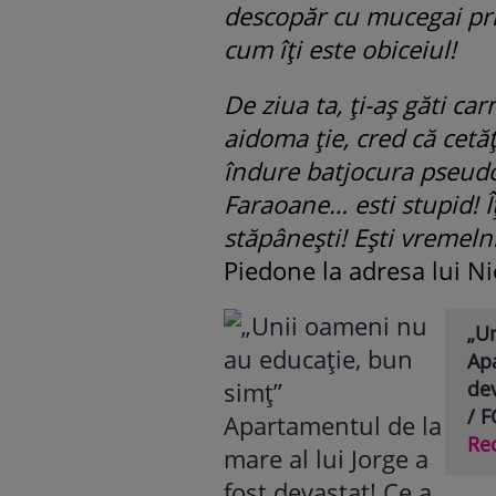
descopăr cu mucegai pri
cum îți este obiceiul!
De ziua ta, ți-aș găti ca
aidoma ție, cred că cetă
îndure batjocura pseudo-
Faraoane… esti stupid! Îț
stăpânești! Ești vremelni
Piedone la adresa lui N
„U
Apa
dev
/ 
Re