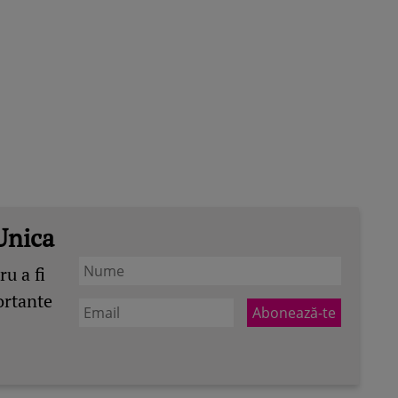
Unica
u a fi
ortante