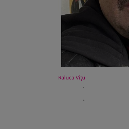
Raluca Vițu