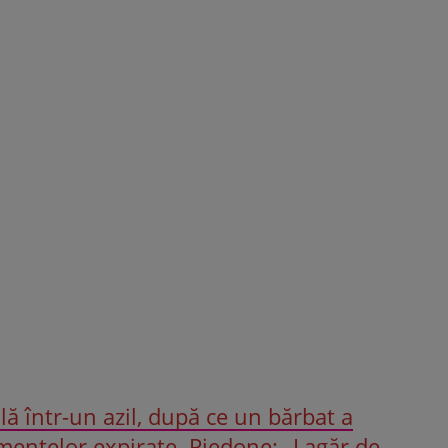
ă într-un azil, după ce un bărbat a
entelor expirate. Piedone: „Lagăr de