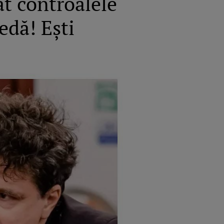
at controalele
edă! Eşti