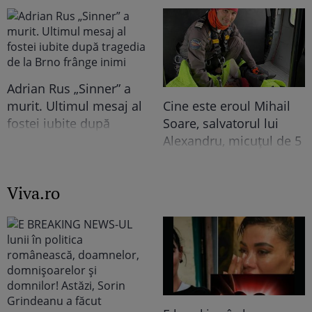
ce note a luat la
revoltați, dar nu știau
Evaluarea Națională. Ce
acest detaliu
a povestit solista acum
a stârnit un val de
reacții “Primul pe lista
Adrian Rus „Sinner” a
lui de…”
murit. Ultimul mesaj al
Cine este eroul Mihail
fostei iubite după
Soare, salvatorul lui
tragedia de la Brno
Alexandru, micuțul de 5
frânge inimi
ani dispărut 3 zile în
pădure. Ce spune
Viva.ro
despre copiii lui