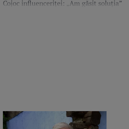
Cojoc influenceriței: „Am găsit soluția”