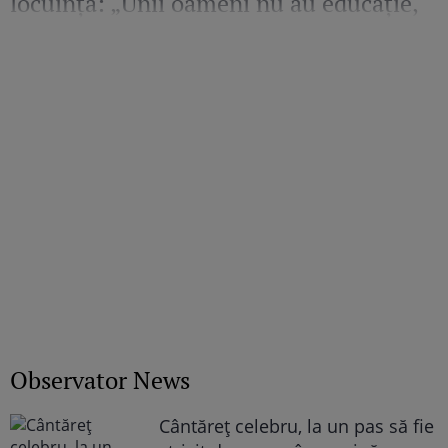
locuința: „Unii oameni nu au educație,
bun simț și respect față de nimic”
Observator News
Cântăreţ celebru, la un pas să fie