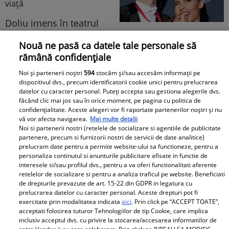
pe mulți fără replică:
Doliu imens în teatrul
"M-am lămurit"
românesc! Actrița Adela
Primele cuvinte ale
Nouă ne pasă ca datele tale personale să
Mărculescu s-a stins din
mamei lui Rares Cojoc
rămână confidențiale
viață
dupa divortul de
Andreea Popescu. Ce i-a
Noi și partenerii noștri
594
stocăm și/sau accesăm informații pe
dispozitivul dvs., precum identificatorii cookie unici pentru prelucrarea
comentat public fostei
datelor cu caracter personal. Puteți accepta sau gestiona alegerile dvs.
nurori
făcând clic mai jos sau în orice moment, pe pagina cu politica de
confidențialitate. Aceste alegeri vor fi raportate partenerilor noștri și nu
vă vor afecta navigarea.
Mai multe detalii
Noi si partenerii nostri (retelele de socializare si agentiile de publicitate
Surpriză în showbiz-ul
partenere, precum si furnizorii nostri de servicii de date analitice)
prelucram date pentru a permite website-ului sa functioneze, pentru a
românesc! Valentin
Doliu în familia lui Miraj
personaliza continutul si anunturile publicitare afisate in functie de
Sanfira și Codruța Filip,
Tzunami! Fiica artistului
interesele si/sau profilul dvs., pentru a va oferi functionalitati aferente
împreună ....
și-a luat rămas-bun
retelelor de socializare si pentru a analiza traficul pe website. Beneficiati
de drepturile prevazute de art. 15-22 din GDPR in legatura cu
printr-un mesaj dureros
prelucrarea datelor cu caracter personal. Aceste drepturi pot fi
exercitate prin modalitatea indicata
aici
. Prin click pe “ACCEPT TOATE”,
Retete
acceptati folosirea tuturor Tehnologiilor de tip Cookie, care implica
inclusiv acceptul dvs. cu privire la stocarea/accesarea informatiilor de