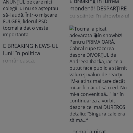
E breaking în lumea
mondenă! DESPĂRȚIRE
cu scântei în showbiz-ul
românesc! Îndrăgita
noastră vedetă a
recunoscut TOT, dar
tooot: „Mă abțin să nu-i
E BREAKING NEWS-UL
scriu. Am făcut
lunii în politica
scandal!” Ce s-a
românească,
întâmplat e...
doamnelor,
domnișoarelor și
domnilor! Astăzi, Sorin
Grindeanu a făcut
ANUNȚUL pe care nici
colegii lui nu se
așteptau să-l audă. Într-
o mișcare FULGER,
liderul PSD tocmai a dat
Tocmai a picat