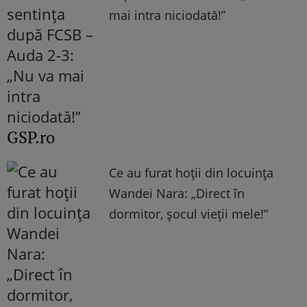
mai intra niciodată!”
GSP.ro
Ce au furat hoții din locuința
Wandei Nara: „Direct în
dormitor, șocul vieții mele!”