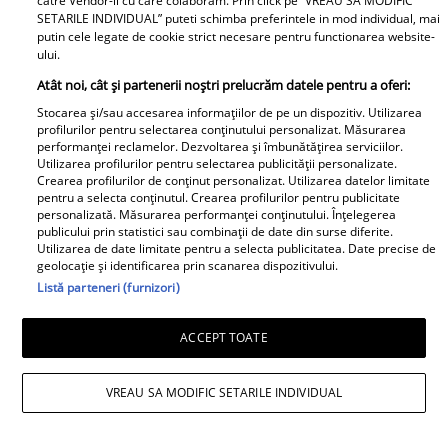
catre Vendor-ii cu care colaboram. Prin click pe “VREAU SA MODIFIC
SETARILE INDIVIDUAL” puteti schimba preferintele in mod individual, mai
putin cele legate de cookie strict necesare pentru functionarea website-
ului.
Atât noi, cât și partenerii noștri prelucrăm datele pentru a oferi:
Stocarea și/sau accesarea informațiilor de pe un dispozitiv. Utilizarea
profilurilor pentru selectarea conținutului personalizat. Măsurarea
Salată de dovlecei cu
Înghețată de pepene
performanței reclamelor. Dezvoltarea și îmbunătățirea serviciilor.
Utilizarea profilurilor pentru selectarea publicității personalizate.
iaurt și usturoi – rețeta
roșu - desertul verii
Crearea profilurilor de conținut personalizat. Utilizarea datelor limitate
perfectă pentru vară
pentru toată familia
pentru a selecta conținutul. Crearea profilurilor pentru publicitate
personalizată. Măsurarea performanței conținutului. Înțelegerea
publicului prin statistici sau combinații de date din surse diferite.
Utilizarea de date limitate pentru a selecta publicitatea. Date precise de
geolocație și identificarea prin scanarea dispozitivului.
Listă parteneri (furnizori)
ACCEPT TOATE
Musaca de vinete - cea
Zacuscă de vinete cu
mai simplă rețetă și cea
ardei necopt – zacusca
VREAU SA MODIFIC SETARILE INDIVIDUAL
mai gustoasă
leneșului