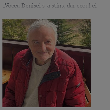
„Vocea Denisei s-a stins, dar ecoul ei
continuă să răsune”