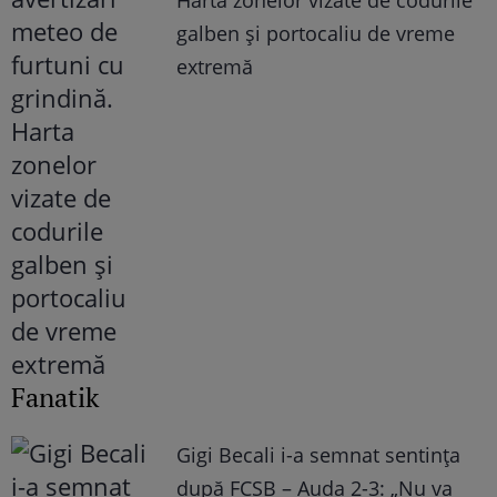
galben și portocaliu de vreme
extremă
Fanatik
Gigi Becali i-a semnat sentința
după FCSB – Auda 2-3: „Nu va