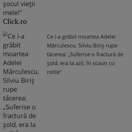
Click.ro
Ce i-a grăbit moartea Adelei
Mărculescu. Silviu Biriș rupe
tăcerea: „Suferise o fractură de
șold, era la azil, în scaun cu
rotile”