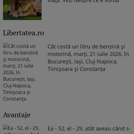
viață. Vezi despre ce e vorba
Libertatea.ro
Cât costă un litru de benzină și
motorină, marți, 21 iulie 2026, în
București, Iași, Cluj-Napoca,
Timișoara și Constanța
Avantaje
Ea - 52, el - 29, atât aveau când s-