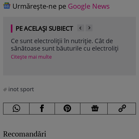
Urmărește-ne pe
Google News
PE ACELAȘI SUBIECT
Ce sunt electroliţii în nutriţie. Cât de
Ce 
sănătoase sunt băuturile cu electroliţi
măn
Citește mai multe
Cite
inot sport
Recomandări