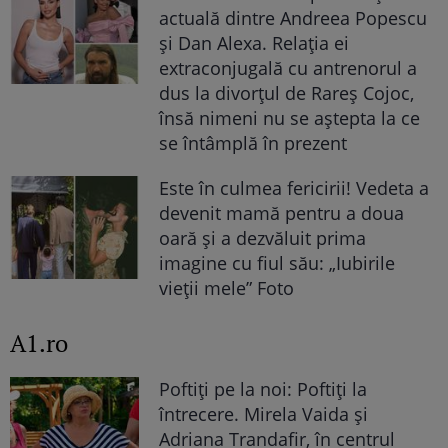
actuală dintre Andreea Popescu
și Dan Alexa. Relația ei
extraconjugală cu antrenorul a
dus la divorțul de Rareș Cojoc,
însă nimeni nu se aștepta la ce
se întâmplă în prezent
Este în culmea fericirii! Vedeta a
devenit mamă pentru a doua
oară și a dezvăluit prima
imagine cu fiul său: „Iubirile
vieții mele” Foto
A1.ro
Poftiți pe la noi: Poftiți la
întrecere. Mirela Vaida și
Adriana Trandafir, în centrul