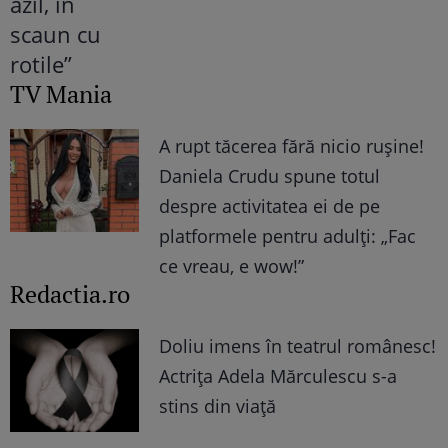
TV Mania
A rupt tăcerea fără nicio rușine!
Daniela Crudu spune totul
despre activitatea ei de pe
platformele pentru adulți: „Fac
ce vreau, e wow!”
Redactia.ro
Doliu imens în teatrul românesc!
Actrița Adela Mărculescu s-a
stins din viață