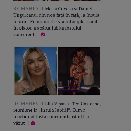
ROMÂNEŞTI
Maria Covasa și Daniel
Ungureanu, din nou față în față, la Insula
iubirii - Reuniuni. Ce s-a întâmplat când
în platou a apărut iubita fostului
concurent
ROMÂNEŞTI
Ella Vișan și Teo Costache,
reuniune la „Insula Iubirii”. Cum a
reacționat fosta concurentă când l-a
văzut