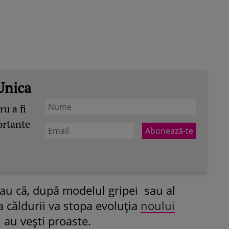
Unica
u a fi
ortante
rau că, după modelul gripei sau al
a căldurii va stopa evoluția
noului
i au vești proaste.