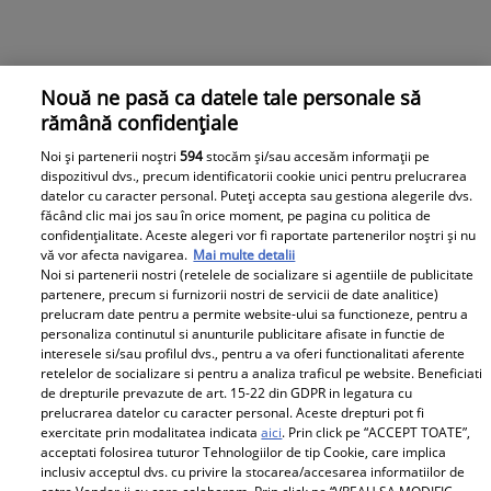
Nouă ne pasă ca datele tale personale să
rămână confidențiale
1
2
3
4
5
...
Noi și partenerii noștri
594
stocăm și/sau accesăm informații pe
dispozitivul dvs., precum identificatorii cookie unici pentru prelucrarea
datelor cu caracter personal. Puteți accepta sau gestiona alegerile dvs.
făcând clic mai jos sau în orice moment, pe pagina cu politica de
confidențialitate. Aceste alegeri vor fi raportate partenerilor noștri și nu
vă vor afecta navigarea.
Mai multe detalii
Cele mai citite
Noi si partenerii nostri (retelele de socializare si agentiile de publicitate
partenere, precum si furnizorii nostri de servicii de date analitice)
ASTRO FUN
ȘTIR
prelucram date pentru a permite website-ului sa functioneze, pentru a
personaliza continutul si anunturile publicitare afisate in functie de
e
Horoscop chinezesc 2024: Cele mai
Cân
interesele si/sau profilul dvs., pentru a va oferi functionalitati aferente
norocoase zodii în Anul Dragonului
retelelor de socializare si pentru a analiza traficul pe website. Beneficiati
de drepturile prevazute de art. 15-22 din GDPR in legatura cu
prelucrarea datelor cu caracter personal. Aceste drepturi pot fi
exercitate prin modalitatea indicata
aici
. Prin click pe “ACCEPT TOATE”,
acceptati folosirea tuturor Tehnologiilor de tip Cookie, care implica
inclusiv acceptul dvs. cu privire la stocarea/accesarea informatiilor de