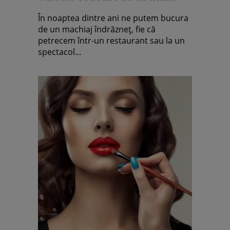
up artist: "Întotdeauna
În noaptea dintre ani ne putem bucura
simplitatea va fi apreciată"/
de un machiaj îndrăzneț, fie că
petrecem într-un restaurant sau la un
Exclusiv
spectacol...