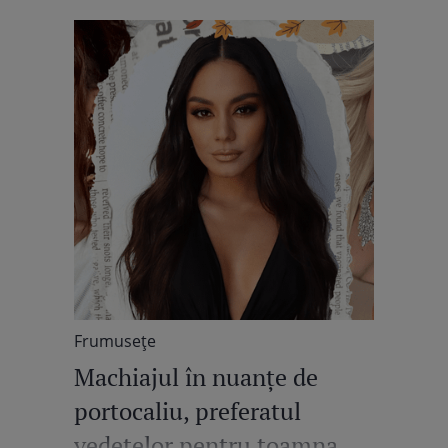
Frumuseţe
Machiajul în nuanțe de
portocaliu, preferatul
vedetelor pentru toamna