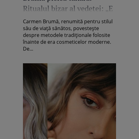
Ritualul bizar al vedetei: „E
foarte important să fii
Carmen Brumă, renumită pentru stilul
constantă”
său de viață sănătos, povestește
despre metodele tradiționale folosite
înainte de era cosmeticelor moderne.
De...