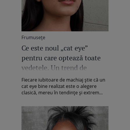
Frumuseţe
Ce este noul „cat eye”
pentru care optează toate
vedetele. Un trend de
machiaj de pe TikTok, mult
Fiecare iubitoare de machiaj știe că un
mai simplu de realizat decât
cat eye bine realizat este o alegere
clasică, mereu în tendințe și extrem...
cel clasic