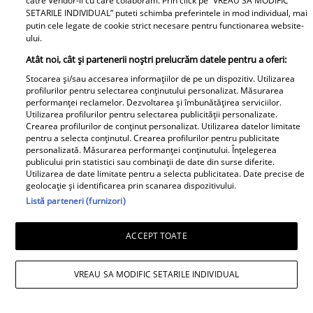
catre Vendor-ii cu care colaboram. Prin click pe “VREAU SA MODIFIC
SETARILE INDIVIDUAL” puteti schimba preferintele in mod individual, mai
Primești pe e-mail cele mai
putin cele legate de cookie strict necesare pentru functionarea website-
ului.
importante articole apărute pe
Atât noi, cât și partenerii noștri prelucrăm datele pentru a oferi:
Unica.ro!
Stocarea și/sau accesarea informațiilor de pe un dispozitiv. Utilizarea
profilurilor pentru selectarea conținutului personalizat. Măsurarea
performanței reclamelor. Dezvoltarea și îmbunătățirea serviciilor.
Utilizarea profilurilor pentru selectarea publicității personalizate.
Crearea profilurilor de conținut personalizat. Utilizarea datelor limitate
ABONEAZĂ-TE LA NEWSLETTER
pentru a selecta conținutul. Crearea profilurilor pentru publicitate
personalizată. Măsurarea performanței conținutului. Înțelegerea
publicului prin statistici sau combinații de date din surse diferite.
Utilizarea de date limitate pentru a selecta publicitatea. Date precise de
geolocație și identificarea prin scanarea dispozitivului.
Listă parteneri (furnizori)
Urmărește-ne pe Facebook
Like
ACCEPT TOATE
VREAU SA MODIFIC SETARILE INDIVIDUAL