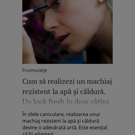
Frumuseţe
Cum să realizezi un machiaj
rezistent la apă și căldură.
Un look fresh în doar câţiva
paşi
În zilele caniculare, realizarea unui
machiaj rezistent la apă și căldură
devine o adevărată artă. Este esențial
să îți adaptezi...