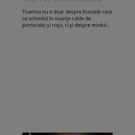
asta. Face ravagii pe
Toamna nu e doar despre frunzele care
internet!
se schimbă în nuanțe calde de
portocaliu și roșu, ci și despre modul...