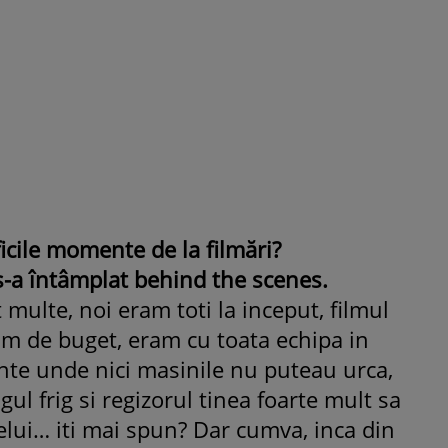
ficile momente de la filmări?
s-a întâmplat behind the scenes.
 multe, noi eram toti la inceput, filmul
m de buget, eram cu toata echipa in
nte unde nici masinile nu puteau urca,
igul frig si regizorul tinea foarte mult sa
relui… iti mai spun? Dar cumva, inca din