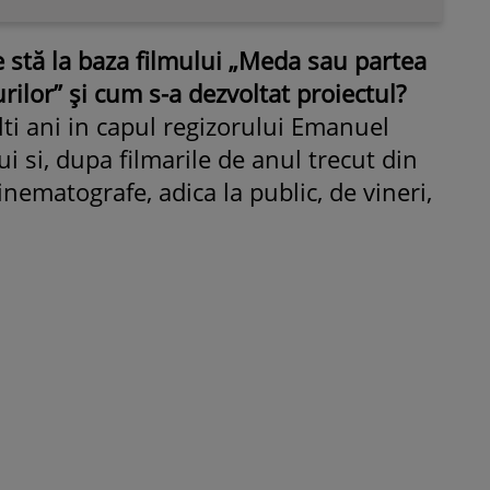
 stă la baza filmului „Meda sau partea
urilor” şi cum s-a dezvoltat proiectul?
ti ani in capul regizorului Emanuel
ui si, dupa filmarile de anul trecut din
inematografe, adica la public, de vineri,
ROMÂNEŞTI
VEDETE
Fiica Iuliei Albu și a lui Mihai 
strălucit la banchet. Mikaela a
purtat o rochie creată de cele
mamă și i-a împrumutat panto
Valentino: „M-am simțit ca o
prințesă”