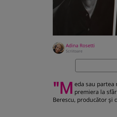
Adina Rosetti
Scriitoare
"M
eda sau partea m
premiera la sfâ
Berescu, producător și di