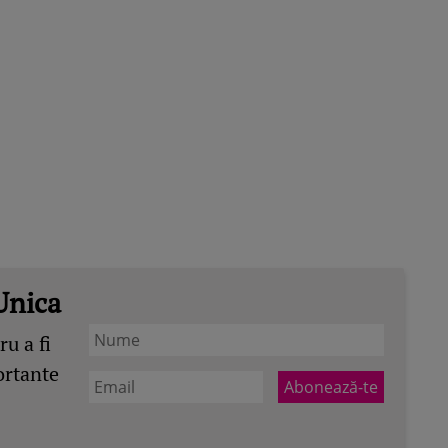
Unica
u a fi
ortante