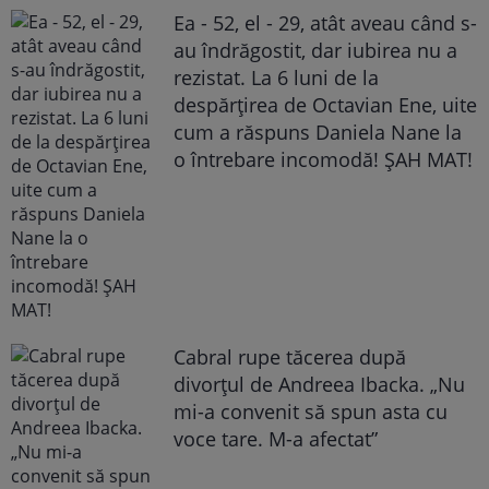
Ea - 52, el - 29, atât aveau când s-
au îndrăgostit, dar iubirea nu a
rezistat. La 6 luni de la
despărțirea de Octavian Ene, uite
cum a răspuns Daniela Nane la
o întrebare incomodă! ȘAH MAT!
Cabral rupe tăcerea după
divorțul de Andreea Ibacka. „Nu
mi-a convenit să spun asta cu
voce tare. M-a afectat”