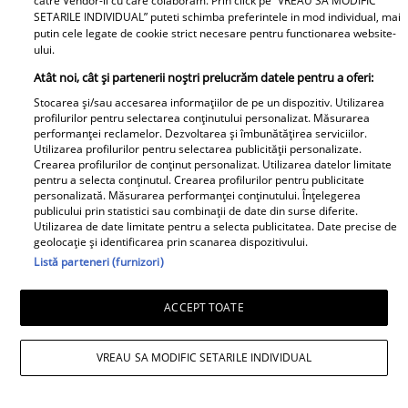
catre Vendor-ii cu care colaboram. Prin click pe “VREAU SA MODIFIC
Columbeanu spune
Ca la Bollywood! Cum s-
SETARILE INDIVIDUAL” puteti schimba preferintele in mod individual, mai
pentru prima dată ce a
putin cele legate de cookie strict necesare pentru functionarea website-
a îmbrăcat Prima
trăit în vila de la
ului.
Doamnă a României la
Izvorani. Ce nu s-a văzut
Atât noi, cât și partenerii noștri prelucrăm datele pentru a oferi:
întâlnirea cu președinta
niciodată la TV: ”Eu am
Stocarea și/sau accesarea informațiilor de pe un dispozitiv. Utilizarea
Indiei la București.
cunoscut o altă latură a
profilurilor pentru selectarea conținutului personalizat. Măsurarea
Niciodată nu a fost atât
performanței reclamelor. Dezvoltarea și îmbunătățirea serviciilor.
relației lor. În casă era o
Utilizarea profilurilor pentru selectarea publicității personalizate.
de îndrăzneață!
atmosferă..."
Crearea profilurilor de conținut personalizat. Utilizarea datelor limitate
Imaginile momentului
pentru a selecta conținutul. Crearea profilurilor pentru publicitate
Adrian Rus „Sinner” a
personalizată. Măsurarea performanței conținutului. Înțelegerea
publicului prin statistici sau combinații de date din surse diferite.
murit. Ultimul mesaj al
Cine este eroul Mihail
Utilizarea de date limitate pentru a selecta publicitatea. Date precise de
fostei iubite după
Soare, salvatorul lui
geolocație și identificarea prin scanarea dispozitivului.
Listă parteneri (furnizori)
tragedia de la Brno
Alexandru, micuțul de 5
frânge inimi
ani dispărut 3 zile în
ACCEPT TOATE
pădure. Ce spune
Viva.ro
despre copiii lui
VREAU SA MODIFIC SETARILE INDIVIDUAL