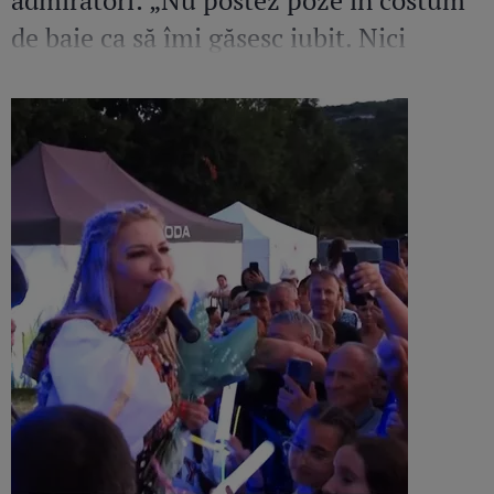
admiratori: „Nu postez poze în costum
de baie ca să îmi găsesc iubit. Nici
amant”