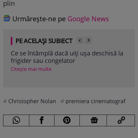
Urmărește-ne pe
Google News
PE ACELAȘI SUBIECT
Ce se întâmplă dacă uiți ușa deschisă la
Ser
frigider sau congelator
să î
Rom
Citește mai multe
Cite
Christopher Nolan
premiera cinematograf