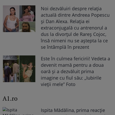
Noi dezvăluiri despre relația
actuală dintre Andreea Popescu
și Dan Alexa. Relația ei
extraconjugală cu antrenorul a
dus la divorțul de Rareș Cojoc,
însă nimeni nu se aștepta la ce
se întâmplă în prezent
Este în culmea fericirii! Vedeta a
devenit mamă pentru a doua
oară și a dezvăluit prima
imagine cu fiul său: „Iubirile
vieții mele” Foto
A1.ro
Ispita Mădălina, prima reacție