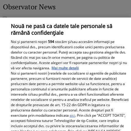
Observator News
"Am muncit 31 de ani degeaba".
Nouă ne pasă ca datele tale personale să
Sorin, prins în capcana banilor
rămână confidențiale
rapizi: A rămas fără casă pentru
35.000 de lei
Noi și partenerii noștri
594
stocăm și/sau accesăm informații pe
dispozitivul dvs., precum identificatorii cookie unici pentru prelucrarea
datelor cu caracter personal. Puteți accepta sau gestiona alegerile dvs.
făcând clic mai jos sau în orice moment, pe pagina cu politica de
confidențialitate. Aceste alegeri vor fi raportate partenerilor noștri și nu
vă vor afecta navigarea.
Mai multe detalii
Libertatea pentru Femei
Noi si partenerii nostri (retelele de socializare si agentiile de publicitate
partenere, precum si furnizorii nostri de servicii de date analitice)
prelucram date pentru a permite website-ului sa functioneze, pentru a
personaliza continutul si anunturile publicitare afisate in functie de
interesele si/sau profilul dvs., pentru a va oferi functionalitati aferente
retelelor de socializare si pentru a analiza traficul pe website. Beneficiati
de drepturile prevazute de art. 15-22 din GDPR in legatura cu
prelucrarea datelor cu caracter personal. Aceste drepturi pot fi
exercitate prin modalitatea indicata
aici
. Prin click pe “ACCEPT TOATE”,
acceptati folosirea tuturor Tehnologiilor de tip Cookie, care implica
Bona Irinei
inclusiv acceptul dvs. cu privire la stocarea/accesarea informatiilor de