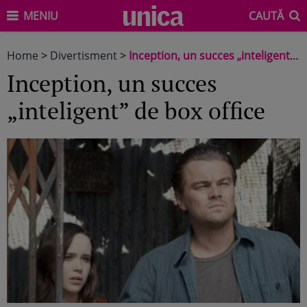
MENIU
CAUTĂ
Home
>
Divertisment
>
Inception, un succes „inteligent” de box office
Inception, un succes
„inteligent” de box office