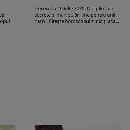
cu
prinsă. Va manipula pe
Horoscop 10 iulie 2026. O zi plină de
toată lumea
cap
secrete și manipulări fine pentru unii
copul
nativi. Citește horoscopul zilnic și află...