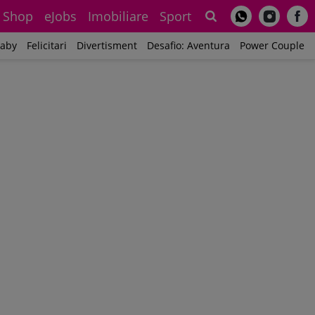
Shop
eJobs
Imobiliare
Sport
Sh
aby
Felicitari
Divertisment
Desafio: Aventura
Power Couple