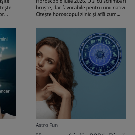
ușite
Horoscop 8 iulie 2026. O zi cu schimbări
visurilor în realitate
itește
bruște, dar favorabile pentru unii nativi.
r...
Citește horoscopul zilnic și află cum...
Astro Fun