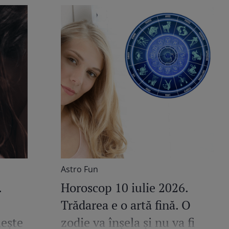
Astro Fun
.
Horoscop 10 iulie 2026.
Trădarea e o artă fină. O
mește
zodie va înșela și nu va fi