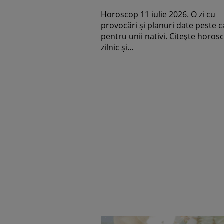
în viața sa o persoană 
Horoscop 11 iulie 2026. O zi cu
adevărat diabolică ce îi
provocări și planuri date peste 
pentru unii nativi. Citește horos
distruge echilibrul
zilnic și...