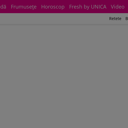
dă
Frumuseţe
Horoscop
Fresh by UNICA
Video
Retete
B