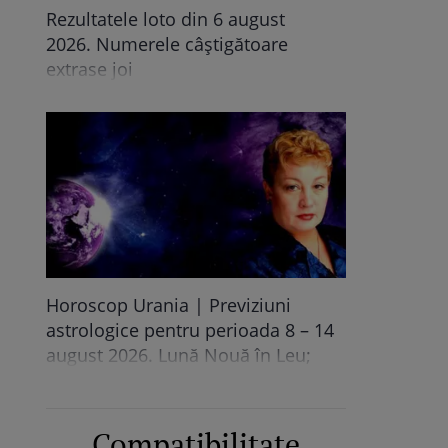
Rezultatele loto din 6 august
2026. Numerele câștigătoare
extrase joi
Horoscop Urania | Previziuni
astrologice pentru perioada 8 – 14
august 2026. Lună Nouă în Leu;
Eclipsă totală de Soare
Compatibilitate