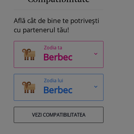
Află cât de bine te potrivești
cu partenerul tău!
Zodia ta
Zodia lui
VEZI COMPATIBILITATEA