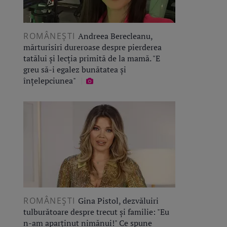
ROMÂNEŞTI
Andreea Berecleanu,
mărturisiri dureroase despre pierderea
tatălui și lecția primită de la mamă. "E
greu să-i egalez bunătatea și
înțelepciunea"
ROMÂNEŞTI
Gina Pistol, dezvăluiri
tulburătoare despre trecut și familie: "Eu
n-am aparținut nimănui!" Ce spune