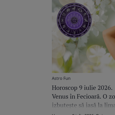
Astro Fun
Horoscop 9 iulie 2026.
Venus în Fecioară. O z
izbutește să iasă la lim
Scapă de toate greutăți