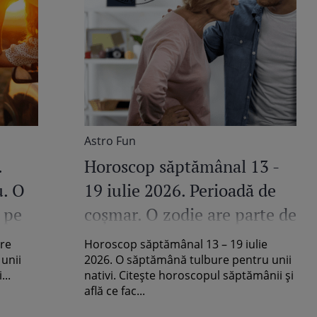
Astro Fun
.
Horoscop săptămânal 13 -
u. O
19 iulie 2026. Perioadă de
, pe
coșmar. O zodie are parte de
certuri, neînțelegeri sau
are
Horoscop săptămânal 13 – 19 iulie
chiar rupturi temporare în
unii
2026. O săptămână tulbure pentru unii
...
nativi. Citește horoscopul săptămânii și
familie
află ce fac...