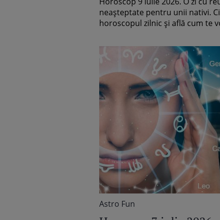
Horoscop 9 iulie 2026. O zi cu re
trecutului
neașteptate pentru unii nativi. C
horoscopul zilnic și află cum te vo
Astro Fun