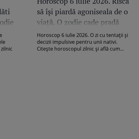
Horoscop 6 iulie 2026. Riscă
ăti
să își piardă agoniseala de o
zodie
viață. O zodie cade pradă
ma
tentațiilor și e prinsă într-
e
Horoscop 6 iulie 2026. O zi cu tentații și
un vârtej periculos al
ele
decizii impulsive pentru unii nativi.
zilnic
Citește horoscopul zilnic și află cum...
deciziilor proaste