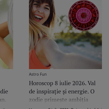
Astro Fun
Horoscop 8 iulie 2026. Val
odie
de inspirație și energie. O
an.
zodie primește ambiția
le
necesară transformării