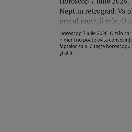
Horoscop 7 iulie 2026.
Neptun retrograd. Va pl
prețul răutății sale. O 
nu poate scăpa de kar
Horoscop 7 iulie 2026. O zi în car
nimeni nu poate evita consecinț
faptelor sale. Citește horoscopul 
și află...