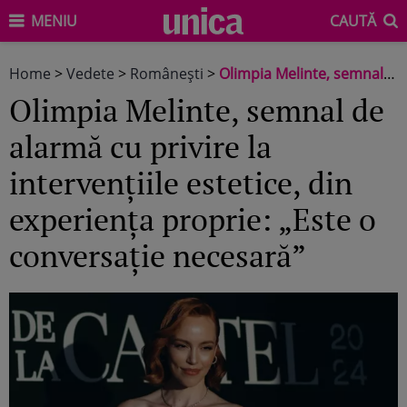
MENIU
CAUTĂ
Home
>
Vedete
>
Româneşti
>
Olimpia Melinte, semnal de alarmă cu privire la intervențiile estetice, din experiența proprie: „Este o conversație necesară”
Olimpia Melinte, semnal de
alarmă cu privire la
intervențiile estetice, din
experiența proprie: „Este o
conversație necesară”