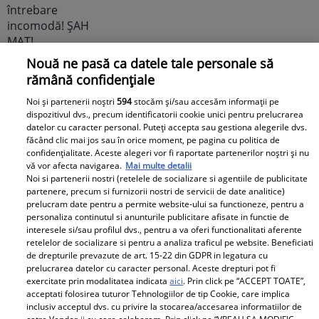
Nouă ne pasă ca datele tale personale să
Cabral rupe tăcerea după
rămână confidențiale
divorțul de Andreea Ibacka. „Nu
Noi și partenerii noștri
594
stocăm și/sau accesăm informații pe
mi-a convenit să spun asta cu
dispozitivul dvs., precum identificatorii cookie unici pentru prelucrarea
voce tare. M-a afectat”
datelor cu caracter personal. Puteți accepta sau gestiona alegerile dvs.
făcând clic mai jos sau în orice moment, pe pagina cu politica de
confidențialitate. Aceste alegeri vor fi raportate partenerilor noștri și nu
vă vor afecta navigarea.
Mai multe detalii
Noi si partenerii nostri (retelele de socializare si agentiile de publicitate
partenere, precum si furnizorii nostri de servicii de date analitice)
prelucram date pentru a permite website-ului sa functioneze, pentru a
Elle
personaliza continutul si anunturile publicitare afisate in functie de
interesele si/sau profilul dvs., pentru a va oferi functionalitati aferente
retelelor de socializare si pentru a analiza traficul pe website. Beneficiati
O mai ții minte pe Janine Sârbu?
de drepturile prevazute de art. 15-22 din GDPR in legatura cu
Cum arată și cu ce se ocupă
prelucrarea datelor cu caracter personal. Aceste drepturi pot fi
exercitate prin modalitatea indicata
aici
. Prin click pe “ACCEPT TOATE”,
acum fosta soție a lui Adrian
acceptati folosirea tuturor Tehnologiilor de tip Cookie, care implica
Sârbu și unul dintre cele mai
inclusiv acceptul dvs. cu privire la stocarea/accesarea informatiilor de