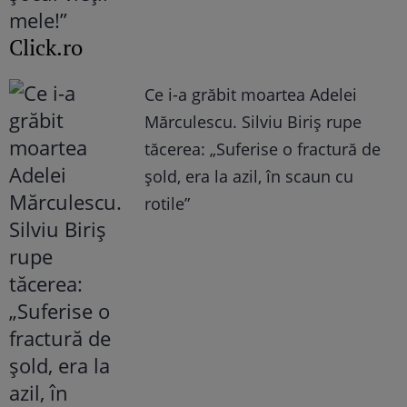
Click.ro
Ce i-a grăbit moartea Adelei
Mărculescu. Silviu Biriș rupe
tăcerea: „Suferise o fractură de
șold, era la azil, în scaun cu
rotile”