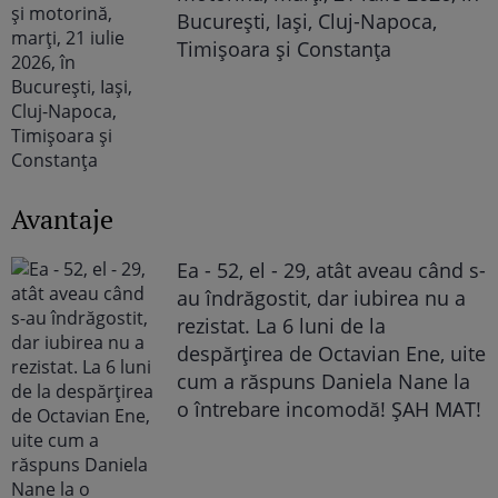
București, Iași, Cluj-Napoca,
Timișoara și Constanța
Avantaje
Ea - 52, el - 29, atât aveau când s-
au îndrăgostit, dar iubirea nu a
rezistat. La 6 luni de la
despărțirea de Octavian Ene, uite
cum a răspuns Daniela Nane la
o întrebare incomodă! ȘAH MAT!