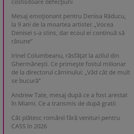
costisitoare defecțiuni
Mesaj emoționant pentru Denisa Răducu,
la 9 ani de la moartea artistei: „Vocea
Denisei s-a stins, dar ecoul ei continuă să
răsune”
Irinel Columbeanu, răsfățat la azilul din
Ghermănești. Ce primește fostul milionar
de la directorul căminului: „Văd cât de mult
se bucură”
Andrew Tate, mesaj după ce a fost arestat
în Miami. Ce a transmis de după gratii
Cât plătesc românii fără venituri pentru
CASS în 2026