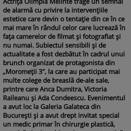
Actrița Olimpia Melinte trage un semnal
de alarmă cu privire la intervențiile
estetice care devin o tentație din ce în ce
mai mare în rândul celor care lucrează în
fața camerelor de filmat și fotografiat și
nu numai. Subiectul sensibili și de
actualitate a fost dezbătut în cadrul unui
brunch organizat de protagonista din
„Moromeții 3”, la care au participat mai
multe colege de breaslă de-ale sale,
printre care Anca Dumitra, Victoria
Raileanu și Ada Condeescu. Evenimentul
a avut loc la Galeria Galateca din
București și a avut drept invitat special
un medic primar în chirurgie plastică,