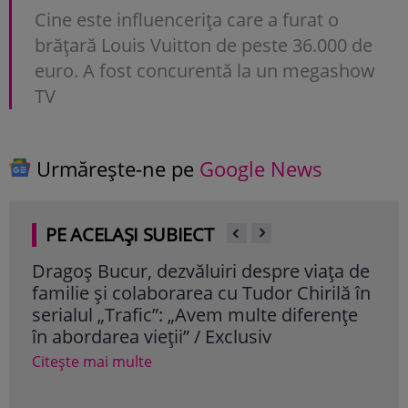
Cine este influencerița care a furat o
brățară Louis Vuitton de peste 36.000 de
euro. A fost concurentă la un megashow
TV
Urmărește-ne pe
Google News
PE ACELAȘI SUBIECT
Dragoș Bucur, dezvăluiri despre viața de
Cum
familie și colaborarea cu Tudor Chirilă în
vâr
serialul „Trafic”: „Avem multe diferențe
dor
în abordarea vieții” / Exclusiv
Cite
Citește mai multe