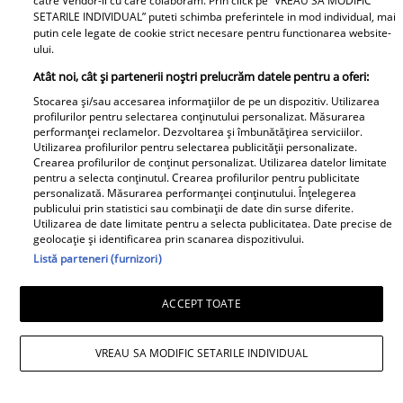
catre Vendor-ii cu care colaboram. Prin click pe “VREAU SA MODIFIC
apreciate modele din anii 90. A
SETARILE INDIVIDUAL” puteti schimba preferintele in mod individual, mai
fost decorată recent de
putin cele legate de cookie strict necesare pentru functionarea website-
Ministerul Culturii din Franța.
ului.
Foto
Atât noi, cât și partenerii noștri prelucrăm datele pentru a oferi:
Stocarea și/sau accesarea informațiilor de pe un dispozitiv. Utilizarea
profilurilor pentru selectarea conținutului personalizat. Măsurarea
performanței reclamelor. Dezvoltarea și îmbunătățirea serviciilor.
Utilizarea profilurilor pentru selectarea publicității personalizate.
Crearea profilurilor de conținut personalizat. Utilizarea datelor limitate
pentru a selecta conținutul. Crearea profilurilor pentru publicitate
personalizată. Măsurarea performanței conținutului. Înțelegerea
publicului prin statistici sau combinații de date din surse diferite.
Utilizarea de date limitate pentru a selecta publicitatea. Date precise de
Noi dezvăluiri despre relația
geolocație și identificarea prin scanarea dispozitivului.
actuală dintre Andreea Popescu
Listă parteneri (furnizori)
și Dan Alexa. Relația ei
extraconjugală cu antrenorul a
ACCEPT TOATE
dus la divorțul de Rareș Cojoc,
însă nimeni nu se aștepta la ce
VREAU SA MODIFIC SETARILE INDIVIDUAL
se întâmplă în prezent