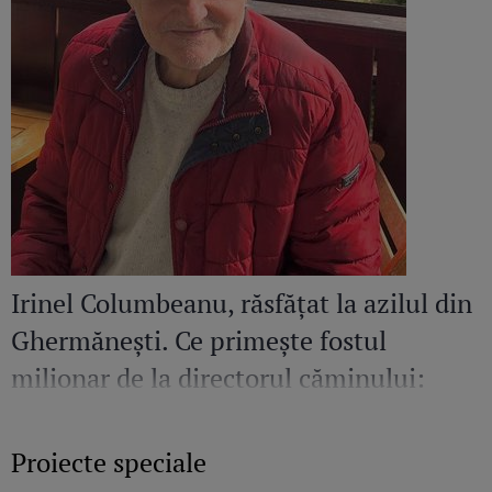
Irinel Columbeanu, răsfățat la azilul din
Ghermănești. Ce primește fostul
milionar de la directorul căminului:
„Văd cât de mult se bucură”
Proiecte speciale