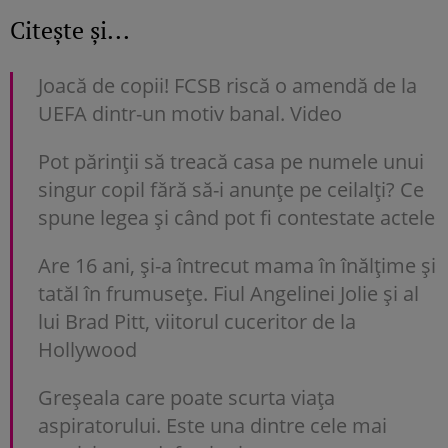
Citește și...
Joacă de copii! FCSB riscă o amendă de la
UEFA dintr-un motiv banal. Video
Pot părinții să treacă casa pe numele unui
singur copil fără să-i anunțe pe ceilalți? Ce
spune legea și când pot fi contestate actele
Are 16 ani, și-a întrecut mama în înălțime și
tatăl în frumusețe. Fiul Angelinei Jolie și al
lui Brad Pitt, viitorul cuceritor de la
Hollywood
Greșeala care poate scurta viața
aspiratorului. Este una dintre cele mai