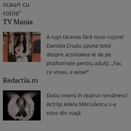
TV Mania
A rupt tăcerea fără nicio rușine!
Daniela Crudu spune totul
despre activitatea ei de pe
platformele pentru adulți: „Fac
ce vreau, e wow!”
Redactia.ro
Doliu imens în teatrul românesc!
Actrița Adela Mărculescu s-a
stins din viață