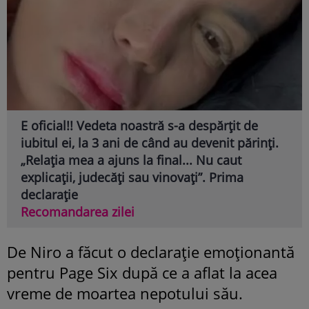
E oficial!! Vedeta noastră s-a despărțit de
iubitul ei, la 3 ani de când au devenit părinți.
„Relația mea a ajuns la final... Nu caut
explicații, judecăți sau vinovați”. Prima
declarație
Recomandarea zilei
De Niro a făcut o declarație emoționantă
pentru Page Six după ce a aflat la acea
vreme de moartea nepotului său.