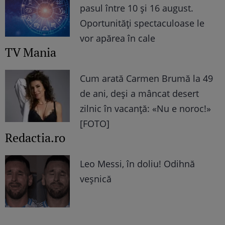
pasul între 10 și 16 august.
Oportunități spectaculoase le
vor apărea în cale
TV Mania
Cum arată Carmen Brumă la 49
de ani, deși a mâncat desert
zilnic în vacanță: «Nu e noroc!»
[FOTO]
Redactia.ro
Leo Messi, în doliu! Odihnă
veșnică