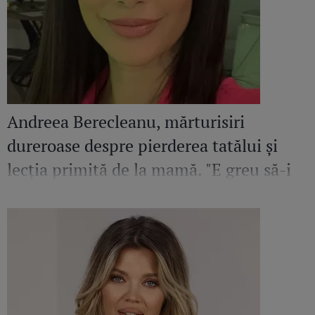
Andreea Berecleanu, mărturisiri
dureroase despre pierderea tatălui și
lecția primită de la mamă. "E greu să-i
egalez bunătatea și înțelepciunea"