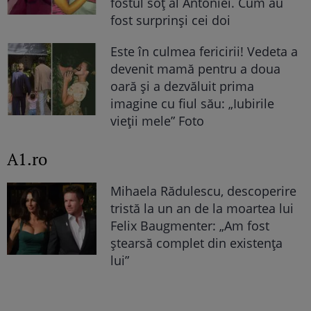
fostul soț al Antoniei. Cum au
fost surprinși cei doi
Este în culmea fericirii! Vedeta a
devenit mamă pentru a doua
oară și a dezvăluit prima
imagine cu fiul său: „Iubirile
vieții mele” Foto
A1.ro
Mihaela Rădulescu, descoperire
tristă la un an de la moartea lui
Felix Baugmenter: „Am fost
ștearsă complet din existența
lui”