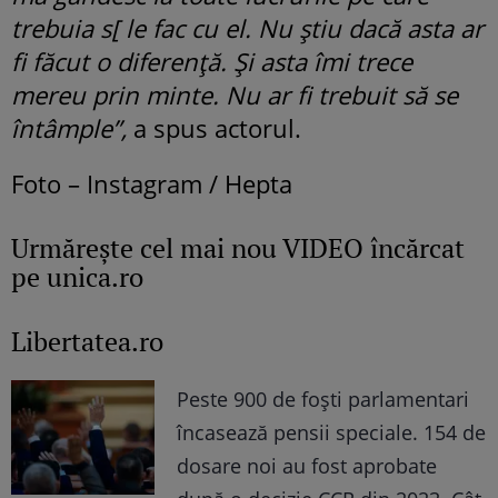
trebuia s[ le fac cu el. Nu știu dacă asta ar
fi făcut o diferență. Și asta îmi trece
mereu prin minte. Nu ar fi trebuit să se
întâmple”,
a spus actorul.
Foto – Instagram / Hepta
Urmăreşte cel mai nou VIDEO încărcat
pe unica.ro
Libertatea.ro
Peste 900 de foști parlamentari
încasează pensii speciale. 154 de
dosare noi au fost aprobate