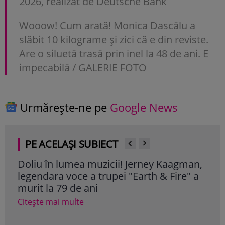
2026, realizat de Deutsche Bank
Wooow! Cum arată! Monica Dascălu a
slăbit 10 kilograme și zici că e din reviste.
Are o siluetă trasă prin inel la 48 de ani. E
impecabilă / GALERIE FOTO
Urmărește-ne pe
Google News
PE ACELAȘI SUBIECT
Doliu în lumea muzicii! Jerney Kaagman,
Fra
legendara voce a trupei "Earth & Fire" a
com
murit la 79 de ani
Cite
Citește mai multe