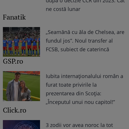
după o decizie CCR din 2023. Cât
ne costă lunar
Fanatik
„Seamănă cu ăla de Chelsea, are
fundul jos”. Noul transfer al
FCSB, subiect de caterincă
GSP.ro
Iubita internaționalului român a
furat toate privirile la
prezentarea din Scoția:
„Începutul unui nou capitol!”
Click.ro
3 zodii vor avea noroc la tot