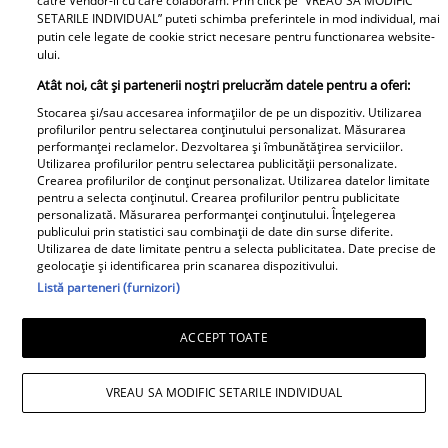
catre Vendor-ii cu care colaboram. Prin click pe “VREAU SA MODIFIC
SETARILE INDIVIDUAL” puteti schimba preferintele in mod individual, mai
putin cele legate de cookie strict necesare pentru functionarea website-
ului.
Atât noi, cât și partenerii noștri prelucrăm datele pentru a oferi:
Stocarea și/sau accesarea informațiilor de pe un dispozitiv. Utilizarea
profilurilor pentru selectarea conținutului personalizat. Măsurarea
performanței reclamelor. Dezvoltarea și îmbunătățirea serviciilor.
Utilizarea profilurilor pentru selectarea publicității personalizate.
Crearea profilurilor de conținut personalizat. Utilizarea datelor limitate
pentru a selecta conținutul. Crearea profilurilor pentru publicitate
personalizată. Măsurarea performanței conținutului. Înțelegerea
publicului prin statistici sau combinații de date din surse diferite.
Utilizarea de date limitate pentru a selecta publicitatea. Date precise de
geolocație și identificarea prin scanarea dispozitivului.
Saveta Bogdan, înșelată de 83 de ori
Listă parteneri (furnizori)
înainte de a divorța: „Și-a făcut listă cu
ACCEPT TOATE
femeile”
VREAU SA MODIFIC SETARILE INDIVIDUAL