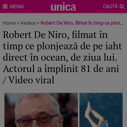
MENIU
CAUTĂ
Home
>
Vedete
>
Robert De Niro, filmat în timp ce plonjează de pe iaht direct în ocean, de ziua lui. Actorul a împlinit 81 de ani / Video viral
Robert De Niro, filmat în
timp ce plonjează de pe iaht
direct în ocean, de ziua lui.
Actorul a împlinit 81 de ani
/ Video viral