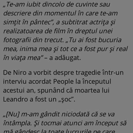
„Te-am iubit dincolo de cuvinte sau
descriere din momentul în care te-am
simțit în pântec”, a subtitrat actrița și
realizatoarea de film în dreptul unei
fotografii din trecut. „Tu ai fost bucuria
mea, inima mea și tot ce a fost pur și real
în viața mea”
– a adăugat.
De Niro a vorbit despre tragedie într-un
interviu acordat People la începutul
acestui an, spunând că moartea lui
Leandro a fost un „șoc”.
„[Nu] m-am gândit niciodată că se va
întâmpla. Și tocmai atunci am început să
mă gândesc la toate lucrurile pe care