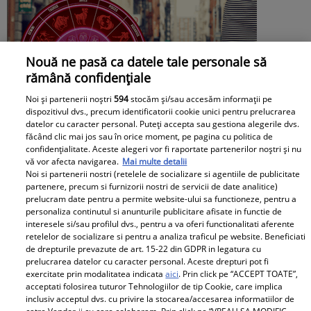
Nouă ne pasă ca datele tale personale să
rămână confidențiale
Noi și partenerii noștri
594
stocăm și/sau accesăm informații pe
dispozitivul dvs., precum identificatorii cookie unici pentru prelucrarea
datelor cu caracter personal. Puteți accepta sau gestiona alegerile dvs.
făcând clic mai jos sau în orice moment, pe pagina cu politica de
Horoscop 9 august 2026. Zi decisivă.
confidențialitate. Aceste alegeri vor fi raportate partenerilor noștri și nu
vă vor afecta navigarea.
Mai multe detalii
Destinul se rearanjează în favoarea unei
Noi si partenerii nostri (retelele de socializare si agentiile de publicitate
partenere, precum si furnizorii nostri de servicii de date analitice)
zodii. Posibilitățile se deschid în fața ei
prelucram date pentru a permite website-ului sa functioneze, pentru a
personaliza continutul si anunturile publicitare afisate in functie de
interesele si/sau profilul dvs., pentru a va oferi functionalitati aferente
retelelor de socializare si pentru a analiza traficul pe website. Beneficiati
de drepturile prevazute de art. 15-22 din GDPR in legatura cu
prelucrarea datelor cu caracter personal. Aceste drepturi pot fi
exercitate prin modalitatea indicata
aici
. Prin click pe “ACCEPT TOATE”,
acceptati folosirea tuturor Tehnologiilor de tip Cookie, care implica
inclusiv acceptul dvs. cu privire la stocarea/accesarea informatiilor de