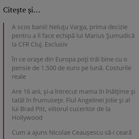
Citește și...
A scos banii! Neluțu Varga, prima decizie
pentru a îi face echipă lui Marius Șumudică
la CFR Cluj. Exclusiv
În ce orașe din Europa poți trăi bine cu o
pensie de 1.500 de euro pe lună. Costurile
reale
Are 16 ani, și-a întrecut mama în înălțime și
tatăl în frumusețe. Fiul Angelinei Jolie și al
lui Brad Pitt, viitorul cuceritor de la
Hollywood
Cum a ajuns Nicolae Ceaușescu să-i ceară