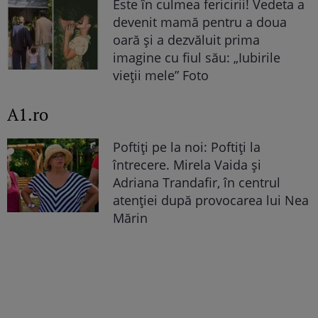
Este în culmea fericirii! Vedeta a
devenit mamă pentru a doua
oară și a dezvăluit prima
imagine cu fiul său: „Iubirile
vieții mele” Foto
A1.ro
Poftiți pe la noi: Poftiți la
întrecere. Mirela Vaida și
Adriana Trandafir, în centrul
atenției după provocarea lui Nea
Mărin