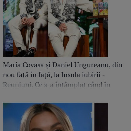
Maria Covasa și Daniel Ungureanu, din
nou față în față, la Insula iubirii -
Reuniuni. Ce s-a întâmplat când în
platou a apărut iubita fostului
concurent