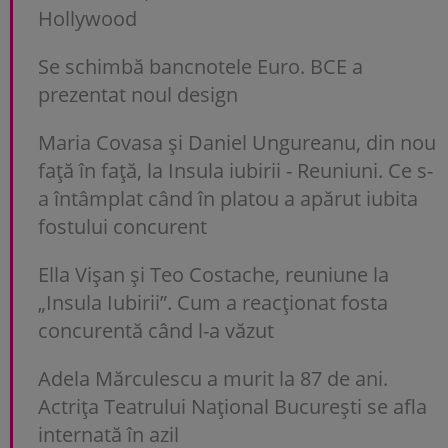
Hollywood
Se schimbă bancnotele Euro. BCE a
prezentat noul design
Maria Covasa și Daniel Ungureanu, din nou
față în față, la Insula iubirii - Reuniuni. Ce s-
a întâmplat când în platou a apărut iubita
fostului concurent
Ella Vișan și Teo Costache, reuniune la
„Insula Iubirii”. Cum a reacționat fosta
concurentă când l-a văzut
Adela Mărculescu a murit la 87 de ani.
Actrița Teatrului Național București se afla
internată în azil