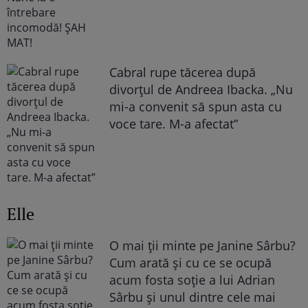
Cabral rupe tăcerea după
divorțul de Andreea Ibacka. „Nu
mi-a convenit să spun asta cu
voce tare. M-a afectat”
Elle
O mai ții minte pe Janine Sârbu?
Cum arată și cu ce se ocupă
acum fosta soție a lui Adrian
Sârbu și unul dintre cele mai