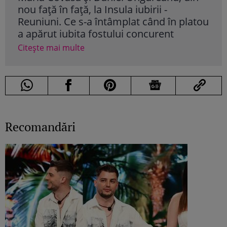
nou față în față, la Insula iubirii -
„Ins
Reuniuni. Ce s-a întâmplat când în platou
con
a apărut iubita fostului concurent
Cite
Citește mai multe
Recomandări