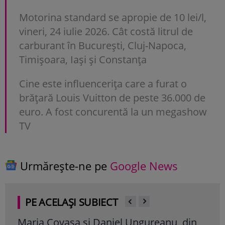
Motorina standard se apropie de 10 lei/l,
vineri, 24 iulie 2026. Cât costă litrul de
carburant în București, Cluj-Napoca,
Timișoara, Iași și Constanța
Cine este influencerița care a furat o
brățară Louis Vuitton de peste 36.000 de
euro. A fost concurentă la un megashow
TV
Urmărește-ne pe
Google News
PE ACELAȘI SUBIECT
Maria Covasa și Daniel Ungureanu, din
Ell