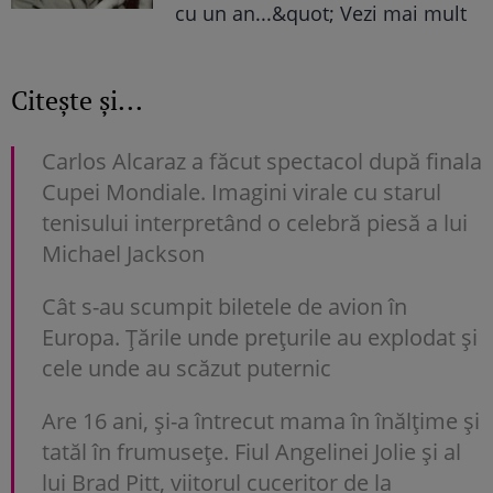
cu un an...&quot; Vezi mai mult
Citește și...
Carlos Alcaraz a făcut spectacol după finala
Cupei Mondiale. Imagini virale cu starul
tenisului interpretând o celebră piesă a lui
Michael Jackson
Cât s-au scumpit biletele de avion în
Europa. Țările unde prețurile au explodat și
cele unde au scăzut puternic
Are 16 ani, și-a întrecut mama în înălțime și
tatăl în frumusețe. Fiul Angelinei Jolie și al
lui Brad Pitt, viitorul cuceritor de la