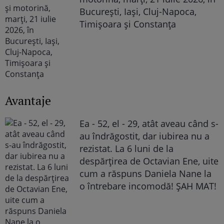
București, Iași, Cluj-Napoca,
Timișoara și Constanța
Avantaje
Ea - 52, el - 29, atât aveau când s-
au îndrăgostit, dar iubirea nu a
rezistat. La 6 luni de la
despărțirea de Octavian Ene, uite
cum a răspuns Daniela Nane la
o întrebare incomodă! ȘAH MAT!