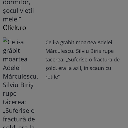
Click.ro
Ce i-a grăbit moartea Adelei
Mărculescu. Silviu Biriș rupe
tăcerea: „Suferise o fractură de
șold, era la azil, în scaun cu
rotile”