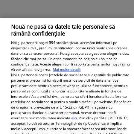
Nouă ne pasă ca datele tale personale să
rămână confidențiale
Noi și partenerii noștri
594
stocăm și/sau accesăm informații pe
dispozitivul dvs., precum identificatorii cookie unici pentru prelucrarea
datelor cu caracter personal. Puteți accepta sau gestiona alegerile dvs.
făcând clic mai jos sau în orice moment, pe pagina cu politica de
confidențialitate. Aceste alegeri vor fi raportate partenerilor noștri și nu
vă vor afecta navigarea.
Mai multe detalii
Noi si partenerii nostri (retelele de socializare si agentiile de publicitate
partenere, precum si furnizorii nostri de servicii de date analitice)
prelucram date pentru a permite website-ului sa functioneze, pentru a
personaliza continutul si anunturile publicitare afisate in functie de
interesele si/sau profilul dvs., pentru a va oferi functionalitati aferente
retelelor de socializare si pentru a analiza traficul pe website. Beneficiati
de drepturile prevazute de art. 15-22 din GDPR in legatura cu
prelucrarea datelor cu caracter personal. Aceste drepturi pot fi
exercitate prin modalitatea indicata
aici
. Prin click pe “ACCEPT TOATE”,
acceptati folosirea tuturor Tehnologiilor de tip Cookie, care implica
inclusiv acceptul dvs. cu privire la stocarea/accesarea informatiilor de