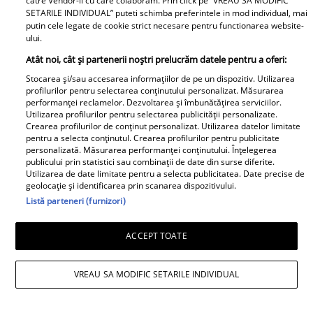
catre Vendor-ii cu care colaboram. Prin click pe “VREAU SA MODIFIC
SETARILE INDIVIDUAL” puteti schimba preferintele in mod individual, mai
putin cele legate de cookie strict necesare pentru functionarea website-
ului.
Atât noi, cât și partenerii noștri prelucrăm datele pentru a oferi:
Stocarea și/sau accesarea informațiilor de pe un dispozitiv. Utilizarea
profilurilor pentru selectarea conținutului personalizat. Măsurarea
Adela Mărculescu a murit la 87 de ani.
performanței reclamelor. Dezvoltarea și îmbunătățirea serviciilor.
Utilizarea profilurilor pentru selectarea publicității personalizate.
Actrița Teatrului Național București se
Crearea profilurilor de conținut personalizat. Utilizarea datelor limitate
pentru a selecta conținutul. Crearea profilurilor pentru publicitate
afla internată în azil
personalizată. Măsurarea performanței conținutului. Înțelegerea
publicului prin statistici sau combinații de date din surse diferite.
Utilizarea de date limitate pentru a selecta publicitatea. Date precise de
geolocație și identificarea prin scanarea dispozitivului.
Listă parteneri (furnizori)
ACCEPT TOATE
VREAU SA MODIFIC SETARILE INDIVIDUAL