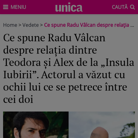
MENIU
CAUTĂ
Home
>
Vedete
>
Ce spune Radu Vâlcan despre relația dintre Teodora și Alex de la „Insula Iubirii”. Actorul a văzut cu ochii lui ce se petrece între cei doi
Ce spune Radu Vâlcan
despre relația dintre
Teodora și Alex de la „Insula
Iubirii”. Actorul a văzut cu
ochii lui ce se petrece între
cei doi