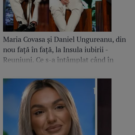
Maria Covasa și Daniel Ungureanu, din
nou față în față, la Insula iubirii -
Reuniuni. Ce s-a întâmplat când în
platou a apărut iubita fostului
concurent