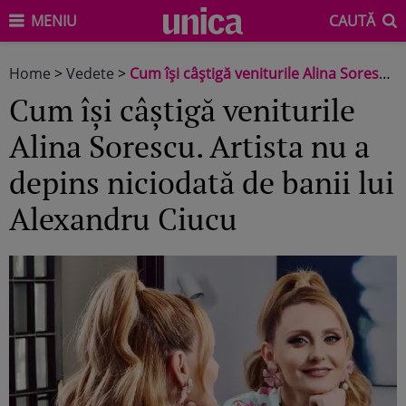
MENIU
CAUTĂ
Home
>
Vedete
>
Cum își câștigă veniturile Alina Sorescu. Artista nu a depins niciodată de banii lui Alexandru Ciucu
Cum își câștigă veniturile
Alina Sorescu. Artista nu a
depins niciodată de banii lui
Alexandru Ciucu