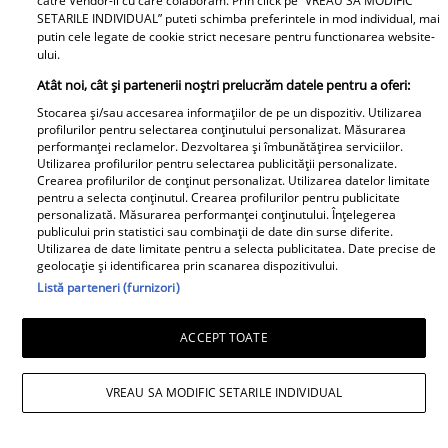
catre Vendor-ii cu care colaboram. Prin click pe “VREAU SA MODIFIC
SETARILE INDIVIDUAL” puteti schimba preferintele in mod individual, mai
putin cele legate de cookie strict necesare pentru functionarea website-
ului.
Atât noi, cât și partenerii noștri prelucrăm datele pentru a oferi:
Stocarea și/sau accesarea informațiilor de pe un dispozitiv. Utilizarea
profilurilor pentru selectarea conținutului personalizat. Măsurarea
performanței reclamelor. Dezvoltarea și îmbunătățirea serviciilor.
Utilizarea profilurilor pentru selectarea publicității personalizate.
Crearea profilurilor de conținut personalizat. Utilizarea datelor limitate
pentru a selecta conținutul. Crearea profilurilor pentru publicitate
personalizată. Măsurarea performanței conținutului. Înțelegerea
publicului prin statistici sau combinații de date din surse diferite.
Utilizarea de date limitate pentru a selecta publicitatea. Date precise de
geolocație și identificarea prin scanarea dispozitivului.
Listă parteneri (furnizori)
ACCEPT TOATE
VREAU SA MODIFIC SETARILE INDIVIDUAL