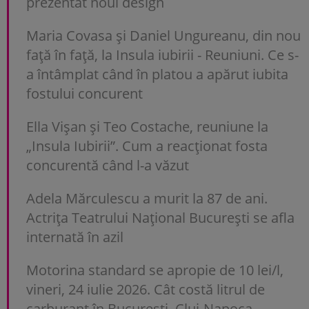
prezentat noul design
Maria Covasa și Daniel Ungureanu, din nou
față în față, la Insula iubirii - Reuniuni. Ce s-
a întâmplat când în platou a apărut iubita
fostului concurent
Ella Vișan și Teo Costache, reuniune la
„Insula Iubirii”. Cum a reacționat fosta
concurentă când l-a văzut
Adela Mărculescu a murit la 87 de ani.
Actrița Teatrului Național București se afla
internată în azil
Motorina standard se apropie de 10 lei/l,
vineri, 24 iulie 2026. Cât costă litrul de
carburant în București, Cluj-Napoca,