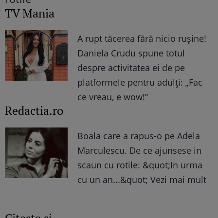
TV Mania
A rupt tăcerea fără nicio rușine!
Daniela Crudu spune totul
despre activitatea ei de pe
platformele pentru adulți: „Fac
ce vreau, e wow!”
Redactia.ro
Boala care a rapus-o pe Adela
Marculescu. De ce ajunsese in
scaun cu rotile: &quot;In urma
cu un an...&quot; Vezi mai mult