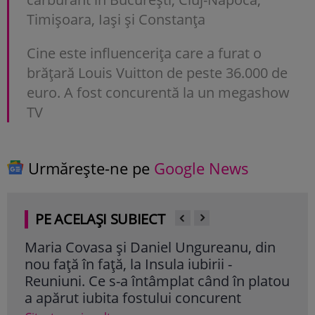
Timișoara, Iași și Constanța
Cine este influencerița care a furat o
brățară Louis Vuitton de peste 36.000 de
euro. A fost concurentă la un megashow
TV
Urmărește-ne pe
Google News
PE ACELAȘI SUBIECT
Maria Covasa și Daniel Ungureanu, din
Ell
nou față în față, la Insula iubirii -
„Ins
Reuniuni. Ce s-a întâmplat când în platou
con
a apărut iubita fostului concurent
Cite