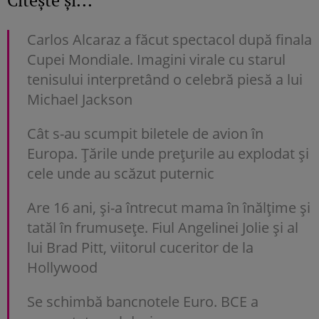
Citește și...
Carlos Alcaraz a făcut spectacol după finala
Cupei Mondiale. Imagini virale cu starul
tenisului interpretând o celebră piesă a lui
Michael Jackson
Cât s-au scumpit biletele de avion în
Europa. Țările unde prețurile au explodat și
cele unde au scăzut puternic
Are 16 ani, și-a întrecut mama în înălțime și
tatăl în frumusețe. Fiul Angelinei Jolie și al
lui Brad Pitt, viitorul cuceritor de la
Hollywood
Se schimbă bancnotele Euro. BCE a