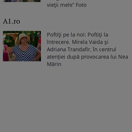
vieții mele” Foto
A1.ro
Poftiți pe la noi: Poftiți la
întrecere. Mirela Vaida și
Adriana Trandafir, în centrul
atenției după provocarea lui Nea
Mărin