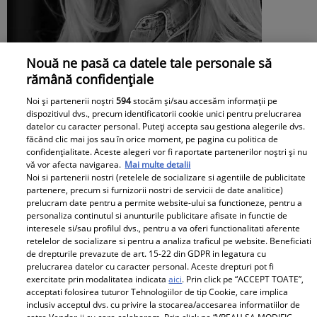
Nouă ne pasă ca datele tale personale să
rămână confidențiale
Mesaj emoționant pentru Denisa
Noi și partenerii noștri
594
stocăm și/sau accesăm informații pe
Răducu, la 9 ani de la moartea artistei:
dispozitivul dvs., precum identificatorii cookie unici pentru prelucrarea
datelor cu caracter personal. Puteți accepta sau gestiona alegerile dvs.
„Vocea Denisei s-a stins, dar ecoul ei
făcând clic mai jos sau în orice moment, pe pagina cu politica de
continuă să răsune”
confidențialitate. Aceste alegeri vor fi raportate partenerilor noștri și nu
vă vor afecta navigarea.
Mai multe detalii
Noi si partenerii nostri (retelele de socializare si agentiile de publicitate
partenere, precum si furnizorii nostri de servicii de date analitice)
prelucram date pentru a permite website-ului sa functioneze, pentru a
personaliza continutul si anunturile publicitare afisate in functie de
interesele si/sau profilul dvs., pentru a va oferi functionalitati aferente
retelelor de socializare si pentru a analiza traficul pe website. Beneficiati
de drepturile prevazute de art. 15-22 din GDPR in legatura cu
prelucrarea datelor cu caracter personal. Aceste drepturi pot fi
exercitate prin modalitatea indicata
aici
. Prin click pe “ACCEPT TOATE”,
acceptati folosirea tuturor Tehnologiilor de tip Cookie, care implica
inclusiv acceptul dvs. cu privire la stocarea/accesarea informatiilor de