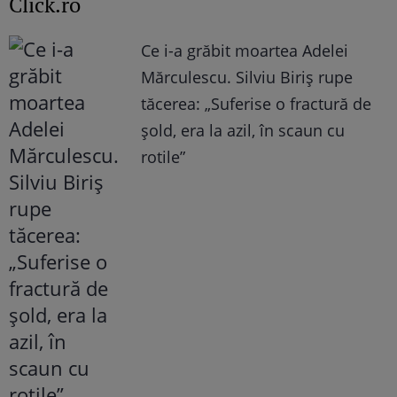
Click.ro
Ce i-a grăbit moartea Adelei
Mărculescu. Silviu Biriș rupe
tăcerea: „Suferise o fractură de
șold, era la azil, în scaun cu
rotile”