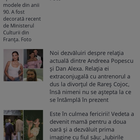
Noi dezvăluiri despre relația
actuală dintre Andreea Popescu
și Dan Alexa. Relația ei
extraconjugală cu antrenorul a
dus la divorțul de Rareș Cojoc,
însă nimeni nu se aștepta la ce
se întâmplă în prezent
Este în culmea fericirii! Vedeta a
devenit mamă pentru a doua
oară și a dezvăluit prima
imagine cu fiul său: „Iubirile