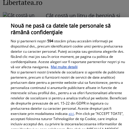
Libertatea.ro
Cât costă un litru de benzină și
motorină, marți, 21 iulie 2026, în
Nouă ne pasă ca datele tale personale să
București, Iași, Cluj-Napoca,
rămână confidențiale
Timișoara și Constanța
Noi și partenerii noștri
594
stocăm și/sau accesăm informații pe
dispozitivul dvs., precum identificatorii cookie unici pentru prelucrarea
datelor cu caracter personal. Puteți accepta sau gestiona alegerile dvs.
făcând clic mai jos sau în orice moment, pe pagina cu politica de
confidențialitate. Aceste alegeri vor fi raportate partenerilor noștri și nu
vă vor afecta navigarea.
Mai multe detalii
Noi si partenerii nostri (retelele de socializare si agentiile de publicitate
partenere, precum si furnizorii nostri de servicii de date analitice)
Avantaje
prelucram date pentru a permite website-ului sa functioneze, pentru a
personaliza continutul si anunturile publicitare afisate in functie de
interesele si/sau profilul dvs., pentru a va oferi functionalitati aferente
Ea - 52, el - 29, atât aveau când s-
retelelor de socializare si pentru a analiza traficul pe website. Beneficiati
au îndrăgostit, dar iubirea nu a
de drepturile prevazute de art. 15-22 din GDPR in legatura cu
rezistat. La 6 luni de la
prelucrarea datelor cu caracter personal. Aceste drepturi pot fi
exercitate prin modalitatea indicata
aici
. Prin click pe “ACCEPT TOATE”,
despărțirea de Octavian Ene, uite
acceptati folosirea tuturor Tehnologiilor de tip Cookie, care implica
cum a răspuns Daniela Nane la
inclusiv acceptul dvs. cu privire la stocarea/accesarea informatiilor de