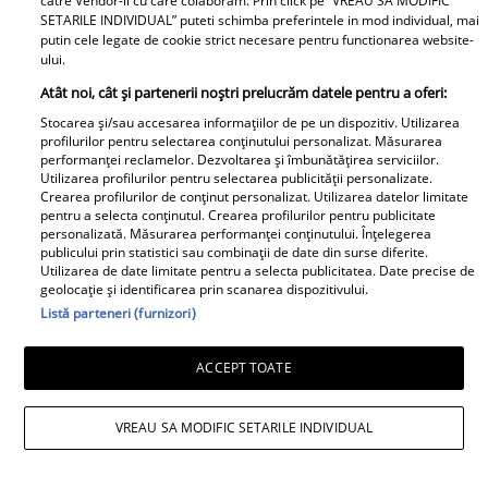
catre Vendor-ii cu care colaboram. Prin click pe “VREAU SA MODIFIC
o întrebare incomodă! ȘAH MAT!
SETARILE INDIVIDUAL” puteti schimba preferintele in mod individual, mai
putin cele legate de cookie strict necesare pentru functionarea website-
ului.
Atât noi, cât și partenerii noștri prelucrăm datele pentru a oferi:
Stocarea și/sau accesarea informațiilor de pe un dispozitiv. Utilizarea
profilurilor pentru selectarea conținutului personalizat. Măsurarea
performanței reclamelor. Dezvoltarea și îmbunătățirea serviciilor.
Utilizarea profilurilor pentru selectarea publicității personalizate.
Crearea profilurilor de conținut personalizat. Utilizarea datelor limitate
Cabral rupe tăcerea după
pentru a selecta conținutul. Crearea profilurilor pentru publicitate
divorțul de Andreea Ibacka. „Nu
personalizată. Măsurarea performanței conținutului. Înțelegerea
publicului prin statistici sau combinații de date din surse diferite.
mi-a convenit să spun asta cu
Utilizarea de date limitate pentru a selecta publicitatea. Date precise de
voce tare. M-a afectat”
geolocație și identificarea prin scanarea dispozitivului.
Listă parteneri (furnizori)
ACCEPT TOATE
Elle
VREAU SA MODIFIC SETARILE INDIVIDUAL
O mai ții minte pe Janine Sârbu?