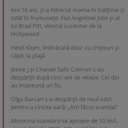
Are 16 ani, și-a întrecut mama în înălțime și
tatăl în frumusețe. Fiul Angelinei Jolie și al
lui Brad Pitt, viitorul cuceritor de la
Hollywood
Heidi Klum, îmbrăcată doar cu chipsuri și
cățel, la plajă
Jessie J și Chanan Safir Colman s-au
despărțit după cinci ani de relație. Cei doi
au împreună un fiu
Olga Barcari s-a despărțit de noul iubit
pentru a cincea oară: „Am făcut scandal”
Motorina standard se apropie de 10 lei/l,