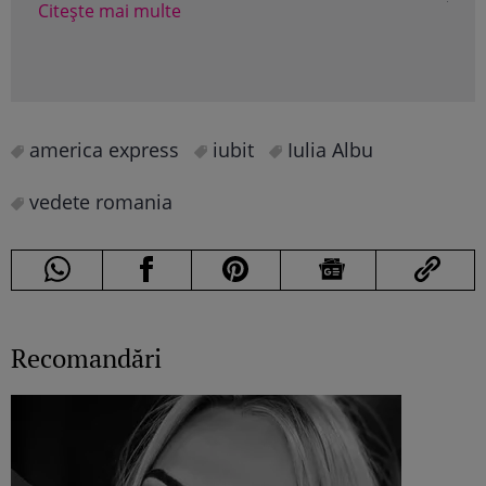
în a
Citește mai multe
Cite
america express
iubit
Iulia Albu
vedete romania
Recomandări