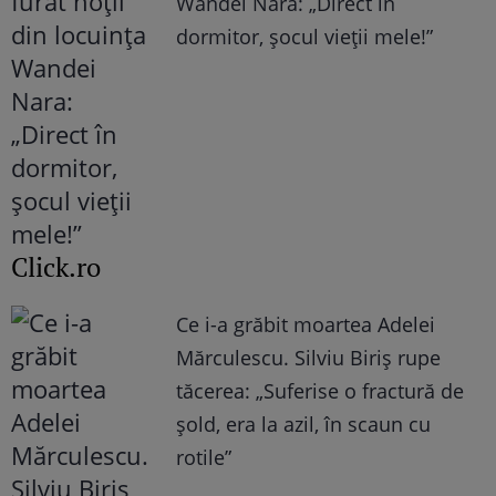
Wandei Nara: „Direct în
dormitor, șocul vieții mele!”
Click.ro
Ce i-a grăbit moartea Adelei
Mărculescu. Silviu Biriș rupe
tăcerea: „Suferise o fractură de
șold, era la azil, în scaun cu
rotile”