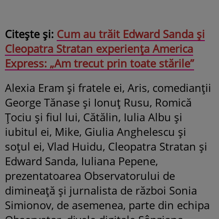
Citește și:
Cum au trăit Edward Sanda și
Cleopatra Stratan experiența America
Express: „Am trecut prin toate stările”
Alexia Eram și fratele ei, Aris, comedianții
George Tănase și Ionuț Rusu, Romică
Țociu și fiul lui, Cătălin, Iulia Albu și
iubitul ei, Mike, Giulia Anghelescu și
soțul ei, Vlad Huidu, Cleopatra Stratan și
Edward Sanda, Iuliana Pepene,
prezentatoarea Observatorului de
dimineață și jurnalista de război Sonia
Simionov, de asemenea, parte din echipa