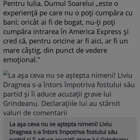
Pentru Iulia, Dumul Soarelui „este o
experiență pe care nu o poți cumpăra cu
bani; oricât ai fi de bogat, nu-ți poți
cumpăra intrarea în America Express și
cred că, pentru oricine ar fi aici, ar fi un
mare câștig, din punct de vedere
emoțional.”
La așa ceva nu se aștepta nimeni! Liviu
Dragnea s-a întors împotriva fostului său
partid și îi aduce acuzații grave lui Grindeanu.