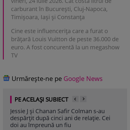
vineri, 24 iulie 2026. Cât costă litrul de
carburant în București, Cluj-Napoca,
Timișoara, Iași și Constanța
Cine este influencerița care a furat o
brățară Louis Vuitton de peste 36.000 de
euro. A fost concurentă la un megashow
TV
Urmărește-ne pe
Google News
PE ACELAȘI SUBIECT
Jessie J și Chanan Safir Colman s-au
Dra
despărțit după cinci ani de relație. Cei
fam
doi au împreună un fiu
ser