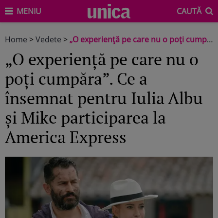
MENIU
CAUTĂ
Home
>
Vedete
>
„O experiență pe care nu o poți cumpăra”. Ce a însemnat pentru Iulia Albu și Mike participarea la America Express
„O experiență pe care nu o
poți cumpăra”. Ce a
însemnat pentru Iulia Albu
și Mike participarea la
America Express