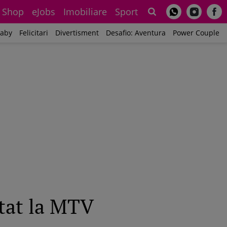
Shop
eJobs
Imobiliare
Sport
Sh
aby
Felicitari
Divertisment
Desafio: Aventura
Power Couple
ntat la MTV