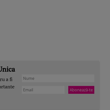
Unica
u a fi
ortante