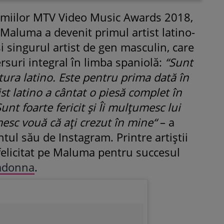
remiilor MTV Video Music Awards 2018,
 Maluma a devenit primul artist latino-
 singurul artist de gen masculin, care
rsuri integral în limba spaniolă:
“Sunt
ltura latino. Este pentru prima dată în
ROMÂNEŞTI
VEDETE
st latino a cântat o piesă complet în
Fiica Iuliei Albu și a lui Mihai 
Sunt foarte fericit și Îi mulțumesc lui
strălucit la banchet. Mikaela a
sc vouă că ați crezut în mine“
purtat o rochie creată de cele
– a
mamă și i-a împrumutat panto
ul său de Instagram. Printre artiștii
Valentino: „M-am simțit ca o
 felicitat pe Maluma pentru succesul
prințesă”
donna
.