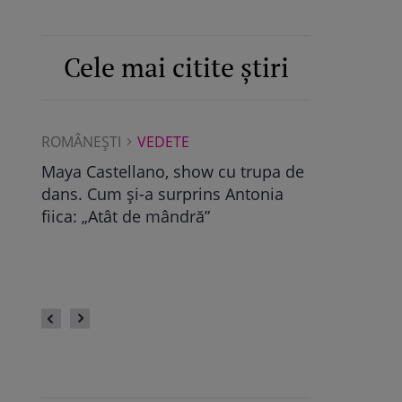
Cele mai citite știri
ROMÂNEŞTI
VEDETE
ROMÂNEŞTI
Albu a
Maya Castellano, show cu trupa de
Ce a găsit D
dans. Cum și-a surprins Antonia
Pop, viitoare
bra
fiica: „Atât de mândră”
vechile relaț
fii
fie calmă” /