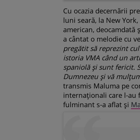
Cu ocazia decernării p
luni seară, la New York,
american, deocamdată și
a cântat o melodie cu ve
pregătit să reprezint cu
istoria VMA când un arti
spaniolă și sunt fericit. 
Dumnezeu și vă mulțume
transmis Maluma pe cont
internaționali care l-au
fulminant s-a aflat și
Ma