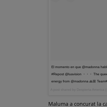
El momento en que @madonna habl
#Repost @luavision ・・・ The queen
energy from @madonna 🙏🏼 Team
A post shared by
Despierta America
(
Maluma a concurat la c