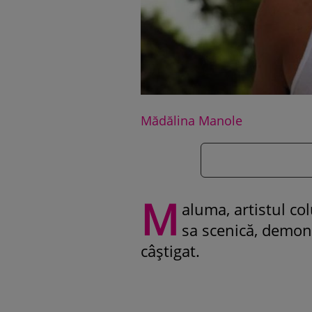
Mădălina Manole
M
aluma, artistul co
sa scenică, demons
câștigat.