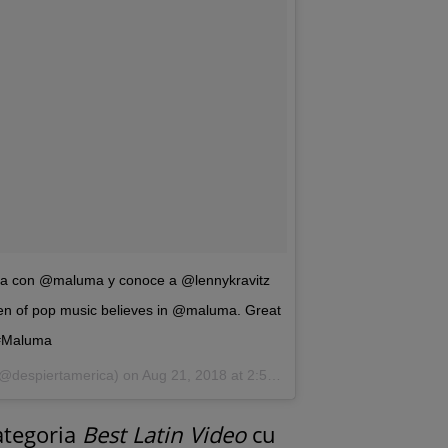
a con @maluma y conoce a @lennykravitz
 of pop music believes in @maluma. Great
#Maluma
@despiertamerica) on
Aug 21, 2018 at 2:58am PDT
ategoria
Best Latin Video
cu