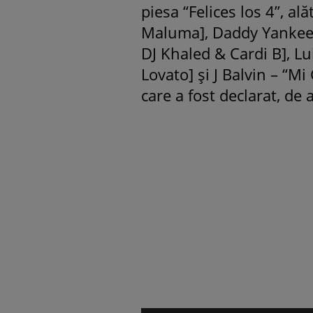
piesa “Felices los 4”, ală
Maluma], Daddy Yankee –
DJ Khaled & Cardi B], Lu
Lovato] și J Balvin – “Mi 
care a fost declarat, de a