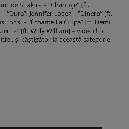
turi de Shakira – “Chantaje” [ft.
 “Dura”, Jennifer Lopez – “Dinero” [ft.
is Fonsi – “Échame La Culpa” [ft. Demi
Gente” [ft. Willy William] – videoclip
ltfel, și câștigător la această categorie.