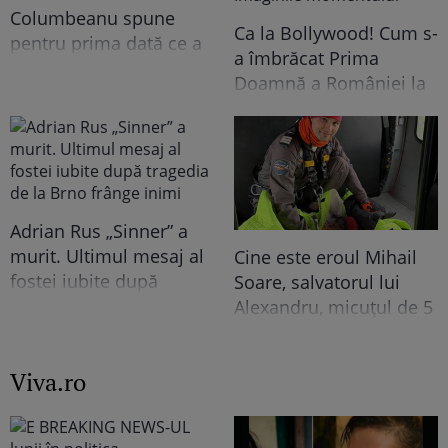
Columbeanu spune
Ca la Bollywood! Cum s-
pentru prima dată ce a
a îmbrăcat Prima
trăit în vila de la
Doamnă a României la
Izvorani. Ce nu s-a văzut
întâlnirea cu președinta
niciodată la TV: ”Eu am
Indiei la București.
cunoscut o altă latură a
Niciodată nu a fost atât
relației lor. În casă era o
de îndrăzneață!
atmosferă..."
Imaginile momentului
Adrian Rus „Sinner” a
murit. Ultimul mesaj al
Cine este eroul Mihail
fostei iubite după
Soare, salvatorul lui
tragedia de la Brno
Alexandru, micuțul de 5
frânge inimi
ani dispărut 3 zile în
pădure. Ce spune
Viva.ro
despre copiii lui