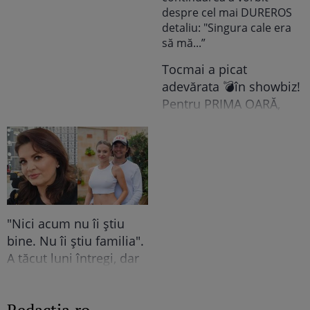
colegii lui nu se
așteptau să-l audă. Într-
o mișcare FULGER,
liderul PSD tocmai a dat
Tocmai a picat
o veste importantă
adevărata 💣în showbiz!
Pentru PRIMA OARĂ,
Cabral rupe tăcerea
despre DIVORȚUL de
Andreea Ibacka, iar ce a
putut face public a
stârnit valuri și valuri de
reacții: "M-a atins mai
"Nici acum nu îi știu
tare decât mi-ar fi
bine. Nu îi știu familia".
plăcut să cred. Nu mi-a
A tăcut luni întregi, dar
convenit să..." Iar în
acum Gina Matache a
continuarea a vorbit
spus adevărul despre
despre cel mai