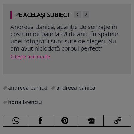
PE ACELAȘI SUBIECT
Andreea Bănică, apariție de senzație în
Andr
costum de baie la 48 de ani: „În spatele
aer
unei fotografii sunt sute de alegeri. Nu
Cite
am avut niciodată corpul perfect”
Citește mai multe
andreea banica
andreea bănică
horia brenciu