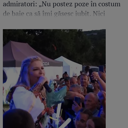
admiratori: „Nu postez poze în costum
de baie ca să îmi găsesc iubit. Nici
amant”