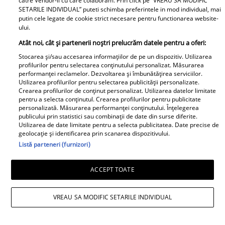
catre Vendor-ii cu care colaboram. Prin click pe “VREAU SA MODIFIC
SETARILE INDIVIDUAL” puteti schimba preferintele in mod individual, mai
printr-un mesaj dureros
putin cele legate de cookie strict necesare pentru functionarea website-
ului.
Retete
Atât noi, cât și partenerii noștri prelucrăm datele pentru a oferi:
Stocarea și/sau accesarea informațiilor de pe un dispozitiv. Utilizarea
profilurilor pentru selectarea conținutului personalizat. Măsurarea
performanței reclamelor. Dezvoltarea și îmbunătățirea serviciilor.
Utilizarea profilurilor pentru selectarea publicității personalizate.
Crearea profilurilor de conținut personalizat. Utilizarea datelor limitate
pentru a selecta conținutul. Crearea profilurilor pentru publicitate
personalizată. Măsurarea performanței conținutului. Înțelegerea
publicului prin statistici sau combinații de date din surse diferite.
Salată de dovlecei cu
Înghețată de pepene
Utilizarea de date limitate pentru a selecta publicitatea. Date precise de
geolocație și identificarea prin scanarea dispozitivului.
iaurt și usturoi – rețeta
roșu - desertul verii
Listă parteneri (furnizori)
perfectă pentru vară
pentru toată familia
ACCEPT TOATE
VREAU SA MODIFIC SETARILE INDIVIDUAL