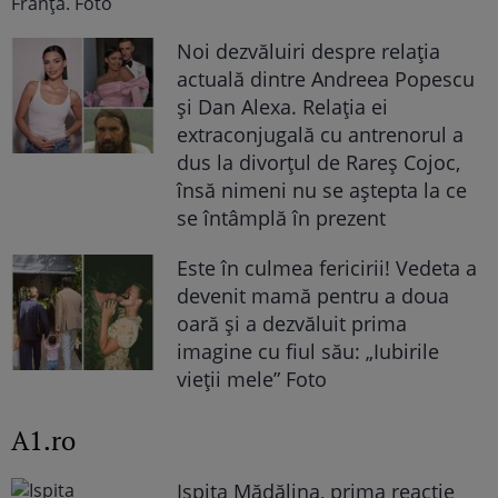
Noi dezvăluiri despre relația
actuală dintre Andreea Popescu
și Dan Alexa. Relația ei
extraconjugală cu antrenorul a
dus la divorțul de Rareș Cojoc,
însă nimeni nu se aștepta la ce
se întâmplă în prezent
Este în culmea fericirii! Vedeta a
devenit mamă pentru a doua
oară și a dezvăluit prima
imagine cu fiul său: „Iubirile
vieții mele” Foto
A1.ro
Ispita Mădălina, prima reacție