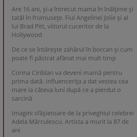
Are 16 ani, și-a întrecut mama în înălțime și
tatăl în frumusețe. Fiul Angelinei Jolie și al
lui Brad Pitt, viitorul cuceritor de la
Hollywood
De ce se întărește zahărul în borcan și cum
poate fi păstrat afânat mai mult timp
Corina Ciriblan va deveni mamă pentru
prima dată. Influencerița a dat vestea cea
mare la câteva luni după ce a pierdut o
sarcină
Imagini sfâșietoare de la priveghiul celebrei
Adela Mărculescu. Artista a murit la 87 de
ani