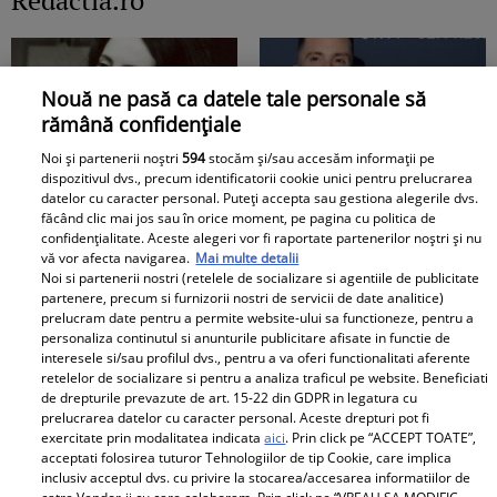
Redactia.ro
relația cu GINERELE EI,
DUREROS detaliu:
Radu Siffredi. Nimeni
"Singura cale era să
nu se aștepta să scoată
mă...”
la iveală și ACEST
Nouă ne pasă ca datele tale personale să
AMĂNUNT ce i-a lăsat
rămână confidențiale
pe mulți fără replică:
Noi și partenerii noștri
594
stocăm și/sau accesăm informații pe
"M-am lămurit"
dispozitivul dvs., precum identificatorii cookie unici pentru prelucrarea
Boala care a rapus-o pe
Primele cuvinte ale
datelor cu caracter personal. Puteți accepta sau gestiona alegerile dvs.
Adela Marculescu. De
mamei lui Rares Cojoc
făcând clic mai jos sau în orice moment, pe pagina cu politica de
confidențialitate. Aceste alegeri vor fi raportate partenerilor noștri și nu
ce ajunsese in scaun cu
dupa divortul de
vă vor afecta navigarea.
Mai multe detalii
rotile: &quot;In urma cu
Andreea Popescu. Ce i-a
Noi si partenerii nostri (retelele de socializare si agentiile de publicitate
partenere, precum si furnizorii nostri de servicii de date analitice)
un an...&quot; Vezi mai
comentat public fostei
prelucram date pentru a permite website-ului sa functioneze, pentru a
mult
nurori
personaliza continutul si anunturile publicitare afisate in functie de
interesele si/sau profilul dvs., pentru a va oferi functionalitati aferente
retelelor de socializare si pentru a analiza traficul pe website. Beneficiati
de drepturile prevazute de art. 15-22 din GDPR in legatura cu
Surpriză în showbiz-ul
prelucrarea datelor cu caracter personal. Aceste drepturi pot fi
românesc! Valentin
Doliu în familia lui Miraj
exercitate prin modalitatea indicata
aici
. Prin click pe “ACCEPT TOATE”,
acceptati folosirea tuturor Tehnologiilor de tip Cookie, care implica
Sanfira și Codruța Filip,
Tzunami! Fiica artistului
inclusiv acceptul dvs. cu privire la stocarea/accesarea informatiilor de
împreună ....
și-a luat rămas-bun