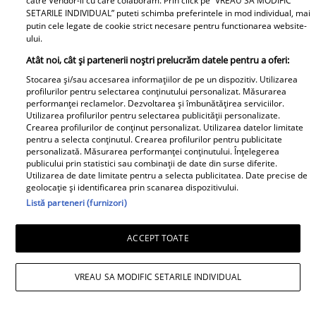
catre Vendor-ii cu care colaboram. Prin click pe “VREAU SA MODIFIC
parte de belșug din plin
ce ajunsese in scaun cu
SETARILE INDIVIDUAL” puteti schimba preferintele in mod individual, mai
putin cele legate de cookie strict necesare pentru functionarea website-
rotile: &quot;In urma cu
ului.
un an...&quot; Vezi mai
Atât noi, cât și partenerii noștri prelucrăm datele pentru a oferi:
mult
Stocarea și/sau accesarea informațiilor de pe un dispozitiv. Utilizarea
profilurilor pentru selectarea conținutului personalizat. Măsurarea
performanței reclamelor. Dezvoltarea și îmbunătățirea serviciilor.
Utilizarea profilurilor pentru selectarea publicității personalizate.
Crearea profilurilor de conținut personalizat. Utilizarea datelor limitate
Primele cuvinte ale
Doliu în familia lui Miraj
pentru a selecta conținutul. Crearea profilurilor pentru publicitate
mamei lui Rares Cojoc
Tzunami! Fiica artistului
personalizată. Măsurarea performanței conținutului. Înțelegerea
publicului prin statistici sau combinații de date din surse diferite.
dupa divortul de
și-a luat rămas-bun
Utilizarea de date limitate pentru a selecta publicitatea. Date precise de
Andreea Popescu. Ce i-a
printr-un mesaj dureros
geolocație și identificarea prin scanarea dispozitivului.
comentat public fostei
Listă parteneri (furnizori)
Retete
nurori
ACCEPT TOATE
VREAU SA MODIFIC SETARILE INDIVIDUAL