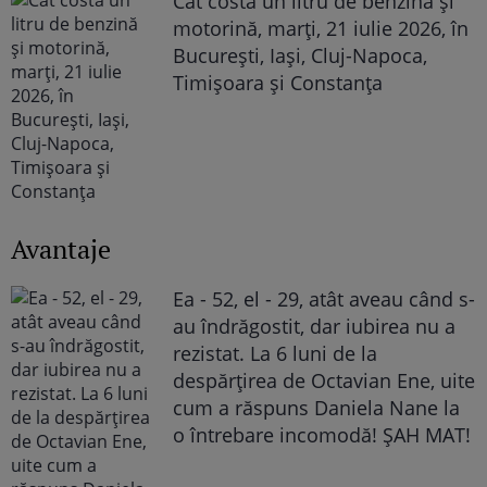
Cât costă un litru de benzină și
motorină, marți, 21 iulie 2026, în
București, Iași, Cluj-Napoca,
Timișoara și Constanța
Avantaje
Ea - 52, el - 29, atât aveau când s-
au îndrăgostit, dar iubirea nu a
rezistat. La 6 luni de la
despărțirea de Octavian Ene, uite
cum a răspuns Daniela Nane la
o întrebare incomodă! ȘAH MAT!