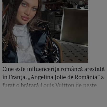
Cine este influencerița româncă arestată
în Franța. „Angelina Jolie de România” a
furat o brățară Louis Vuitton de peste
36.500 de euro