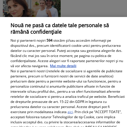
Andreea Ibacka, iar ce a
putut face public a
stârnit valuri și valuri de
Nouă ne pasă ca datele tale personale să
reacții: "M-a atins mai
rămână confidențiale
"Nici acum nu îi știu
tare decât mi-ar fi
bine. Nu îi știu familia".
plăcut să cred. Nu mi-a
Noi și partenerii noștri
594
stocăm și/sau accesăm informații pe
dispozitivul dvs., precum identificatorii cookie unici pentru prelucrarea
A tăcut luni întregi, dar
convenit să..." Iar în
datelor cu caracter personal. Puteți accepta sau gestiona alegerile dvs.
acum Gina Matache a
continuarea a vorbit
făcând clic mai jos sau în orice moment, pe pagina cu politica de
spus adevărul despre
despre cel mai
confidențialitate. Aceste alegeri vor fi raportate partenerilor noștri și nu
vă vor afecta navigarea.
Mai multe detalii
Redactia.ro
relația cu GINERELE EI,
DUREROS detaliu:
Noi si partenerii nostri (retelele de socializare si agentiile de publicitate
Radu Siffredi. Nimeni
"Singura cale era să
partenere, precum si furnizorii nostri de servicii de date analitice)
prelucram date pentru a permite website-ului sa functioneze, pentru a
nu se aștepta să scoată
mă...”
personaliza continutul si anunturile publicitare afisate in functie de
la iveală și ACEST
interesele si/sau profilul dvs., pentru a va oferi functionalitati aferente
AMĂNUNT ce i-a lăsat
retelelor de socializare si pentru a analiza traficul pe website. Beneficiati
de drepturile prevazute de art. 15-22 din GDPR in legatura cu
pe mulți fără replică:
prelucrarea datelor cu caracter personal. Aceste drepturi pot fi
Universul le umple viața
"M-am lămurit"
exercitate prin modalitatea indicata
aici
. Prin click pe “ACCEPT TOATE”,
de bucurie până pe 1
Boala care a rapus-o pe
acceptati folosirea tuturor Tehnologiilor de tip Cookie, care implica
inclusiv acceptul dvs. cu privire la stocarea/accesarea informatiilor de
august. Zodiile care au
Adela Marculescu. De