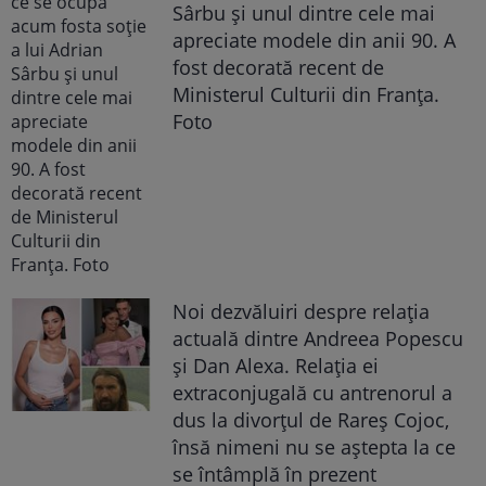
Sârbu și unul dintre cele mai
apreciate modele din anii 90. A
fost decorată recent de
Ministerul Culturii din Franța.
Foto
Noi dezvăluiri despre relația
actuală dintre Andreea Popescu
și Dan Alexa. Relația ei
extraconjugală cu antrenorul a
dus la divorțul de Rareș Cojoc,
însă nimeni nu se aștepta la ce
se întâmplă în prezent