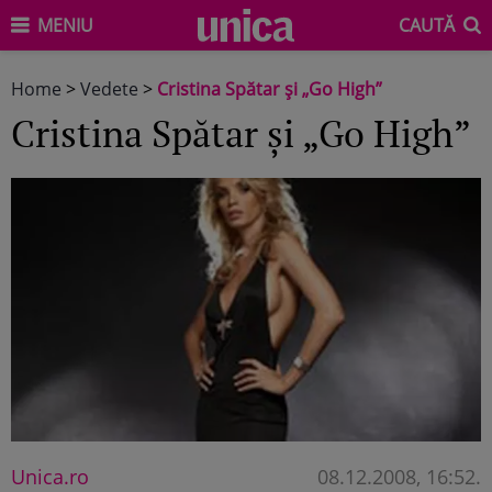
MENIU
CAUTĂ
Home
>
Vedete
>
Cristina Spătar şi „Go High”
Cristina Spătar şi „Go High”
Unica.ro
08.12.2008, 16:52
.