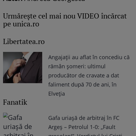
Urmăreşte cel mai nou VIDEO încărcat
pe unica.ro
Libertatea.ro
Angajații au aflat în concediu că
rămân șomeri: ultimul
producător de cravate a dat
faliment după 70 de ani, în
Elveția
Fanatik
Gafa uriașă de arbitraj în FC
Argeș – Petrolul 1-0: „Fault
grosolan!”. Verdictul lui Cristi