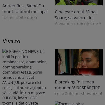
Imaginile momentului
Adrian Rus „Sinner” a
murit. Ultimul mesaj al
Cine este eroul Mihail
fostei iubite după
Soare, salvatorul lui
tragedia de la Brno
Alexandru, micuțul de 5
frânge inimi
ani dispărut 3 zile în
pădure. Ce spune
Viva.ro
despre copiii lui
E breaking în lumea
mondenă! DESPĂRȚIRE
cu scântei în showbiz-ul
românesc! Îndrăgita