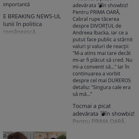
noastră vedetă a
recunoscut TOT, dar
tooot: „Mă abțin să nu-i
E BREAKING NEWS-UL
scriu. Am făcut
lunii în politica
scandal!” Ce s-a
românească,
întâmplat e...
doamnelor,
domnișoarelor și
domnilor! Astăzi, Sorin
Grindeanu a făcut
ANUNȚUL pe care nici
colegii lui nu se
așteptau să-l audă. Într-
o mișcare FULGER,
liderul PSD tocmai a dat
Tocmai a picat
o veste importantă
adevărata 💣în showbiz!
Pentru PRIMA OARĂ,
Cabral rupe tăcerea
despre DIVORȚUL de