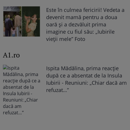
Este în culmea fericirii! Vedeta a
devenit mamă pentru a doua
oară și a dezvăluit prima
imagine cu fiul său: „Iubirile
vieții mele” Foto
A1.ro
Ispita Mădălina, prima reacție
după ce a absentat de la Insula
Iubirii - Reuniuni: „Chiar dacă am
refuzat…”