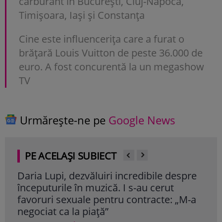
carburant în București, Cluj-Napoca,
Timișoara, Iași și Constanța
Cine este influencerița care a furat o
brățară Louis Vuitton de peste 36.000 de
euro. A fost concurentă la un megashow
TV
Urmărește-ne pe
Google News
PE ACELAȘI SUBIECT
Daria Lupi, dezvăluiri incredibile despre
Mik
începuturile în muzică. I s-au cerut
mem
favoruri sexuale pentru contracte: „M-a
Ang
negociat ca la piață”
Cite