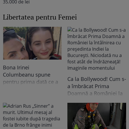
Libertatea pentru Femei
Bona Irinei
Columbeanu spune
Ca la Bollywood! Cum s-
pentru prima dată ce a
a îmbrăcat Prima
trăit în vila de la
Doamnă a României la
Izvorani. Ce nu s-a văzut
întâlnirea cu președinta
niciodată la TV: ”Eu am
Indiei la București.
cunoscut o altă latură a
Niciodată nu a fost atât
relației lor. În casă era o
de îndrăzneață!
atmosferă..."