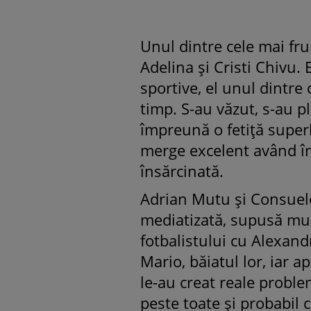
Unul dintre cele mai fr
Adelina şi Cristi Chivu. 
sportive, el unul dintre
timp. S-au văzut, s-au p
împreună o fetiţă superbă
merge excelent având în
însărcinată.
Adrian Mutu şi Consuelo
mediatizată, supusă mult
fotbalistului cu Alexan
Mario, băiatul lor, iar 
le-au creat reale proble
peste toate şi probabil c