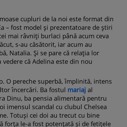
umoase cupluri de la noi este format din
Ea – fost model şi prezentatoare de ştiri
 cei mai râvniţi burlaci până acum ceva
lăcut, s-au căsătorit, iar acum au
, Natalia. Şi se pare că relaţia lor
 vedere că Adelina este din nou
. O pereche superbă, împlinită, intens
or încercări. Ba fostul
mariaj
al
dra Dinu, ba pensia alimentară pentru
apoi imensul scandal cu clubul Chelsea
me. Totuşi cei doi au trecut cu bine
ă forţa le-a fost potenţată şi de fetiţele