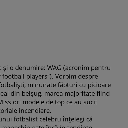
Fiica Iuliei Albu și a lui Mihai 
strălucit la banchet. Mikaela a
purtat o rochie creată de cele
mamă și i-a împrumutat panto
Valentino: „M-am simțit ca o
prințesă”
sit şi o denumire: WAG (acronim pentru
f football players”). Vorbim despre
fotbalişti, minunate făpturi cu picioare
eal din belşug, marea majoritate fiind
Miss ori modele de top ce au sucit
toriale incendiare.
 unui fotbalist celebru înţelegi că
- manechin este încă în tendinţe.