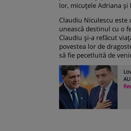
lor, micuţele Adriana şi
Claudiu Niculescu este un
unească destinul cu o f
Claudiu şi-a refăcut via
povestea lor de dragoste
să fie pecetluită de veni
Lov
AUR
Re