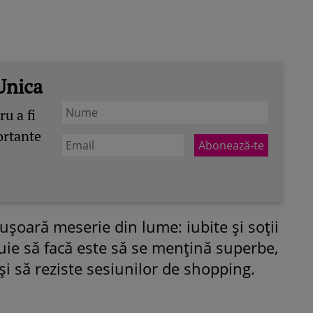
Unica
u a fi
ortante
şoară meserie din lume: iubite şi soţii
ebuie să facă este să se menţină superbe,
i să reziste sesiunilor de shopping.
ROMÂNEŞTI
VEDETE