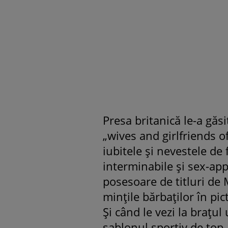
Presa britanică le-a gă
„wives and girlfriends o
iubitele şi nevestele de 
interminabile şi sex-app
posesoare de titluri de 
minţile bărbaţilor în pic
Şi când le vezi la braţul
şablonul sportiv de top