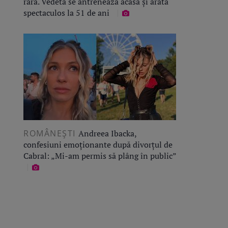
rară. Vedeta se antrenează acasă și arată
spectaculos la 51 de ani
ROMÂNEŞTI
Andreea Ibacka,
confesiuni emoționante după divorțul de
Cabral: „Mi-am permis să plâng în public”