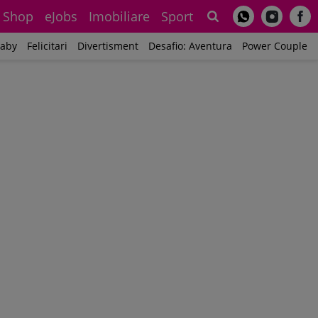
Shop
eJobs
Imobiliare
Sport
Sh
aby
Felicitari
Divertisment
Desafio: Aventura
Power Couple